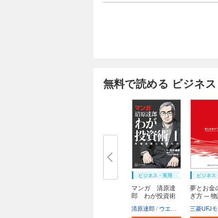
無料で読める ビジネス
ビジネス・実用
ビジネス
マンガ 清原達
夢とお金
郎 わが投資術
ぎ方 ─ 
読...
清原達郎
ウエノ
河野慶