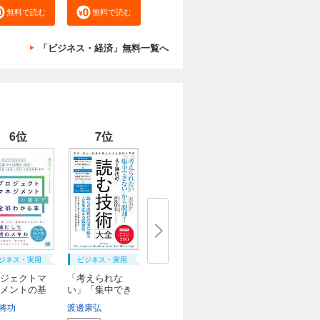
無料で読む
無料で読む
「ビジネス・経済」無料一覧へ
6位
7位
ジネス・実用
ビジネス・実用
ジェクトマ
「考えられな
メントの基
い」「集中でき
ない...
将功
藤栄一郎
渡邊康弘