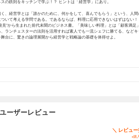
ネスの鉄則をキッチンで学ぶ！？ ヒントは「経営学」にあり。
曰く、経営学とは「誰かのために、何かをして、喜んでもらう」という、人間
について考える学問である。であるならば、料理に応用できないはずはない！
“発見”から生まれた前代未聞のビジネス書。「美味しい料理」とは「顧客満足
る、ランチェスターの法則を活用すれば素人でも一流シェフに勝てる、などキ
を舞台に、驚きの論理展開から経営学と戦略論の基礎を体得せよ。
のユーザーレビュー
＼ レビュ
※購