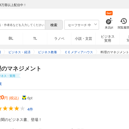
8万冊以上配信中！
Get!
セーフサーチ 中
来店pt
閲覧履
ビジネス
BL
TL
ラノベ
小説・文芸
実用
用
ビジネス・経済
ビジネス教養
ＣＥメディアハウス
料理のマネジメント
理のマネジメント
ジネス・実用
穣
20
円 (税込)
6
pt
4件
未聞のビジネス書、登場！