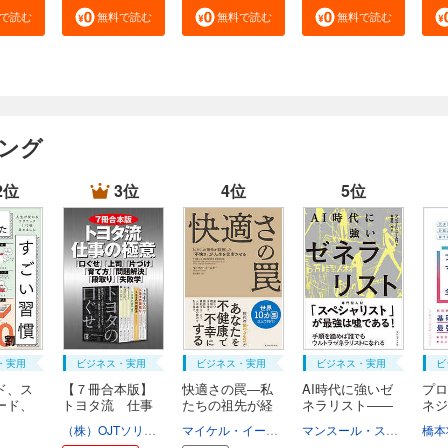
で読む
無料で読む
無料で読む
無料で読む
キング
2位
3位
4位
5位
・実用
ビジネス・実用
ビジネス・実用
ビジネス・実用
ビ
ド、ス
【７冊合本版】
快適さの罠―私
AI時代に強いゼ
プロ
ード、
トヨタ流 仕事
たちの祖先が経
ネラリスト――
ネジ
の...
験...
手...
本...
（株）OJTソリューションズ
マイケル・イースター
須川綾子
マンスール・スームロ
橋本
斎