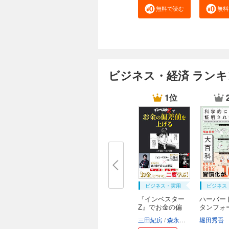
無料で読む
無料
ビジネス・経済 ラン
1位
ビジネス・実用
ビジネス
『インベスター
ハーバー
Z』でお金の偏
タンフォ
差...
オ...
三田紀房
森永康平
堀田秀吾