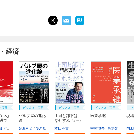
・経済
・実用
ビジネス・実用
ビジネス・実用
ビジネス・実用
ビ
のつな
バルブ屋の進化
上司と部下は、
医業承継
現場
物語で
論
なぜすれちがう
の...
三菱UFJモルガン・スタンレー証券株式会社
金原利道
NC10Team
本田英貴
中村慎吾
余語光
岡田