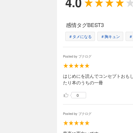
4.0
感情タグBEST3
＃タメになる
＃胸キュン
＃
Posted by
ブクログ
はじめにを読んでコンセプトおも
たり本のうちの一冊
0
Posted by
ブクログ