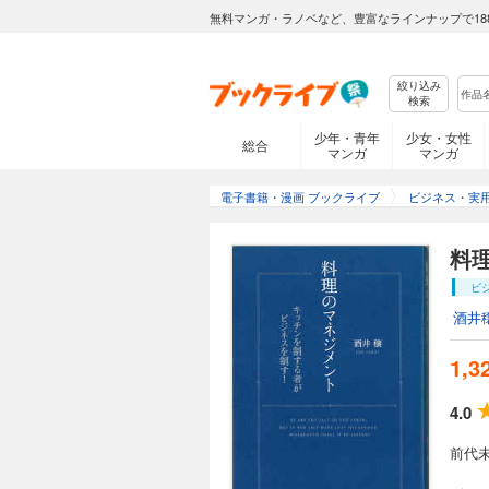
無料マンガ・ラノベなど、豊富なラインナップで18
絞り込み
検索
少年・青年
少女・女性
総合
マンガ
マンガ
電子書籍・漫画 ブックライブ
ビジネス・実
料
ビ
酒井
1,3
4.0
前代