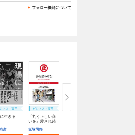
フォロー機能について
ジネス・実用
ビジネス・実用
に生きる
『丸く正しい商
いを』愛され続
け...
晴彦
飯塚司郎