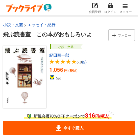
会員登録
ログイン
メニュー
小説・文芸
エッセイ・紀行
飛ぶ読書室 この本がおもしろいよ
フォロー
小説・文芸
紀田順一郎
5.0
(2)
1,056
円 (税込)
5
pt
316
新規会員70%OFFクーポンで
円(税込)
今すぐ購入