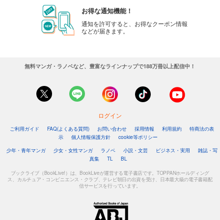
お得な通知機能！
通知を許可すると、お得なクーポン情報
などが届きます。
無料マンガ・ラノベなど、豊富なラインナップで188万冊以上配信中！
ログイン
ご利用ガイド
FAQ(よくある質問)
お問い合わせ
採用情報
利用規約
特商法の表
示
個人情報保護方針
cookie等ポリシー
少年・青年マンガ
少女・女性マンガ
ラノベ
小説・文芸
ビジネス・実用
雑誌・写
真集
TL
BL
ブックライブ（BookLive!）は、BookLiveが運営する電子書店です。TOPPANホールディング
ス、カルチュア・コンビニエンス・クラブ、テレビ朝日の出資を受け、日本最大級の電子書籍配
信サービスを行っています。