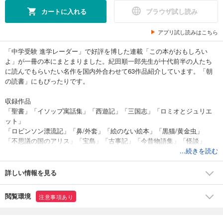
カートに入れる
ブラウザ試し読み
アプリ試し読みはこちら
「中学受験 進学レーダー」で好評を博した連載「この本がおもしろい
よ」が一冊の本にまとまりました。紀田順一郎先生が十代前半の人たち
に読んでもらいたい名作を国内外合わせて63作品紹介しています。「朝
の読書」にもぴったりです。
収録作品
「聖書」「イソップ寓話集」「西遊記」「三国志」「ロミオとジュリエ
ット」
「ロビンソン漂流記」「鼻/外套」「絵のない絵本」「黒猫/黄金虫」
「不思議の国のアリス」「宝島」「古事記」「今昔物語集」「怪談」
「坊ちゃん」「千曲川のスケッチ」「山椒太夫」「科学と科学者のはな
...続きを読む
し」
「杜子春/蜘蛛の糸」など
詳しい情報を見る
閲覧環境
注意事項あり