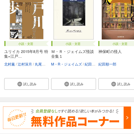
小説・文芸
小説・文芸
小説・文芸
ユリイカ 2015年8月号 特
Ｍ・Ｒ・ジェイムズ怪談
神保町の怪人
集=江戸...
全集１
北村薫
辻村深月
丸尾末広
M・R・ジェイムズ
高原英理
駕籠真太郎
紀田順一郎
紀田順一郎
紀田順一郎
試し読み
試し読み
試し読み