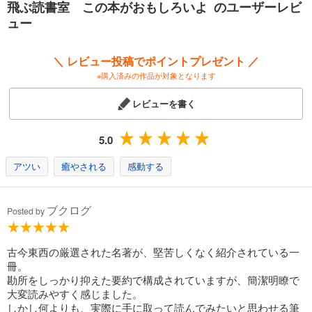
飛ぶ読書室 この本がおもしろいよ のユーザーレビ
ュー
＼ レビュー投稿でポイントプレゼント ／
※購入済みの作品が対象となります
レビューを書く
5.0
アツい
癒やされる
感動する
ブクログ
Posted by
古今東西の厳選された名著が、堅苦しくなく紹介されている一
冊。
勘所をしっかり抑えた要約で構成されていますが、簡潔明瞭で
大変読みやすく感じました。
しかし何よりも、実際に手に取って読んでみたいと思わせる筆