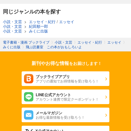
同じジャンルの本を探す
小説・文芸
>
エッセイ・紀行
/
エッセイ
小説・文芸
>
紀田順一郎
小説・文芸
>
みくに出版
電子書籍・漫画 ブックライブ
〉
小説・文芸
〉
エッセイ・紀行
〉
エッセイ
〉
みくに出版
〉
飛ぶ読書室 この本がおもしろいよ
新刊やお得な情報
をお届けします！
ブックライブアプリ
アプリの通知でお得情報を受け取ろう！
LINE公式アカウント
アカウント連携で限定クーポンゲット！
メールマガジン
お得な最新情報を受け取ろう！
X公式アカウント