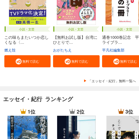
小説・文芸
小説・文芸
小説・文芸
この味もまたいつか恋し
【無料お試し版】台湾に
通巻1000巻記念 
くなる〈...
ひとりで...
ライブラ...
燃え殻
おがたちえ
平凡社編集部
無料で読む
無料で読む
無料で読む
「エッセイ・紀行」無料一覧へ
エッセイ・紀行 ランキング
1位
2位
3位