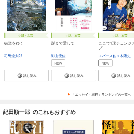
小説・文芸
小説・文芸
小説・文芸
街道をゆく
影まで愛して
ここで1球チェンジ
プ
司馬遼太郎
影山優佳
エバース佐々木隆史
NEW
NEW
試し読み
試し読み
試し読み
「エッセイ・紀行」ランキングの一覧へ
紀田順一郎 のこれもおすすめ