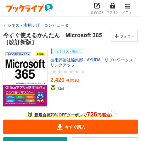
会員登録
ログイン
メニュー
ビジネス・実用
IT・コンピュータ
今すぐ使えるかんたん Microsoft 365
フォロー
［改訂新版］
ビジネス・実用
技術評論社編集部
/
AYURA
/
リブロワークス
/
リンクアップ
-
(0)
2,420
円 (税込)
12
pt
726
新規会員70%OFFクーポンで
円(税込)
今すぐ購入