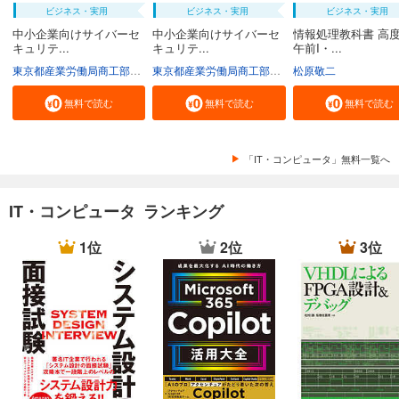
ビジネス・実用
ビジネス・実用
ビジネス・実用
中小企業向けサイバーセ
中小企業向けサイバーセ
情報処理教科書 高
キュリテ...
キュリテ...
午前I・...
東京都産業労働局商工部経営支援課
東京都産業労働局商工部経営支援課
松原敬二
無料で読む
無料で読む
無料で読む
「IT・コンピュータ」無料一覧へ
IT・コンピュータ ランキング
1位
2位
3位