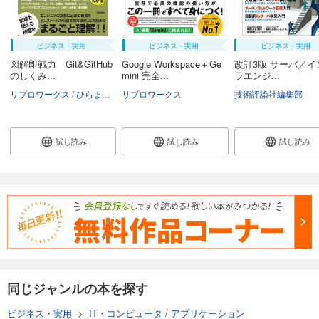
ビジネス・実用
ビジネス・実用
ビジネス・実用
図解即戦力 Git&GitHub
Google Workspace＋Ge
改訂3版 サーバ／イ
のしくみ...
mini 完全...
ラエンジ...
リブロワークス
ひらまつしょうたろう
リブロワークス
技術評論社編集部
試し読み
試し読み
試し読み
同じジャンルの本を探す
ビジネス・実用
>
IT・コンピュータ
/
アプリケーション