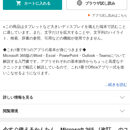
カートに入れる
ブラウザ試し読み
アプリ試し読みはこちら
※この商品はタブレットなど大きいディスプレイを備えた端末で読むこと
に適しています。また、文字だけを拡大することや、文字列のハイライ
ト、検索、辞書の参照、引用などの機能が使用できません。
◆これ1冊で5つのアプリの基本が身につきます◆
Microsoft 365版のWord・Excel・PowerPoint・Outlook・Teamsについて
解説する入門書です。アプリそれぞれの基本操作からちょっと高度なテ
クニックまで幅広く解説しているので、これ1冊でOfficeアプリ一式を使
いこなせるようになります。
...続きを読む
■目次
共通操作
詳しい情報を見る
・第1章 Microsoft 365の基本操作を知ろう
Word
閲覧環境
・第１章 基本的な文書を作成しよう
・第２章 文書を編集しよう
・第３章 図や表を使おう
今すぐ使えるかんたん Microsoft 365 ［改訂... のユ