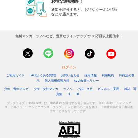
お得な通知機能！
通知を許可すると、お得なクーポン情報
などが届きます。
無料マンガ・ラノベなど、豊富なラインナップで188万冊以上配信中！
ログイン
ご利用ガイド
FAQ(よくある質問)
お問い合わせ
採用情報
利用規約
特商法の表
示
個人情報保護方針
cookie等ポリシー
少年・青年マンガ
少女・女性マンガ
ラノベ
小説・文芸
ビジネス・実用
雑誌・写
真集
TL
BL
ブックライブ（BookLive!）は、BookLiveが運営する電子書店です。TOPPANホールディング
ス、カルチュア・コンビニエンス・クラブ、テレビ朝日の出資を受け、日本最大級の電子書籍配
信サービスを行っています。