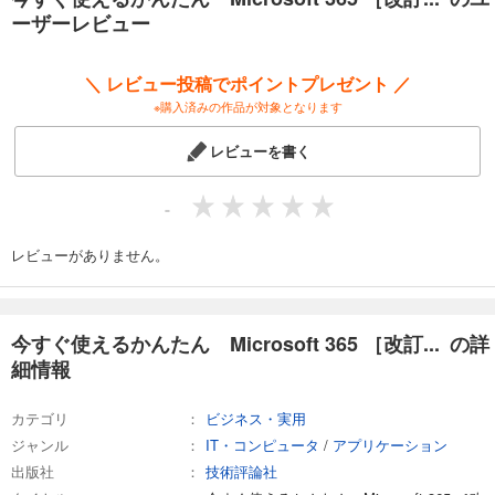
Excel
ーザーレビュー
・第１章 表を作成しよう
・第２章 数式と関数を使って計算しよう
・第３章 表の見た目を整えよう
＼ レビュー投稿でポイントプレゼント ／
・第４章 グラフを作成しよう
※購入済みの作品が対象となります
・第５章 データを整理／抽出しよう
・第６章 Excelの印刷と保護
レビューを書く
PowerPoint
・第１章 PowerPointの基本操作を知ろう
・第２章 図形を作成しよう
-
・第３章 プレゼンテーションを実行しよう
Outlook
レビューがありません。
・第１章 Outlookの基本操作を知ろう
・第２章 メールを管理しよう
Teams
・第１章 Teamsの基本操作を知ろう
今すぐ使えるかんたん Microsoft 365 ［改訂... の詳
・第２章 Teams会議を開催しよう
細情報
カテゴリ
ビジネス・実用
ジャンル
IT・コンピュータ
/
アプリケーション
出版社
技術評論社