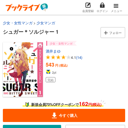
会員登録
ログイン
メニュー
少女・女性マンガ
少女マンガ
シュガー＊ソルジャー 1
フォロー
少女・女性マンガ
酒井まゆ
4.1
(14)
543
円 (税込)
2
pt
完結
162
新規会員70%OFFクーポンで
円(税込)
今すぐ購入