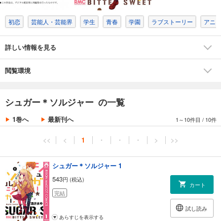
初恋
芸能人・芸能界
学生
青春
学園
ラブストーリー
アニ
詳しい情報を見る
閲覧環境
シュガー＊ソルジャー の一覧
1巻へ
最新刊へ
1～10件目
/
10件
<<
<
1
・
・
・
>
>>
シュガー＊ソルジャー 1
543
円 (税込)
カート
完結
試し読み
あらすじを表示する