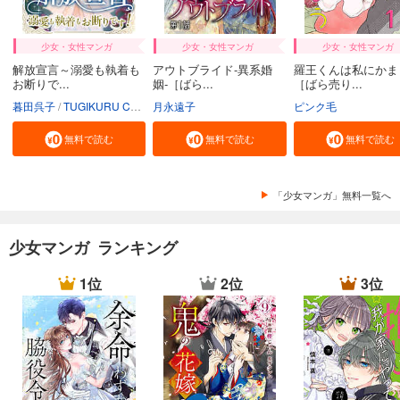
少女・女性マンガ
少女・女性マンガ
少女・女性マンガ
解放宣言～溺愛も執着も
アウトブライド-異系婚
羅王くんは私にかま
お断りで...
姻-［ばら...
［ばら売り...
暮田呉子
TUGIKURU COMICS
月永遠子
ピンク毛
無料で読む
無料で読む
無料で読む
「少女マンガ」無料一覧へ
少女マンガ ランキング
1位
2位
3位