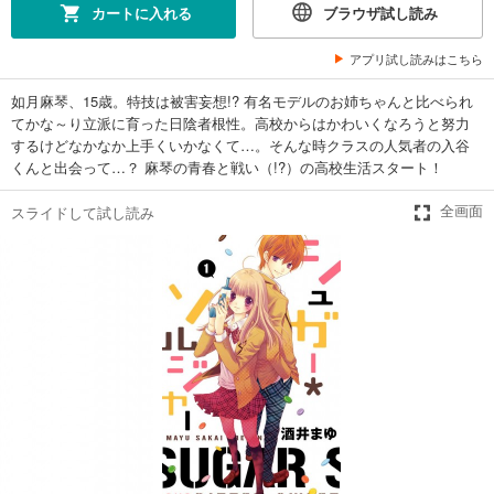
カートに入れる
ブラウザ試し読み
アプリ試し読みはこちら
如月麻琴、15歳。特技は被害妄想!? 有名モデルのお姉ちゃんと比べられ
てかな～り立派に育った日陰者根性。高校からはかわいくなろうと努力
するけどなかなか上手くいかなくて…。そんな時クラスの人気者の入谷
くんと出会って…？ 麻琴の青春と戦い（!?）の高校生活スタート！
スライドして試し読み
全画面