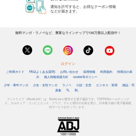
通知を許可すると、お得なクーポン情報
などが届きます。
無料マンガ・ラノベなど、豊富なラインナップで188万冊以上配信中！
ログイン
ご利用ガイド
FAQ(よくある質問)
お問い合わせ
採用情報
利用規約
特商法の表
示
個人情報保護方針
cookie等ポリシー
少年・青年マンガ
少女・女性マンガ
ラノベ
小説・文芸
ビジネス・実用
雑誌・写
真集
TL
BL
ブックライブ（BookLive!）は、BookLiveが運営する電子書店です。TOPPANホールディング
ス、カルチュア・コンビニエンス・クラブ、テレビ朝日の出資を受け、日本最大級の電子書籍配
信サービスを行っています。