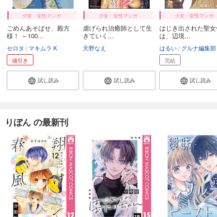
少女・女性マンガ
少女・女性マンガ
少女・女性マンガ
ごめんあそばせ、殿方
虐げられ治癒師として生
はじき出された聖女
様！ ～100...
きていく...
は、辺境...
セロタ
マキムラ K
天野なえ
はるい
グルナ編集部
値引き
完結
試し読み
試し読み
試し読み
りぼん の最新刊