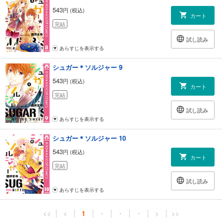
543
円 (税込)
カート
完結
試し読み
あらすじを表示する
シュガー＊ソルジャー 9
543
円 (税込)
カート
完結
試し読み
あらすじを表示する
シュガー＊ソルジャー 10
543
円 (税込)
カート
完結
試し読み
あらすじを表示する
<<
<
1
・
・
・
>
>>