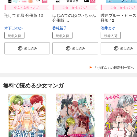
少女・女性マンガ
少女・女性マンガ
少女・女性マンガ
翔けて春風 分冊版 12
はじめてのおにいちゃん
曖昧ブルー・ビース
分冊版 ...
冊版 12
木下ほのか
香純裕子
酒井まゆ
続巻入荷
続巻入荷
続巻入荷
試し読み
試し読み
試し読み
「りぼん」の最新刊一覧へ
無料で読める少女マンガ