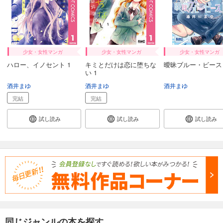
少女・女性マンガ
少女・女性マンガ
少女・女性マンガ
ハロー、イノセント 1
キミとだけは恋に堕ちな
曖昧ブルー・ビースト
い 1
酒井まゆ
酒井まゆ
酒井まゆ
完結
完結
試し読み
試し読み
試し読み
同じジャンルの本を探す