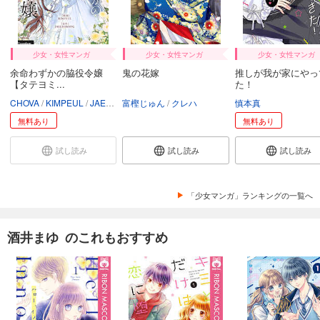
少女・女性マンガ
少女・女性マンガ
少女・女性マンガ
余命わずかの脇役令嬢
鬼の花嫁
推しが我が家にやっ
【タテヨミ...
た！
CHOVA
KIMPEUL
JAEUNHYANG
富樫じゅん
クレハ
慎本真
無料あり
無料あり
試し読み
試し読み
試し読み
「少女マンガ」ランキングの一覧へ
酒井まゆ のこれもおすすめ