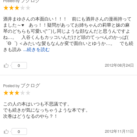
ブクログ
Posted by
酒井まゆさんの本面白い！！！ 前にも酒井さんの漫画持って
ました～♥ あっ！！疑問があってお姉ちゃんの莉華と妹の麻
琴のどちらも可愛い(*´`)し同じような顔なんだと思うんですよ
ね…。 入谷くんもカッコいんだけど頭のてっぺんのかっぱ(
゜Θ゜) ＜みたいな髪もなんか変で面白いとゆうか…。 でも続
きも読み
...続きを読む
2012年08月24日
0
ブクログ
Posted by
この人の本はいつも不思議です。
でも続きが気になっちゃうような本です。
次巻はどうなるのやら？！
2012年11月11日
0