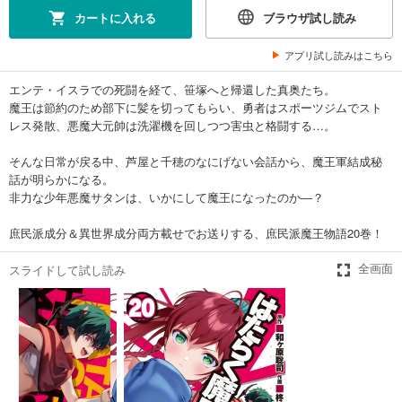
カートに入れる
ブラウザ試し読み
はたらく魔王さま！(5)
627
アプリ試し読みはこちら
円 (税込)
カート
完結
エンテ・イスラでの死闘を経て、笹塚へと帰還した真奥たち。
魔王は節約のため部下に髪を切ってもらい、勇者はスポーツジムでスト
試し読み
レス発散、悪魔大元帥は洗濯機を回しつつ害虫と格闘する…。
あらすじを表示する
はたらく魔王さま！(6)
そんな日常が戻る中、芦屋と千穂のなにげない会話から、魔王軍結成秘
話が明らかになる。
627
円 (税込)
カート
非力な少年悪魔サタンは、いかにして魔王になったのか―？
完結
庶民派成分＆異世界成分両方載せでお送りする、庶民派魔王物語20巻！
試し読み
あらすじを表示する
スライドして試し読み
全画面
はたらく魔王さま！(7)
627
円 (税込)
カート
完結
試し読み
あらすじを表示する