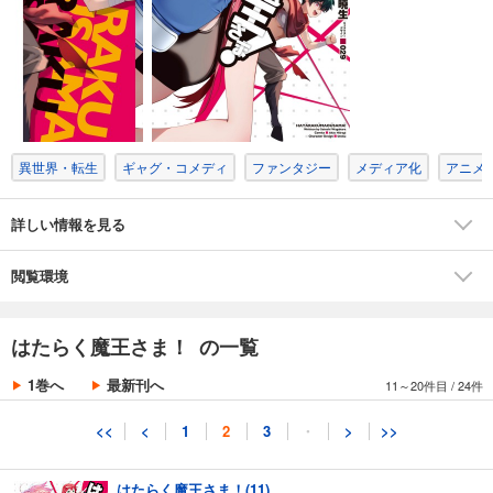
はたらく魔王さま！(8)
627
円 (税込)
カート
完結
試し読み
あらすじを表示する
異世界・転生
ギャグ・コメディ
ファンタジー
メディア化
アニメ
はたらく魔王さま！(9)
627
円 (税込)
カート
詳しい情報を見る
完結
試し読み
閲覧環境
あらすじを表示する
はたらく魔王さま！(10)
はたらく魔王さま！ の一覧
627
円 (税込)
カート
1巻へ
最新刊へ
11～20件目
/
24件
完結
試し読み
<<
<
1
2
3
・
>
>>
あらすじを表示する
はたらく魔王さま！(11)