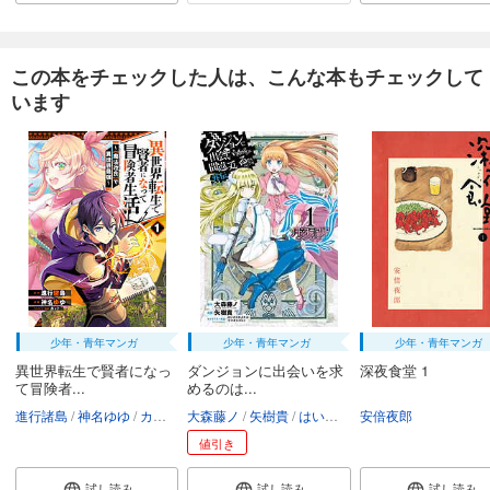
この本をチェックした人は、こんな本もチェックして
います
少年・青年マンガ
少年・青年マンガ
少年・青年マンガ
異世界転生で賢者になっ
ダンジョンに出会いを求
深夜食堂 1
て冒険者...
めるのは...
進行諸島
神名ゆゆ
カット
大森藤ノ
矢樹貴
はいむらきよたか／ヤスダスズヒト
安倍夜郎
値引き
試し読み
試し読み
試し読み