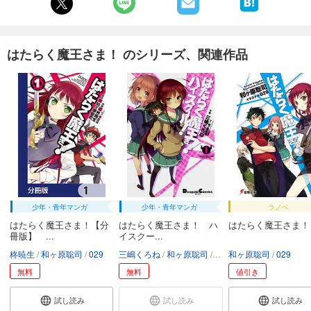
はたらく魔王さま！ のシリーズ、関連作品
少年・青年マンガ
少年・青年マンガ
ラノベ
はたらく魔王さま！【分
はたらく魔王さま！ ハ
はたらく魔王さま！
冊版】 ...
イスクー...
柊暁生
和ヶ原聡司
029
三嶋くろね
和ヶ原聡司
029
和ヶ原聡司
029
無料
無料
値引き
試し読み
試し読み
試し読み