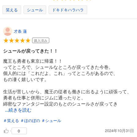
試し読み
あらすじを表示する
笑える
シュール
ドキドキハラハラ
はたらく魔王さま！(24)
814
円 (税込)
才条 蓮
カート
完結
購入済み
試し読み
シュールが戻ってきた！！
あらすじを表示する
魔王も勇者も東京に帰還！！
ってところで、シュールなところが戻ってきた今巻。
個人的には「これだよ、これ」ってところがあるので、
もの凄く嬉しいです。
生活が苦しいから、魔王の従者も働きに出るように頑張って、
勇者も仕事と併用にジムに通ったりと、
綿密なファンタジー設定のもとのシュールさが戻ってき
...続きを読む
＃笑える
＃ほのぼの
＃シュール
2024年10月31日
0