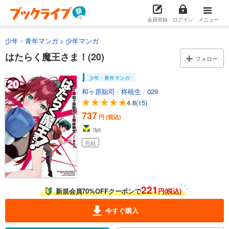
あらすじを表示する
会員登録
ログイン
メニュー
はたらく魔王さま！(2)
少年・青年マンガ
少年マンガ
627
円 (税込)
カート
はたらく魔王さま！(20)
完結
フォロー
試し読み
少年・青年マンガ
あらすじを表示する
和ヶ原聡司
/
柊暁生
/
029
はたらく魔王さま！(3)
4.8
(15)
737
627
円 (税込)
円 (税込)
カート
完結
3
pt
完結
試し読み
あらすじを表示する
はたらく魔王さま！(4)
627
221
円 (税込)
新規会員70%OFFクーポンで
円(税込)
カート
完結
今すぐ購入
試し読み
あらすじを表示する