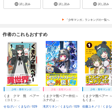
試し読み
試し読み
試し読み
「少年マンガ」ランキングの一覧へ
作者のこれもおすすめ
少年・青年マンガ
少女・女性マンガ
少年・青年マンガ
くま クマ 熊 ベアー
くまクマ熊ベアー外伝～
くまクマ熊ベアー 
（コミッ...
ユナのよ...
もくま...
せるげい
くまなの
029
滝沢リネン
くまなの
029
佐藤ユキノリ
くまな