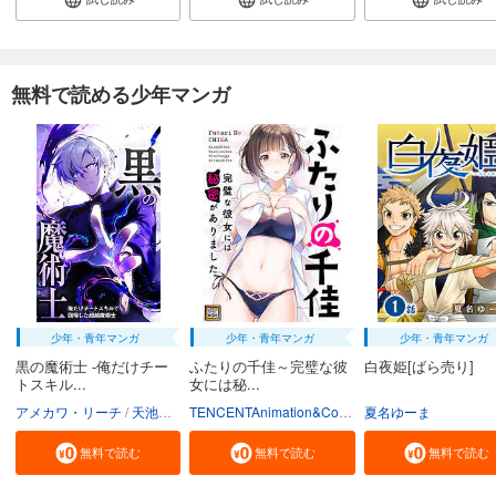
無料で読める少年マンガ
少年・青年マンガ
少年・青年マンガ
少年・青年マンガ
黒の魔術士 -俺だけチー
ふたりの千佳～完璧な彼
白夜姫[ばら売り]
トスキル...
女には秘...
アメカワ・リーチ
天池のぞむ
クリエイティブハウスポケット
TENCENTAnimation&Comics/XWING
夏名ゆーま
無料で読む
無料で読む
無料で読む