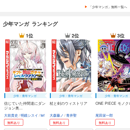
「少年マンガ」無料一覧へ
少年マンガ ランキング
1位
2位
3位
少年・青年マンガ
少年・青年マンガ
少年・青年マンガ
信じていた仲間達にダン
杖と剣のウィストリア
ONE PIECE モノ
ジョン奥...
大前貴史
明鏡シスイ
tef
大森藤ノ
青井聖
尾田栄一郎
無料あり
無料あり
無料あり