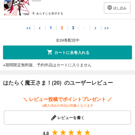
試し読み
あらすじを表示する
はたらく魔王さま！(21)
<<
<
1
2
3
・
>
>>
737
円 (税込)
カート
全24巻配信中
完結
試し読み
カートに全巻入れる
あらすじを表示する
※期間限定無料版、予約作品はカートに入りません
はたらく魔王さま！(22)
759
円 (税込)
カート
はたらく魔王さま！(20) のユーザーレビュー
完結
試し読み
＼ レビュー投稿でポイントプレゼント ／
あらすじを表示する
※購入済みの作品が対象となります
はたらく魔王さま！(23)
レビューを書く
759
円 (税込)
カート
完結
4.8