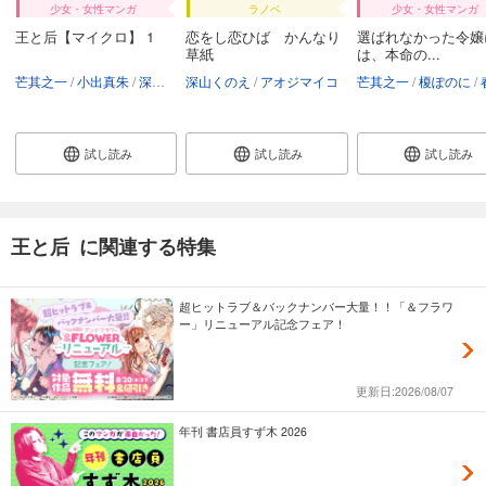
少女・女性マンガ
ラノベ
少女・女性マンガ
王と后【マイクロ】 1
恋をし恋ひば かんなり
選ばれなかった令嬢
草紙
は、本命の...
芒其之一
小出真朱
深山くのえ
深山くのえ
アオジマイコ
芒其之一
榎ぽのに
春
試し読み
試し読み
試し読み
王と后 に関連する特集
超ヒットラブ＆バックナンバー大量！！「＆フラワ
ー」リニューアル記念フェア！
更新日:2026/08/07
年刊 書店員すず木 2026