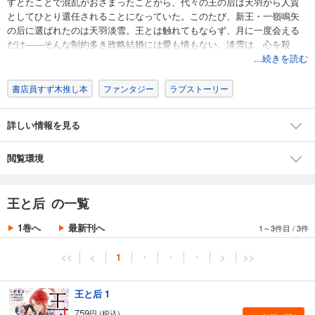
すとたことで混乱がおさまったことから、代々の王の后は天羽から人質
としてひとり選任されることになっていた。このたび、新王・一嶺鳴矢
の后に選ばれたのは天羽淡雪。王とは触れてもならず、月に一度会える
だけ――そんな制約多き政略結婚には愛も情もない。淡雪は、心を殺
し、自らの人質としての任務を遂行しようとしていた。だが、淡雪自身
...続きを読む
が持つ、遠くの物事を見る能力「天眼天耳」を遣い、密かに鳴矢を観察
するうちに彼の知られざる想いを知り、次第に興味を持ち始め――？？
書店員すず木推し本
ファンタジー
ラブストーリー
大人気小説がコミカライズ！
触れあうことはおろか話すことも許されない王と后。禁じられた恋と八
詳しい情報を見る
家の謎を描く和風王宮ファンタジー、第１巻
閲覧環境
王と后 の一覧
1巻へ
最新刊へ
1～3件目
/
3件
<<
<
1
・
・
・
>
>>
王と后 1
759
円 (税込)