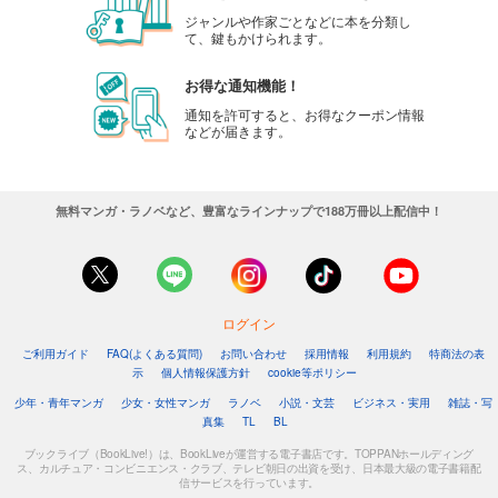
ジャンルや作家ごとなどに本を分類し
て、鍵もかけられます。
お得な通知機能！
通知を許可すると、お得なクーポン情報
などが届きます。
無料マンガ・ラノベなど、豊富なラインナップで188万冊以上配信中！
ログイン
ご利用ガイド
FAQ(よくある質問)
お問い合わせ
採用情報
利用規約
特商法の表
示
個人情報保護方針
cookie等ポリシー
少年・青年マンガ
少女・女性マンガ
ラノベ
小説・文芸
ビジネス・実用
雑誌・写
真集
TL
BL
ブックライブ（BookLive!）は、BookLiveが運営する電子書店です。TOPPANホールディング
ス、カルチュア・コンビニエンス・クラブ、テレビ朝日の出資を受け、日本最大級の電子書籍配
信サービスを行っています。