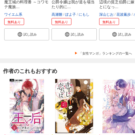
魔王城の料理番 ～コワモ
公爵令嬢は我が道を場当
辺境の貧乏伯爵に嫁
テ魔族...
たり的に...
とになっ...
ワイエム系
高瀬雛
ぽよ子
にもし
深山じお
花波薫歩
ボダ
無料あり
無料あり
無料あり
試し読み
試し読み
試し読み
「女性マンガ」ランキングの一覧へ
作者のこれもおすすめ