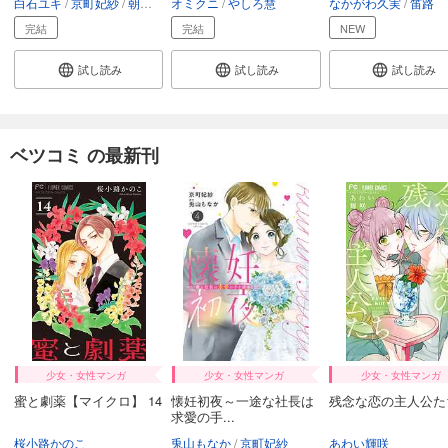
白石ユキ
京町妃紗
朝黄ひかる
オミクニ
島袋ユミ
やしろ慧
今澤まいこ
杉しっぽ
なかがわ久実
かのと咲来
笛路
完結
完結
NEW
試し読み
試し読み
試し読み
ベツコミ の最新刊
少女・女性マンガ
少女・女性マンガ
少女・女性マンガ
蜜と劇薬【マイクロ】 14
懐妊初夜～一途な社長は
残念な恋の主人公たち
求愛の手...
桜小路かのこ
兎山もなか
京町妃紗
あわい輝咲