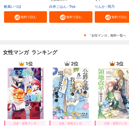
帆風いづほ
白井ごはん
Trys
りんか
岡乃
無料で読む
無料で読む
無料で読む
「女性マンガ」無料一覧へ
女性マンガ ランキング
1位
2位
3位
少女・女性マンガ
少女・女性マンガ
少女・女性マンガ