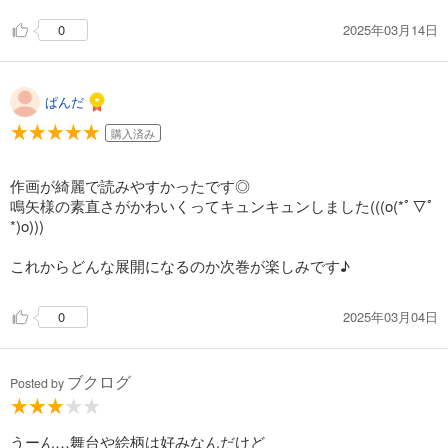
2025年03月14日
0
ぱんだ
購入済み
作画が綺麗で読みやすかったです◎
鳴矢様の素直さがかわいくってキュンキュンしました(((o(*ﾟ▽ﾟ
*)o)))
これからどんな展開になるのか次巻が楽しみです♪
2025年03月04日
0
ブクログ
Posted by
うーん…舞台や絵柄は好みなんだけど