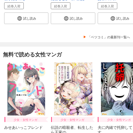
続巻入荷
続巻入荷
続巻入荷
試し読み
試し読み
試し読み
「ベツコミ」の最新刊一覧へ
無料で読める女性マンガ
少女・女性マンガ
少女・女性マンガ
少女・女性マンガ
みせあいっこフレンド
伝説の暗殺者、転生した
夫に内緒で托卵して
ら王家の...
す。