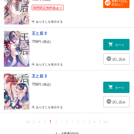
無料で読む
8/20
まで
期間限定無料版あり
あらすじを表示する
王と后 2
759
円 (税込)
カート
試し読み
あらすじを表示する
王と后 3
759
円 (税込)
カート
試し読み
あらすじを表示する
<<
<
1
・
・
・
>
>>
1～3巻配信中