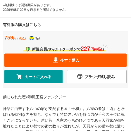
※無料版には閲覧期限があります。
2026年08月20日を過ぎると閲覧できません。
有料版の購入はこちら
759
円 (税込)
3
pt
227
新規会員70%OFFクーポンで
円(税込)
今すぐ購入
カートに入れる
ブラウザ試し読み
禁じられた恋×和風王宮ファンタジー
神話に由来する八つの家が支配する国「千和」。八家の者は「術」と呼
ばれる特別な力を持ち、なかでも特に強い術を持つ男が千和の王位に就
くことになっていた。遠い昔、八家のうちのひとつである天羽家が都を
離れたことにより都での術の数々が荒れたが、天羽からの后を都に遣わ