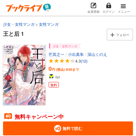
会員登録
ログイン
メニュー
少女・女性マンガ
女性マンガ
王と后 1
フォロー
少女・女性マンガ
芒其之一
/
小出真朱
/
深山くのえ
4.3
(12)
0
円 (税込)
8/20まで
0
pt
無料
無料キャンペーン中
無料で読む