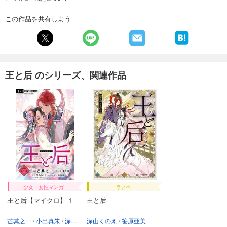
この作品を共有しよう
王と后 のシリーズ、関連作品
少女・女性マンガ
ラノベ
王と后【マイクロ】 1
王と后
芒其之一
小出真朱
深山くのえ
深山くのえ
笹原亜美