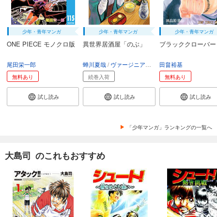
少年・青年マンガ
少年・青年マンガ
少年・青年マンガ
ONE PIECE モノクロ版
異世界居酒屋「のぶ」
ブラッククローバー
尾田栄一郎
蝉川夏哉
ヴァージニア二等兵
田畠裕基
転
無料あり
続巻入荷
無料あり
試し読み
試し読み
試し読み
「少年マンガ」ランキングの一覧へ
大島司 のこれもおすすめ