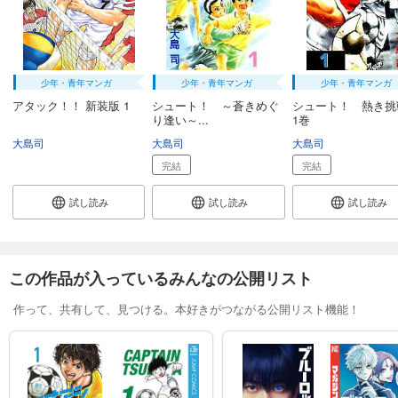
少年・青年マンガ
少年・青年マンガ
少年・青年マンガ
アタック！！ 新装版 1
シュート！ ～蒼きめぐ
シュート！ 熱き
り逢い～...
1巻
大島司
大島司
大島司
完結
完結
試し読み
試し読み
試し読み
この作品が入っているみんなの公開リスト
作って、共有して、見つける。本好きがつながる公開リスト機能！