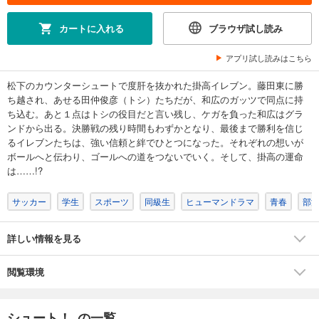
あらすじを表示する
カートに入れる
ブラウザ試し読み
シュート！（７）
594
円 (税込)
アプリ試し読みはこちら
カート
完結
松下のカウンターシュートで度肝を抜かれた掛高イレブン。藤田東に勝
ち越され、あせる田仲俊彦（トシ）たちだが、和広のガッツで同点に持
試し読み
ち込む。あと１点はトシの役目だと言い残し、ケガを負った和広はグラ
あらすじを表示する
ンドから出る。決勝戦の残り時間もわずかとなり、最後まで勝利を信じ
シュート！（８）
るイレブンたちは、強い信頼と絆でひとつになった。それぞれの想いが
ボールへと伝わり、ゴールへの道をつないでいく。そして、掛高の運命
594
円 (税込)
カート
は……!?
完結
サッカー
学生
スポーツ
同級生
ヒューマンドラマ
青春
部
試し読み
あらすじを表示する
詳しい情報を見る
シュート！（９）
594
円 (税込)
カート
閲覧環境
完結
試し読み
シュート！ の一覧
あらすじを表示する