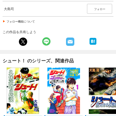
試し読み
あらすじを表示する
大島司
フォロー
シュート！（２９）
フォロー機能について
594
円 (税込)
カート
完結
この作品を共有しよう
試し読み
あらすじを表示する
シュート！（３０）
シュート！ のシリーズ、関連作品
594
円 (税込)
カート
完結
試し読み
あらすじを表示する
シュート！（３１）
594
円 (税込)
カート
完結
試し読み