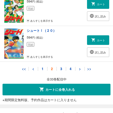
594
円 (税込)
カート
完結
試し読み
あらすじを表示する
シュート！（２０）
594
円 (税込)
カート
完結
試し読み
あらすじを表示する
シュート！（２１）
<<
<
1
2
3
4
>
>>
594
円 (税込)
カート
全33巻配信中
完結
試し読み
カートに全巻入れる
あらすじを表示する
※期間限定無料版、予約作品はカートに入りません
シュート！（２２）
594
円 (税込)
カート