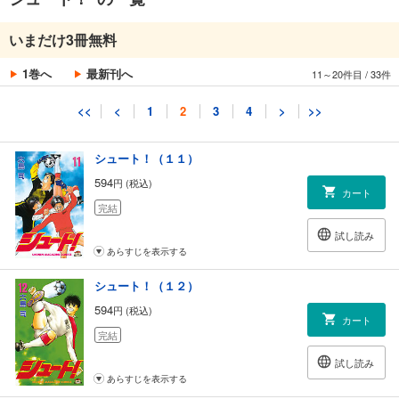
シュート！（１０）
いまだけ3冊無料
594
円 (税込)
カート
1巻へ
最新刊へ
11～20件目
/
33件
完結
試し読み
<<
<
1
2
3
4
>
>>
あらすじを表示する
シュート！（１１）
594
円 (税込)
カート
完結
試し読み
あらすじを表示する
シュート！（１２）
594
円 (税込)
カート
完結
試し読み
あらすじを表示する