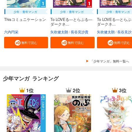
少年・青年マンガ
少年・青年マンガ
少年・青年マンガ
Thisコミュニケーション
To LOVEる―とらぶる―
To LOVEる―とら
ダークネ...
ダークネ...
六内円栄
矢吹健太朗
長谷見沙貴
矢吹健太朗
長谷見沙
無料で読む
無料で読む
無料で読む
「少年マンガ」無料一覧へ
少年マンガ ランキング
1位
2位
3位