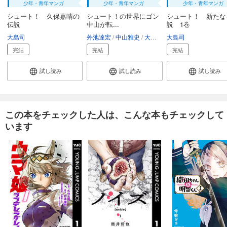
あらすじを表示する
少年・青年マンガ
少年・青年マンガ
少年・青年マンガ
シュート！ 久保嘉晴の
シュート！の世界にゴン
シュート！ 新たな
シュート！（３２）
伝説
中山が転...
説 1巻
594
円 (税込)
大島司
外池達宏
中山雅史
大島司
大島司
カート
完結
完結
完結
完結
試し読み
試し読み
試し読み
試し読み
あらすじを表示する
シュート！（３３）
594
円 (税込)
この本をチェックした人は、こんな本もチェックして
カート
完結
います
試し読み
あらすじを表示する