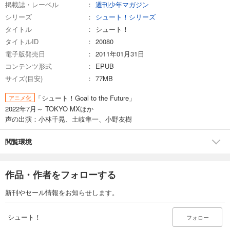
掲載誌・レーベル
週刊少年マガジン
試し読み
シリーズ
シュート！シリーズ
あらすじを表示する
タイトル
シュート！
タイトルID
20080
シュート！（２６）
電子版発売日
2011年01月31日
594
円 (税込)
カート
コンテンツ形式
EPUB
完結
サイズ(目安)
77MB
試し読み
あらすじを表示する
「シュート！Goal to the Future」
アニメ化
2022年7月～ TOKYO MXほか
シュート！（２７）
声の出演：小林千晃、土岐隼一、小野友樹
594
円 (税込)
カート
閲覧環境
完結
試し読み
あらすじを表示する
作品・作者をフォローする
シュート！（２８）
新刊やセール情報をお知らせします。
594
円 (税込)
カート
シュート！
フォロー
完結