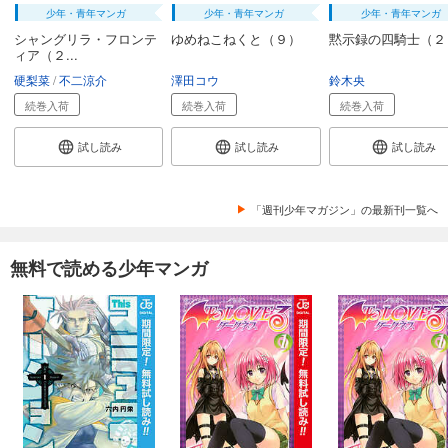
少年・青年マンガ
少年・青年マンガ
少年・青年マンガ
シャングリラ・フロンテ
ゆめねこねくと（９）
黙示録の四騎士（２
ィア（２...
硬梨菜
不二涼介
澤田コウ
鈴木央
続巻入荷
続巻入荷
続巻入荷
試し読み
試し読み
試し読み
「週刊少年マガジン」の最新刊一覧へ
無料で読める少年マンガ