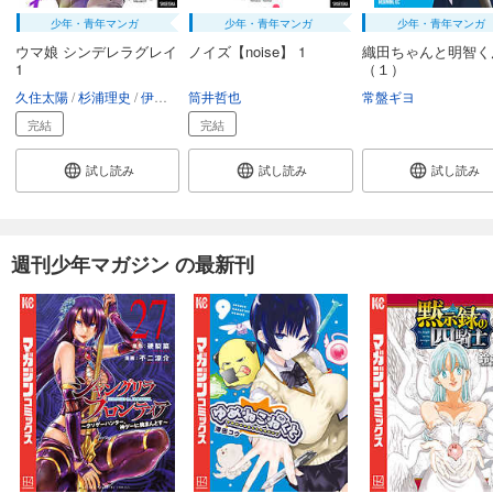
少年・青年マンガ
少年・青年マンガ
少年・青年マンガ
ウマ娘 シンデレラグレイ
ノイズ【noise】 1
織田ちゃんと明智く
1
（１）
久住太陽
杉浦理史
伊藤隼之介（原作：Cygames）
筒井哲也
常盤ギヨ
完結
完結
試し読み
試し読み
試し読み
週刊少年マガジン の最新刊