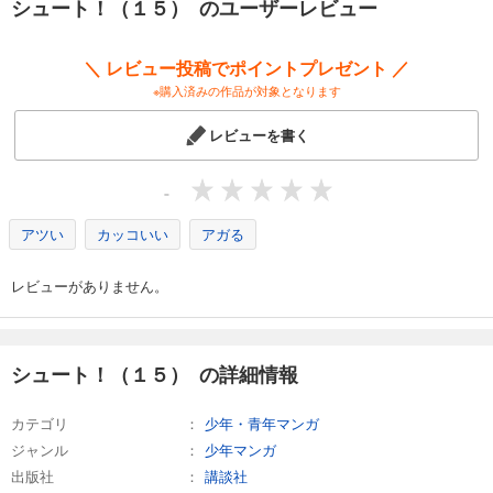
シュート！（１５） のユーザーレビュー
完結
試し読み
＼ レビュー投稿でポイントプレゼント ／
あらすじを表示する
※購入済みの作品が対象となります
シュート！（２３）
レビューを書く
594
円 (税込)
カート
完結
-
試し読み
あらすじを表示する
アツい
カッコいい
アガる
シュート！（２４）
レビューがありません。
594
円 (税込)
カート
完結
試し読み
シュート！（１５） の詳細情報
あらすじを表示する
カテゴリ
少年・青年マンガ
シュート！（２５）
ジャンル
少年マンガ
594
円 (税込)
カート
出版社
講談社
完結