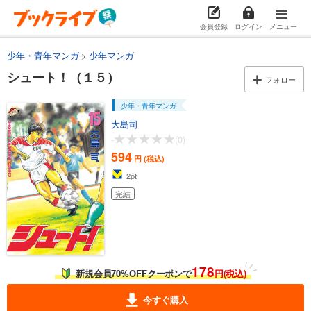
期間限定無料版あり
あらすじを表示する
会員登録
ログイン
メニュー
シュート！（４）
少年・青年マンガ
少年マンガ
594
円 (税込)
シュート！（１５）
カート
フォロー
完結
少年・青年マンガ
試し読み
大島司
あらすじを表示する
-
(0)
シュート！（５）
594
円 (税込)
594
円 (税込)
2
pt
カート
完結
完結
試し読み
あらすじを表示する
シュート！（６）
594
円 (税込)
178
新規会員70%OFFクーポンで
円(税込)
カート
完結
今すぐ購入
試し読み