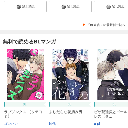
試し読み
試し読み
試し読み
「BL宣言」の最新刊一覧へ
無料で読めるBLマンガ
BL
BL
BL
ラブジンクス 【タテヨ
ふしだらな花摘み男
ピザ配達員とゴール
ミ】
レス【タ...
ゴンハン
鈴代
u-pi