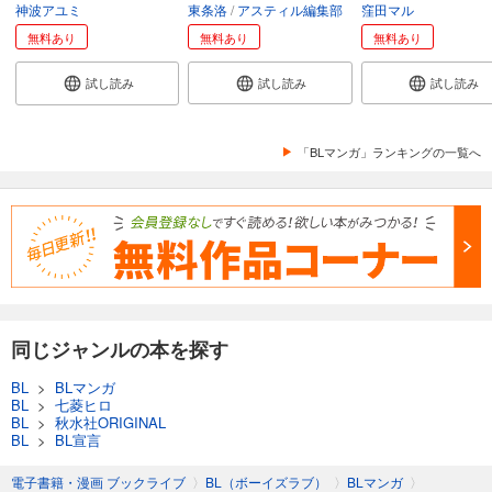
神波アユミ
東条洛
アスティル編集部
窪田マル
無料あり
無料あり
無料あり
試し読み
試し読み
試し読み
「BLマンガ」ランキングの一覧へ
同じジャンルの本を探す
BL
>
BLマンガ
BL
>
七菱ヒロ
BL
>
秋水社ORIGINAL
BL
>
BL宣言
電子書籍・漫画 ブックライブ
〉
BL（ボーイズラブ）
〉
BLマンガ
〉