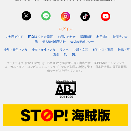
ログイン
ご利用ガイド
FAQ(よくある質問)
お問い合わせ
採用情報
利用規約
特商法の表
示
個人情報保護方針
cookie等ポリシー
少年・青年マンガ
少女・女性マンガ
ラノベ
小説・文芸
ビジネス・実用
雑誌・写
真集
TL
BL
ブックライブ（BookLive!）は、BookLiveが運営する電子書店です。TOPPANホールディング
ス、カルチュア・コンビニエンス・クラブ、テレビ朝日の出資を受け、日本最大級の電子書籍配
信サービスを行っています。