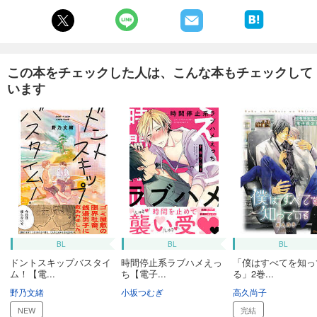
この本をチェックした人は、こんな本もチェックして
います
BL
BL
BL
ドントスキップバスタイ
時間停止系ラブハメえっ
「僕はすべてを知っ
ム！【電...
ち【電子...
る」2巻...
野乃文緒
小坂つむぎ
高久尚子
NEW
完結