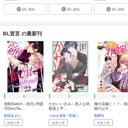
試し読み
試し読み
試し読み
BL宣言 の最新刊
BL
BL
BL
強制Switch－担任×問題
かわいいきみ～美人な幼
俺が花嫁に！？～契
児Dom/Su...
馴染と平...
婚のはず...
彩田あまた
りゆま加奈
世迷い
黒岬光
続巻入荷
続巻入荷
続巻入荷