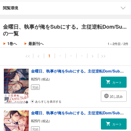
閲覧環境
金曜日、執事が俺をSubにする。主従逆転Dom/Su...
の一覧
1巻へ
最新刊へ
1～2件目
/
2件
<<
<
1
・
・
・
>
>>
金曜日、執事が俺をSubにする。主従逆転Dom/Subユニバース【単行本版】1【電子限定特典付き】
825
円 (税込)
カート
完結
試し読み
あらすじを表示する
金曜日、執事が俺をSubにする。主従逆転Dom/Subユニバース【単行本版】2【電子限定特典付き】
825
円 (税込)
カート
完結