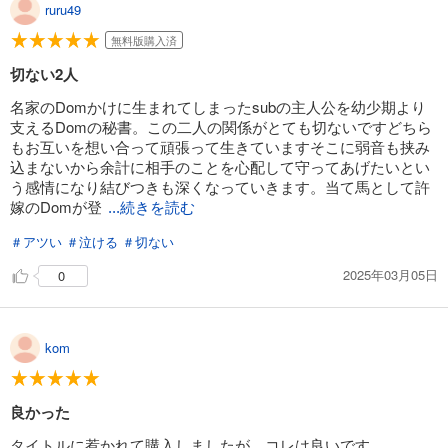
ruru49
無料版購入済
切ない2人
名家のDomかけに生まれてしまったsubの主人公を幼少期より
支えるDomの秘書。この二人の関係がとても切ないですどちら
もお互いを想い合って頑張って生きていますそこに弱音も挟み
込まないから余計に相手のことを心配して守ってあげたいとい
う感情になり結びつきも深くなっていきます。当て馬として許
嫁のDomが登
...続きを読む
＃アツい
＃泣ける
＃切ない
2025年03月05日
0
kom
良かった
タイトルに惹かれて購入しましたが、コレは良いです。