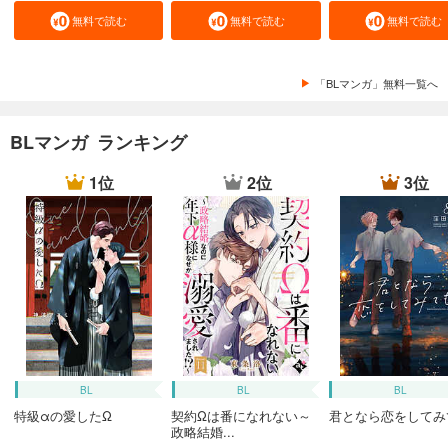
無料で読む
無料で読む
無料で読む
「BLマンガ」無料一覧へ
BLマンガ ランキング
1位
2位
3位
BL
BL
BL
特級αの愛したΩ
契約Ωは番になれない～
君となら恋をしてみ
政略結婚...