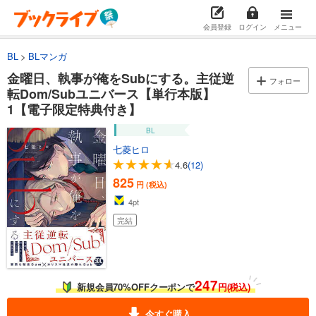
会員登録
ログイン
メニュー
BL
BLマンガ
金曜日、執事が俺をSubにする。主従逆
フォロー
転Dom/Subユニバース【単行本版】
1【電子限定特典付き】
BL
七菱ヒロ
4.6
(12)
825
円 (税込)
4
pt
完結
247
新規会員70%OFFクーポンで
円(税込)
今すぐ購入