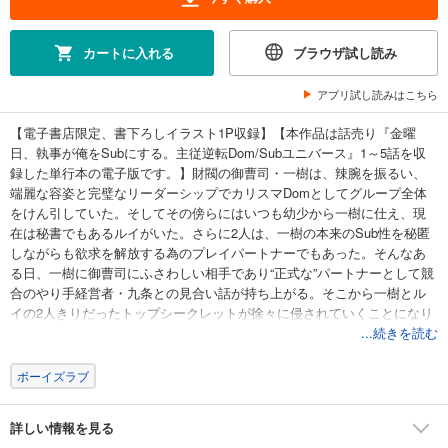
カートに入れる
ブラウザ試し読み
アプリ試し読みはこちら
【電子書店限定、書下ろしイラスト1P収録】【本作品は話売り『金曜
日、執事が俺をSubにする。主従逆転Dom/Subユニバース』1～5話を収
録した単行本の電子版です。】財閥の御曹司・一樹は、辣腕を振るい、
端麗な容姿と完璧なリーダーシップでカリスマDomとしてグループ全体
をけん引していた。そしてその傍らにはいつも幼少から一樹に仕え、現
在は秘書でもあるルイがいた。さらに2人は、一樹の本来のSub性を秘匿
しながらも欲求を解放する為のプレイパートナーでもあった。そんなあ
る日、一樹に御曹司にふさわしい相手であり“正式な”パートナーとして競
合のやり手経営者・九条との見合い話が持ち上がる。そこから一樹とル
イの2人きりだったトップシークレットが徐々に侵されていくことになり
―…!?
...続きを読む
ボーイズラブ
詳しい情報を見る