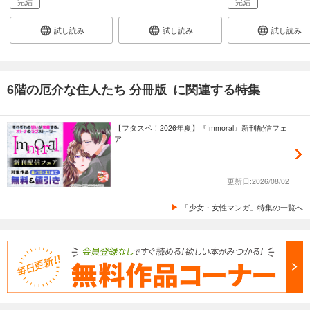
完結
完結
試し読み
試し読み
試し読み
6階の厄介な住人たち 分冊版 に関連する特集
【フタスペ！2026年夏】『Immoral』新刊配信フェ
ア
更新日:2026/08/02
「少女・女性マンガ」特集の一覧へ