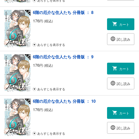
あらすじを表示する
6階の厄介な住人たち 分冊版 ： 8
176
円 (税込)
カート
試し読み
あらすじを表示する
6階の厄介な住人たち 分冊版 ： 9
176
円 (税込)
カート
試し読み
あらすじを表示する
6階の厄介な住人たち 分冊版 ： 10
176
円 (税込)
カート
試し読み
あらすじを表示する