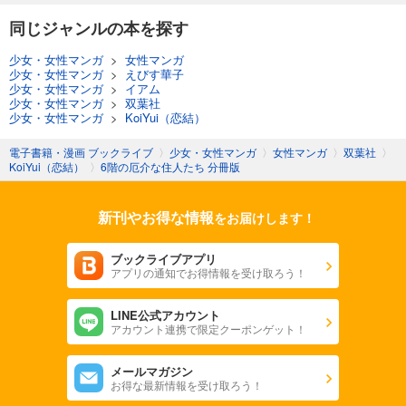
同じジャンルの本を探す
少女・女性マンガ
>
女性マンガ
少女・女性マンガ
>
えびす華子
少女・女性マンガ
>
イアム
少女・女性マンガ
>
双葉社
少女・女性マンガ
>
KoiYui（恋結）
電子書籍・漫画 ブックライブ
〉
少女・女性マンガ
〉
女性マンガ
〉
双葉社
〉
KoiYui（恋結）
〉
6階の厄介な住人たち 分冊版
新刊やお得な情報
をお届けします！
ブックライブアプリ
アプリの通知でお得情報を受け取ろう！
LINE公式アカウント
アカウント連携で限定クーポンゲット！
メールマガジン
お得な最新情報を受け取ろう！