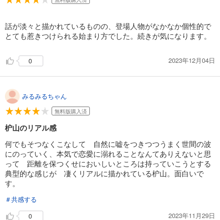
カート
話が淡々と描かれているものの、登場人物がなかなか個性的で
試し読み
あらすじを表示する
とても惹きつけられる始まり方でした。続きが気になります。
6階の厄介な住人たち 分冊版 ： 21
2023年12月04日
0
165
円 (税込)
カート
試し読み
みるみるちゃん
あらすじを表示する
無料版購入済
6階の厄介な住人たち 分冊版 ： 22
枦山のリアル感
165
円 (税込)
カート
何でもそつなくこなして 自然に嘘をつきつつうまく世間の波
にのっていく、本気で恋愛に溺れることなんてありえないと思
って 距離を保つくせにおいしいところは持っていこうとする
試し読み
典型的な感じが 凄くリアルに描かれている枦山。面白いで
あらすじを表示する
す。
6階の厄介な住人たち 分冊版 ： 23
＃共感する
176
円 (税込)
カート
2023年11月29日
0