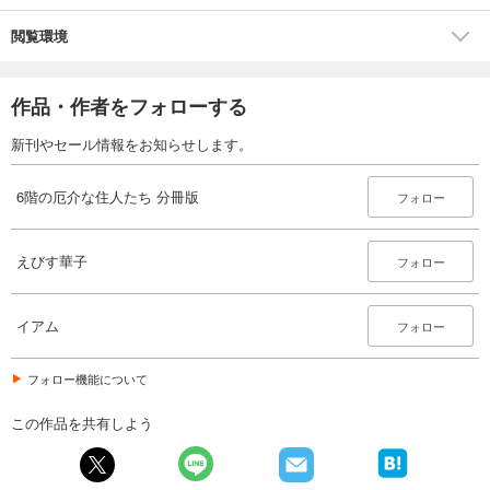
試し読み
閲覧環境
あらすじを表示する
6階の厄介な住人たち 分冊版 ： 27
作品・作者をフォローする
176
円 (税込)
カート
新刊やセール情報をお知らせします。
試し読み
あらすじを表示する
6階の厄介な住人たち 分冊版
フォロー
6階の厄介な住人たち 分冊版 ： 28
えびす華子
176
円 (税込)
フォロー
カート
イアム
フォロー
試し読み
あらすじを表示する
フォロー機能について
6階の厄介な住人たち 分冊版 ： 29
176
円 (税込)
この作品を共有しよう
カート
試し読み