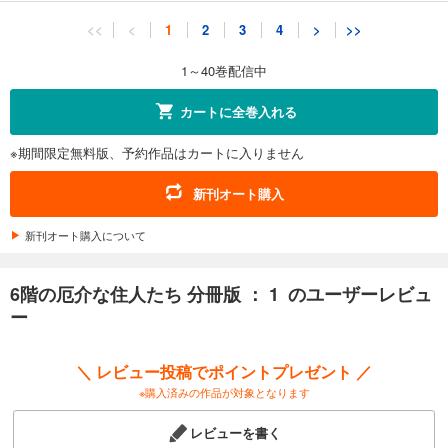
6階の厄介な住人たち 分冊版 ： 11
<<
<
1
2
3
4
>
>>
176
円 (税込)
カート
1～40巻配信中
試し読み
カートに全巻入れる
あらすじを表示する
※期間限定無料版、予約作品はカートに入りません
6階の厄介な住人たち 分冊版 ： 12
176
円 (税込)
新刊オート購入
カート
新刊オート購入について
試し読み
あらすじを表示する
6階の厄介な住人たち 分冊版 ： 1 のユーザーレビュ
6階の厄介な住人たち 分冊版 ： 13
ー
176
円 (税込)
カート
＼ レビュー投稿でポイントプレゼント ／
※購入済みの作品が対象となります
試し読み
あらすじを表示する
レビューを書く