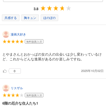
6階の厄介な住人たち 分冊版 ： 14
176
円 (税込)
3.8
カート
共感する
胸キュン
ほのぼの
試し読み
あらすじを表示する
漫画大好き
6階の厄介な住人たち 分冊版 ： 15
176
円 (税込)
無料版購入済
カート
とやまさんとおかっぱの女の人の出会いは少し変わっているけ
試し読み
ど、これからどんな進展があるのか楽しみですね。
あらすじを表示する
6階の厄介な住人たち 分冊版 ： 16
2025年10月02日
0
176
円 (税込)
カート
リスザル
試し読み
あらすじを表示する
無料版購入済
6階の厄介な住人たち 分冊版 ： 17
6階の厄介な住人たち1