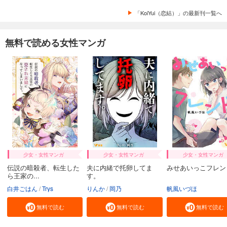
176
円 (税込)
「KoiYui（恋結）」の最新刊一覧へ
カート
試し読み
無料で読める女性マンガ
あらすじを表示する
6階の厄介な住人たち 分冊版 ： 40
176
円 (税込)
カート
続巻入荷
試し読み
あらすじを表示する
少女・女性マンガ
少女・女性マンガ
少女・女性マンガ
伝説の暗殺者、転生した
夫に内緒で托卵してま
みせあいっこフレン
ら王家の...
す。
白井ごはん
Trys
りんか
岡乃
帆風いづほ
無料で読む
無料で読む
無料で読む