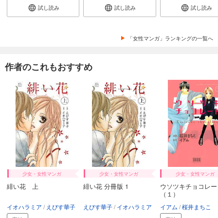
試し読み
試し読み
試し読み
「女性マンガ」ランキングの一覧へ
作者のこれもおすすめ
少女・女性マンガ
少女・女性マンガ
少女・女性マンガ
緋い花 上
緋い花 分冊版 1
ウソツキチョコレー
（１）
イオハラミア
えびす華子
えびす華子
イオハラミア
イアム
桜井まちこ