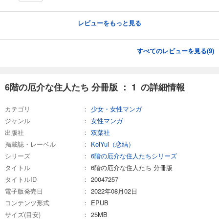
試し読み
レビューをもっと見る
あらすじを表示する
6階の厄介な住人たち 分冊版 ： 24
すべてのレビューを見る(
9
)
176
円 (税込)
カート
6階の厄介な住人たち 分冊版 ： 1 の詳細情報
試し読み
あらすじを表示する
カテゴリ
少女・女性マンガ
6階の厄介な住人たち 分冊版 ： 25
ジャンル
女性マンガ
176
円 (税込)
出版社
双葉社
カート
掲載誌・レーベル
KoiYui（恋結）
シリーズ
6階の厄介な住人たちシリーズ
試し読み
あらすじを表示する
タイトル
6階の厄介な住人たち 分冊版
タイトルID
20047257
6階の厄介な住人たち 分冊版 ： 26
電子版発売日
2022年08月02日
176
円 (税込)
カート
コンテンツ形式
EPUB
サイズ(目安)
25MB