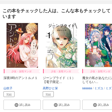
6階の厄介な住人たち 分冊版 ： 33
この本をチェックした人は、こんな本もチェックして
176
円 (税込)
います
カート
試し読み
あらすじを表示する
6階の厄介な住人たち 分冊版 ： 34
176
円 (税込)
カート
試し読み
あらすじを表示する
少女・女性マンガ
少女・女性マンガ
少女・女性マンガ
深夜0時のアントルメ１
ジーンブライド（１）
魔女の私があなたに
6階の厄介な住人たち 分冊版 ： 35
【電子限定...
してもい...
176
円 (税込)
山吹子
高野ひと深
sasasa
ミズユ
ミズ
カート
完結
完結
試し読み
試し読み
試し読み
試し読み
あらすじを表示する