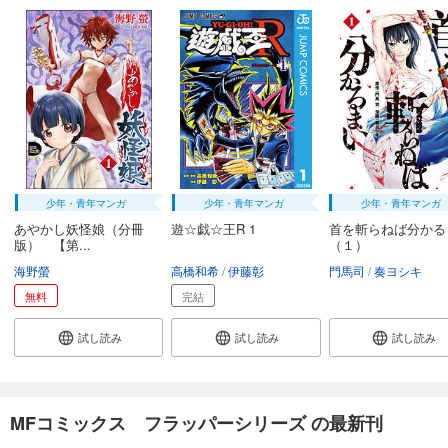
少年・青年マンガ
少年・青年マンガ
少年・青年マンガ
あやかし妖怪娘（分冊
遊☆戯☆王R 1
首を斬らねば分かる
版） 【第...
（１）
海野螢
高橋和希
伊藤彰
門馬司
奏ヨシキ
無料
完結
試し読み
試し読み
試し読み
MFコミックス フラッパーシリーズ の最新刊