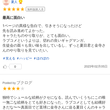
夏人
無料版購入済
最高に面白い
1ページの異様な告白で、引きそうになったけど
先を読み進めてよかった。
キャラたちのやり取りが、とても面白い。
ラブコメというよりは、切れの良いギャグマンガ。
生徒会の面々も良い味を出しているし、ずっと夏目君と金寺さ
んのやり取りを見ていたい。
＃笑える
＃ハッピー
＃ほのぼの
2023年02月05日
0
ブクログ
Posted by
独特でシュールな絵柄がクセになる。読んでいくうちにこの唯
一無二な絵柄をとても好きになった。ラブコメとしても結構好
きだな〜〜真面目でど直球に金寺さんに迫る夏目くんのキャラ