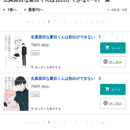
1巻へ
最新刊へ
1～2件目
/
2件
<<
<
1
・
・
・
>
>>
生真面目な夏目くんは告白ができない 1
704
円 (税込)
カート
完結
試し読み
あらすじを表示する
生真面目な夏目くんは告白ができない 2
704
円 (税込)
カート
完結
試し読み
あらすじを表示する
<<
<
1
・
・
・
>
>>