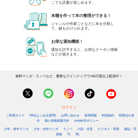
こでも読書が楽しめます。
本棚を作って本の整理ができる！
ジャンルや作家ごとなどに本を分類し
て、鍵もかけられます。
お得な通知機能！
通知を許可すると、お得なクーポン情報
などが届きます。
無料マンガ・ラノベなど、豊富なラインナップで188万冊以上配信中！
ログイン
ご利用ガイド
FAQ(よくある質問)
お問い合わせ
採用情報
利用規約
特商法の表
示
個人情報保護方針
cookie等ポリシー
少年・青年マンガ
少女・女性マンガ
ラノベ
小説・文芸
ビジネス・実用
雑誌・写
真集
TL
BL