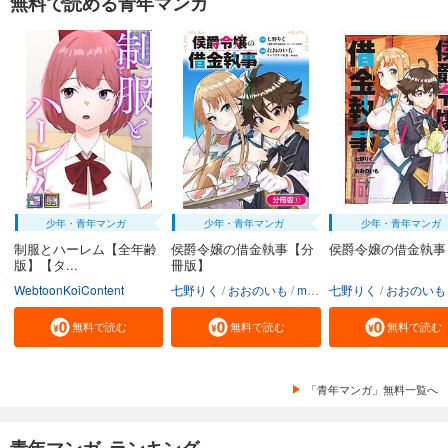
無料で読める青年マンガ
少年・青年マンガ
少年・青年マンガ
少年・青年マンガ
制服とハーレム【全年齢
侯爵令嬢の借金執事【分
侯爵令嬢の借金執事
版】【タ...
冊版】
WebtoonKoiContent
七野りく
おおのいも
mmu
七野りく
おおのいも
無料で読む
無料で読む
無料で読む
「青年マンガ」無料一覧へ