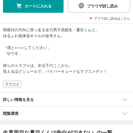
カートに入れる
ブラウザ試し読み
アプリ試し読みはこちら
明後日の方向に突っ走る全力男子高校生・夏目くんと、
ゆるふわ低体温ギャルの金寺さん。
「僕と××××してください」
「やです」
彼らの≪ラブ≫は、氷点下のここから。
笑えるほどシュールで、パイパーキュートなラブコメディ！
ラブコメ
詳しい情報を見る
閲覧環境
生真面目な夏目くんは告白ができない の一覧