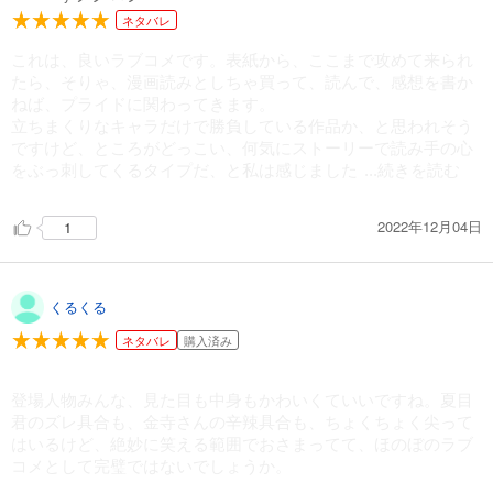
ネタバレ
これは、良いラブコメです。表紙から、ここまで攻めて来られ
たら、そりゃ、漫画読みとしちゃ買って、読んで、感想を書か
ねば、プライドに関わってきます。
立ちまくりなキャラだけで勝負している作品か、と思われそう
ですけど、ところがどっこい、何気にストーリーで読み手の心
をぶっ刺してくるタイプだ、と私は感じました
...続きを読む
2022年12月04日
1
くるくる
ネタバレ
購入済み
登場人物みんな、見た目も中身もかわいくていいですね。夏目
君のズレ具合も、金寺さんの辛辣具合も、ちょくちょく尖って
はいるけど、絶妙に笑える範囲でおさまってて、ほのぼのラブ
コメとして完璧ではないでしょうか。