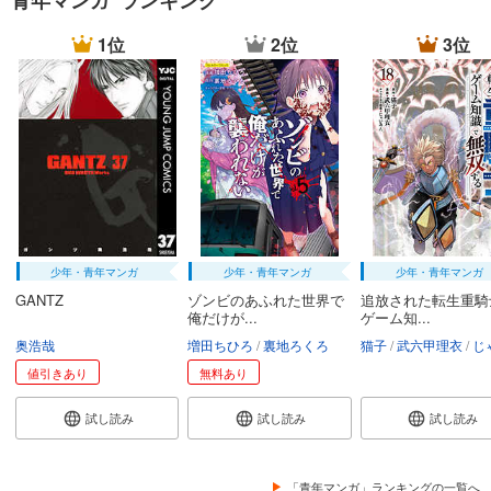
青年マンガ ランキング
1位
2位
3位
少年・青年マンガ
少年・青年マンガ
少年・青年マンガ
GANTZ
ゾンビのあふれた世界で
追放された転生重騎
俺だけが...
ゲーム知...
奥浩哉
増田ちひろ
裏地ろくろ
猫子
武六甲理衣
じゃい
値引きあり
無料あり
試し読み
試し読み
試し読み
「青年マンガ」ランキングの一覧へ