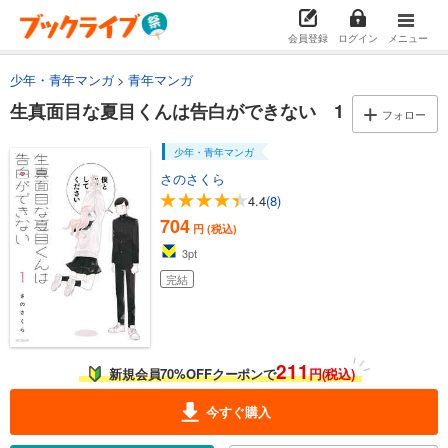
会員登録
ログイン
メニュー
少年・青年マンガ
青年マンガ
生真面目な夏目くんは告白ができない 1
フォロー
少年・青年マンガ
さのさくら
4.4
(8)
704
円 (税込)
3
pt
完結
211
新規会員70%OFFクーポンで
円(税込)
今すぐ購入