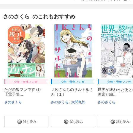
さのさくら のこれもおすすめ
少女・女性マンガ
少年・青年マンガ
少年・青年マンガ
ただの飯フレです (1)
ＪＫさんちのサルトルさ
世界が終わったあと
【電子限...
ん（１）
画家と編...
さのさくら
さのさくら
大間九郎
さのさくら
試し読み
試し読み
試し読み