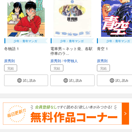
少年・青年マンガ
少年・青年マンガ
少年・青年マンガ
冬物語 1
電車男～ネット発、各駅
青空 1
停車のラ...
原秀則
原秀則
中野独人
原秀則
完結
完結
完結
試し読み
試し読み
試し読み