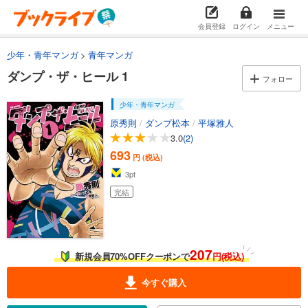
会員登録
ログイン
メニュー
少年・青年マンガ
青年マンガ
ダンプ・ザ・ヒール 1
フォロー
少年・青年マンガ
原秀則
/
ダンプ松本
/
平塚雅人
3.0
(2)
693
円 (税込)
3
pt
完結
207
新規会員70%OFFクーポンで
円(税込)
今すぐ購入