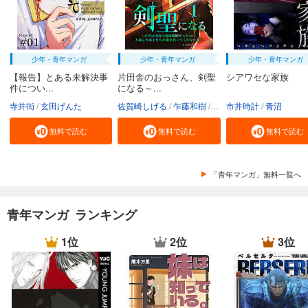
少年・青年マンガ
少年・青年マンガ
少年・青年マンガ
【報告】とある未解決事
片田舎のおっさん、剣聖
シアワセな家族
件につい...
になる～...
寺井衒
玄田げんた
佐賀崎しげる
乍藤和樹
鍋島テツヒロ
市井時計
青沼
無料で読む
無料で読む
無料で読む
「青年マンガ」無料一覧へ
青年マンガ ランキング
1位
2位
3位