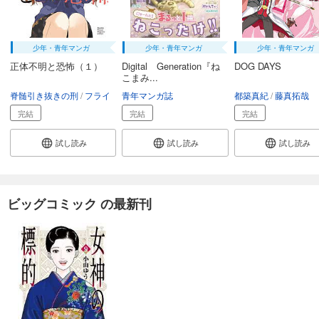
少年・青年マンガ
少年・青年マンガ
少年・青年マンガ
正体不明と恐怖（１）
Digital Generation『ね
DOG DAYS
こまみ...
脊髄引き抜きの刑
フライ
青年マンガ誌
都築真紀
藤真拓哉
完結
完結
完結
試し読み
試し読み
試し読み
ビッグコミック の最新刊