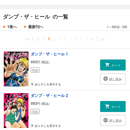
ダンプ・ザ・ヒール の一覧
1巻へ
最新刊へ
1～5件目
/
5件
<<
<
1
・
・
・
>
>>
ダンプ・ザ・ヒール 1
693
円 (税込)
カート
完結
試し読み
あらすじを表示する
ダンプ・ザ・ヒール 2
693
円 (税込)
カート
完結
試し読み
あらすじを表示する