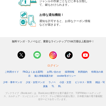
ジャンルや作家ごとなどに本を分類し
て、鍵もかけられます。
お得な通知機能！
通知を許可すると、お得なクーポン情報
などが届きます。
無料マンガ・ラノベなど、豊富なラインナップで188万冊以上配信中！
ログイン
ご利用ガイド
FAQ(よくある質問)
お問い合わせ
採用情報
利用規約
特商法の表
示
個人情報保護方針
cookie等ポリシー
少年・青年マンガ
少女・女性マンガ
ラノベ
小説・文芸
ビジネス・実用
雑誌・写
真集
TL
BL
ブックライブ（BookLive!）は、BookLiveが運営する電子書店です。TOPPANホールディング
ス、カルチュア・コンビニエンス・クラブ、テレビ朝日の出資を受け、日本最大級の電子書籍配
信サービスを行っています。