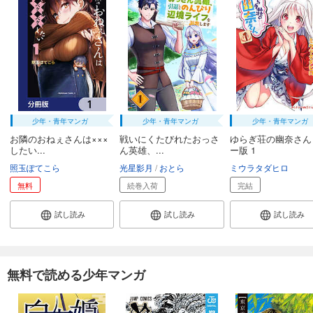
少年・青年マンガ
少年・青年マンガ
少年・青年マンガ
お隣のおねぇさんは×××
戦いにくたびれたおっさ
ゆらぎ荘の幽奈さん
したい...
ん英雄、...
ー版 1
照玉ぽてこら
光星影月
おとら
ミウラタダヒロ
無料
続巻入荷
完結
試し読み
試し読み
試し読み
無料で読める少年マンガ