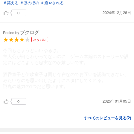
＃笑える
＃ほのぼの
＃癒やされる
2024年12月28日
0
ブクログ
Posted by
ネタバレ
今回もちょうどいいゆるさ。
主人公が何もわかってないのに、ゲーム本編のストーリーや設
定にはどこよりも忠実なのが嬉しいです。
酒呑童子と伊吹童子は同じ存在なのでお互いを認識できない、
みたいなのを思い出したようにネタにしてくれる。
謎丸の魅力の1つだと思います。
2025年01月05日
0
すべてのレビューを見る(
2
)