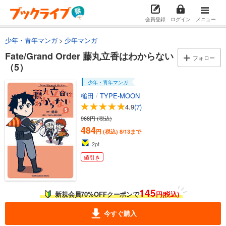
会員登録
ログイン
メニュー
少年・青年マンガ
少年マンガ
Fate/Grand Order 藤丸立香はわからない
フォロー
（5）
少年・青年マンガ
槌田
/
TYPE-MOON
4.9
(7)
968円 (税込)
484
円 (税込)
8/13まで
2
pt
値引き
145
新規会員70%OFFクーポンで
円(税込)
今すぐ購入