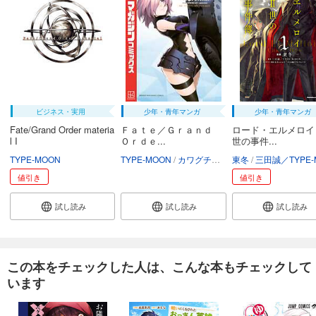
ビジネス・実用
少年・青年マンガ
少年・青年マンガ
Fate/Grand Order materia
Ｆａｔｅ／Ｇｒａｎｄ
ロード・エルメロイ
l I
Ｏｒｄｅ...
世の事件...
TYPE-MOON
TYPE-MOON
カワグチタケシ
東冬
三田誠／TYPE-MO
値引き
値引き
試し読み
試し読み
試し読み
この本をチェックした人は、こんな本もチェックして
います