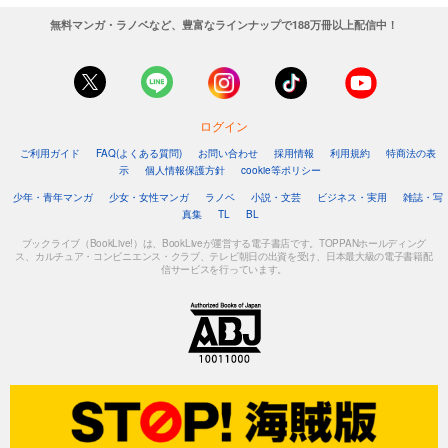
無料マンガ・ラノベなど、豊富なラインナップで188万冊以上配信中！
ログイン
ご利用ガイド
FAQ(よくある質問)
お問い合わせ
採用情報
利用規約
特商法の表
示
個人情報保護方針
cookie等ポリシー
少年・青年マンガ
少女・女性マンガ
ラノベ
小説・文芸
ビジネス・実用
雑誌・写
真集
TL
BL
ブックライブ（BookLive!）は、BookLiveが運営する電子書店です。TOPPANホールディング
ス、カルチュア・コンビニエンス・クラブ、テレビ朝日の出資を受け、日本最大級の電子書籍配
信サービスを行っています。