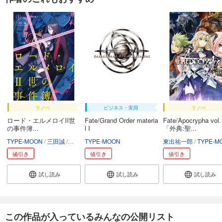
ラノベ
ビジネス・実用
ラノベ
ロード・エルメロイII世
Fate/Grand Order materia
Fate/Apocrypha vol.
の事件簿...
l I
「外典:聖...
TYPE-MOON
三田誠
坂本みねぢ
TYPE-MOON
東出祐一郎
TYPE-MO
値引き
値引き
値引き
試し読み
試し読み
試し読み
この作品が入っているみんなの公開リスト