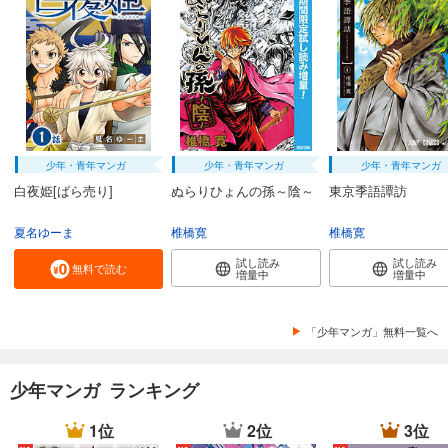
少年・青年マンガ
少年・青年マンガ
少年・青年マンガ
白夜姫[ばら売り]
ぬらりひょんの孫～陰～
東京季語譚訪
夏名ゆーま
椎橋寛
椎橋寛
試し読み
試し読み
無料で読む
増量中
増量中
「少年マンガ」無料一覧へ
少年マンガ ランキング
1位
2位
3位