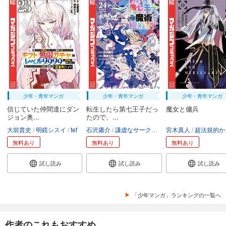
少年・青年マンガ
少年・青年マンガ
少年・青年マンガ
信じていた仲間達にダン
転生したら第七王子だっ
魔女と傭兵
ジョン奥...
たので、...
大前貴史
明鏡シスイ
tef
石沢庸介
謙虚なサークル
メル。
宮木真人
超法規的かえ
無料あり
無料あり
無料あり
試し読み
試し読み
試し読み
「少年マンガ」ランキングの一覧へ
作者のこれもおすすめ