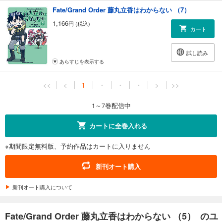
Fate/Grand Order 藤丸立香はわからない （7）
1,166
円 (税込)
カート
試し読み
あらすじを表示する
<<
<
1
・
・
・
>
>>
1～7巻配信中
カートに全巻入れる
※期間限定無料版、予約作品はカートに入りません
新刊オート購入
新刊オート購入について
Fate/Grand Order 藤丸立香はわからない （5） のユ