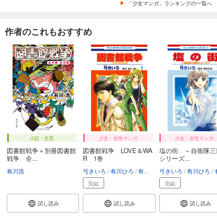
「少女マンガ」ランキングの一覧へ
作者のこれもおすすめ
小説・文芸
少女・女性マンガ
少女・女性マンガ
図書館戦争＋別冊図書館
図書館戦争 LOVE＆WA
塩の街 ～自衛隊三
戦争 全...
R 1巻
シリーズ...
有川浩
弓きいろ
有川ひろ
有川浩
弓きいろ
有川ひろ
有
完結
完結
試し読み
試し読み
試し読み