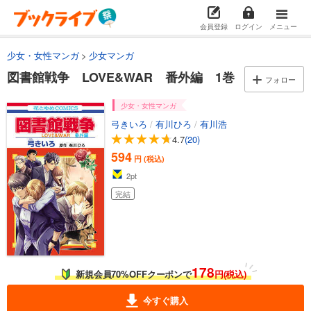
会員登録
ログイン
メニュー
少女・女性マンガ
少女マンガ
図書館戦争 LOVE&WAR 番外編 1巻
フォロー
少女・女性マンガ
弓きいろ
/
有川ひろ
/
有川浩
4.7
(20)
594
円 (税込)
2
pt
完結
178
新規会員70%OFFクーポンで
円(税込)
今すぐ購入