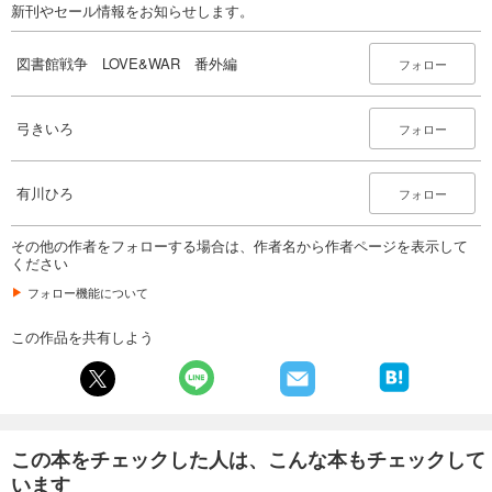
新刊やセール情報をお知らせします。
図書館戦争 LOVE&WAR 番外編
フォロー
弓きいろ
フォロー
有川ひろ
フォロー
その他の作者をフォローする場合は、作者名から作者ページを表示して
ください
フォロー機能について
この作品を共有しよう
この本をチェックした人は、こんな本もチェックして
います