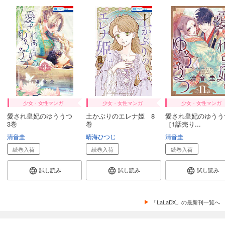
少女・女性マンガ
少女・女性マンガ
少女・女性マンガ
愛され皇妃のゆううつ
土かぶりのエレナ姫 8
愛され皇妃のゆうう
3巻
巻
［1話売り...
清音圭
晴海ひつじ
清音圭
続巻入荷
続巻入荷
続巻入荷
試し読み
試し読み
試し読み
「LaLaDX」の最新刊一覧へ