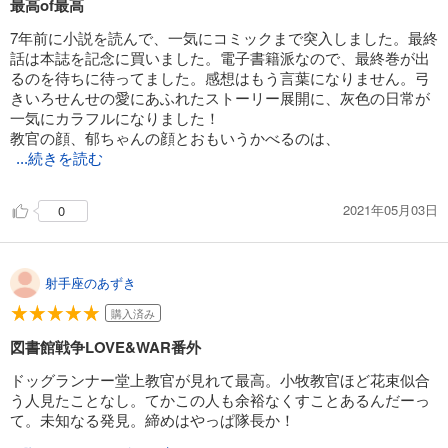
最高of最高
7年前に小説を読んで、一気にコミックまで突入しました。最終
話は本誌を記念に買いました。電子書籍派なので、最終巻が出
るのを待ちに待ってました。感想はもう言葉になりません。弓
きいろせんせの愛にあふれたストーリー展開に、灰色の日常が
一気にカラフルになりました！
教官の顔、郁ちゃんの顔とおもいうかべるのは、
...続きを読む
2021年05月03日
0
射手座のあずき
購入済み
図書館戦争LOVE&WAR番外
ドッグランナー堂上教官が見れて最高。小牧教官ほど花束似合
う人見たことなし。てかこの人も余裕なくすことあるんだーっ
て。未知なる発見。締めはやっぱ隊長か！