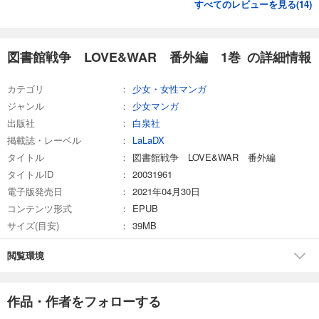
すべてのレビューを見る(
14
)
図書館戦争 LOVE&WAR 番外編 1巻 の詳細情報
カテゴリ
少女・女性マンガ
ジャンル
少女マンガ
出版社
白泉社
掲載誌・レーベル
LaLaDX
タイトル
図書館戦争 LOVE&WAR 番外編
タイトルID
20031961
電子版発売日
2021年04月30日
コンテンツ形式
EPUB
サイズ(目安)
39MB
閲覧環境
作品・作者をフォローする