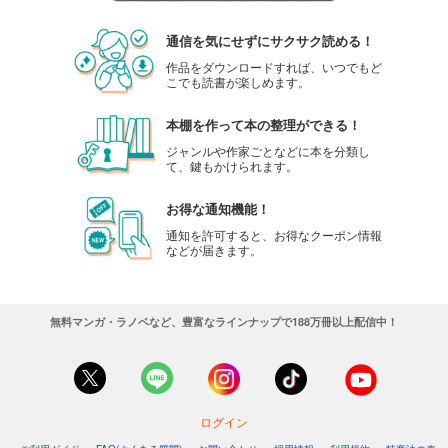
通信を気にせずにサクサク読める！
作品をダウンロードすれば、いつでもど
こでも読書が楽しめます。
本棚を作って本の整理ができる！
ジャンルや作家ごとなどに本を分類し
て、鍵もかけられます。
お得な通知機能！
通知を許可すると、お得なクーポン情報
などが届きます。
無料マンガ・ラノベなど、豊富なラインナップで188万冊以上配信中！
ログイン