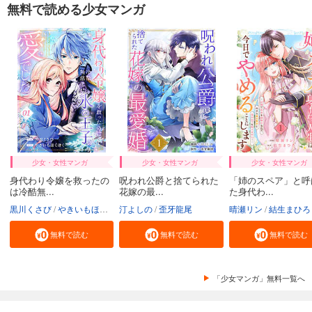
無料で読める少女マンガ
少女・女性マンガ
少女・女性マンガ
少女・女性マンガ
身代わり令嬢を救ったの
呪われ公爵と捨てられた
「姉のスペア」と呼
は冷酷無...
花嫁の最...
た身代わ...
黒川くさび
やきいもほくほく
汀よしの
歪牙龍尾
晴瀬リン
結生まひろ
無料で読む
無料で読む
無料で読む
「少女マンガ」無料一覧へ