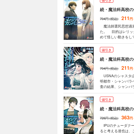
値引き
にやきもきする、と
続・魔法科高校の
211
704円 (税込)
円
魔法師選民思想過激
た。 目的はレリッ
めて怪しい動きをして
美をUSNAへ派遣す
代表を務めるレナ・
値引き
寄り……！
続・魔法科高校の
211
704円 (税込)
円
USNAのシャスタ
明都市・シャンバラ
査の結果、シャンバ
書署名式のためにイ
キー・ディーンのも
値引き
り……。
続・魔法科高校の
363
726円 (税込)
円
IPUのチューダク
ると考える達也は、