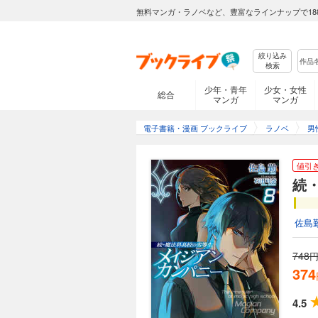
無料マンガ・ラノベなど、豊富なラインナップで18
絞り込み
検索
少年・青年
少女・女性
総合
マンガ
マンガ
電子書籍・漫画 ブックライブ
ラノベ
男
値引
続
佐島
748
円
374
4.5