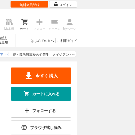
無料会員登録
ログイン
歴
My本棚
カート
フォロー
クーポン
Myページ
雑誌
はじめての方へ
ご利用ガイド
写真集
ア
続・魔法科高校の劣等生 メイジアン・
カンパニー(8)
今すぐ購入
)
カートに入れる
フォローする
ブラウザ試し読み