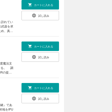
カートに入れる
試し読み
を訪れてい
の武器を求
ため、真由
FEHRの
背後に忍び
カートに入れる
試し読み
高度魔法文
する。 調
HRの提携
ダー、ロッ
名乗ってお
カートに入れる
試し読み
『鍵』であ
地をIPU