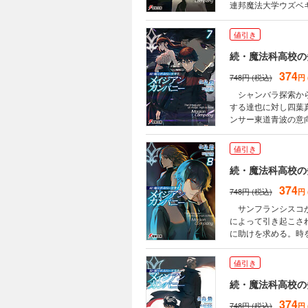
連邦魔法大学ウズベ
かう達也たちだが、
体は不明だが、激し
値引き
物へとたどり着く―
続・魔法科高校の
374
748円 (税込)
円
シャンバラ探索から
する達也に対し四葉
ンサー東道青波の意
変わろうとしていた
軍部を中心に達也を
値引き
ており、その足掛か
続・魔法科高校の
374
748円 (税込)
円
サンフランシスコが
によって引き起こさ
に助けを求める。時
を受けるものだが、
も渡航に協力的で、
値引き
続・魔法科高校の
374
748円 (税込)
円