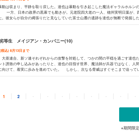
動は収まり、平静を取り戻した。達也は暴動を引き起こした魔法ギャラルホルン
。 一方、日本の政界の黒幕でも動きが。元老院四大老の一人、穂州実明日葉が、
た。彼女らが自分の縄張りだと見なしていた富士山麓の遺跡を達也が無断で発掘し
化する異能を持つ、次期当主の富貴花を中心に四葉の隠れ里襲撃を企てる。 絶体
を憎む分家の当主、黒羽貢がどうやら不穏な動きをしており……。
劣等生 メイジアン・カンパニー(10)
 (税込) 8月13日まで
、大亜連合、新ソ連それぞれからの攻撃を対処して、つかの間の平穏を過ごす達也
ント誘致の申し込みがあったりと、達也の目指す世界、魔法師が兵器ではなく、人
に向けて、着実に歩みを進めていた。 しかし、次なる脅威はすぐそこまで迫って
まされ、復讐に燃える大亜連合軍の次の狙いは、日本の新たな『使徒』一条将輝で
しく……。
劣等生 メイジアン・カンパニー(11)
1
2
・
・
・
・
・
・
・
・
 (税込) 8月13日まで
が自らの命と引き換えに発動した、先史魔法文明の秘術「ギャラルホルン」。 
、戦略級魔法に匹敵する規模の影響力を持つ魔法だ。 術者であるディーンの死後
」は猛威を振るう。一般人だけでなく魔法師もその毒牙に抗えず、混沌は拡大しつ
わる新たな寄生先を求めた「ギャラルホルン」のデーモンが宿主として選んだのは
※期間限
た空澤だった。 この未曽有の危機に、リーナと文弥が立ち向かう！