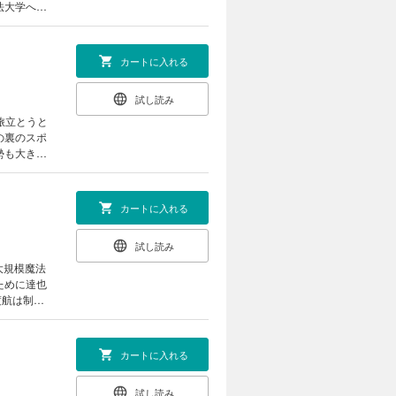
法大学へ向
る。敵の正
ンバラの遺
カートに入れる
試し読み
旅立とうと
の裏のスポ
勢も大きく
があり、
が企てられ
カートに入れる
試し読み
大規模魔法
ために達也
渡航は制限
故か国防軍
カートに入れる
試し読み