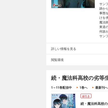
サン
跡か
事態
けを
魔法
東道
何故
サン
詳しい情報を見る
閲覧環境
続・魔法科高校の劣等
1～11巻配信中
1巻へ
最新刊へ
値引き
続・魔法科高校の