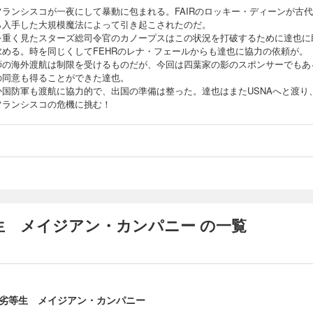
フランシスコが一夜にして暴動に包まれる。FAIRのロッキー・ディーンが古
ら入手した大規模魔法によって引き起こされたのだ。
を重く見たスターズ総司令官のカノープスはこの状況を打破するために達也に
求める。時を同じくしてFEHRのレナ・フェールからも達也に協力の依頼が。
師の海外渡航は制限を受けるものだが、今回は四葉家の影のスポンサーでもあ
の同意も得ることができた達也。
か国防軍も渡航に協力的で、出国の準備は整った。達也はまたUSNAへと渡り
フランシスコの危機に挑む！
生 メイジアン・カンパニー の一覧
劣等生 メイジアン・カンパニー