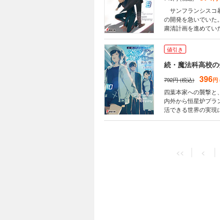
サンフランシスコ暴
の開発を急いでいた
粛清計画を進めてい
魔法を絶対的に無力
家だが、達也のこと
値引き
続・魔法科高校の
396
792円 (税込)
円
四葉本家への襲撃と
内外から恒星炉プラ
活できる世界の実現
也に何度も苦汁を飲
作戦の鍵は劉麗蕾ら
値引き
続・魔法科高校の
<<
<
396
792円 (税込)
円
ロッキー・ディーン
破壊衝動を解き放つ
て「ギャラルホルン
る。 ディーンに替
として動員されてい