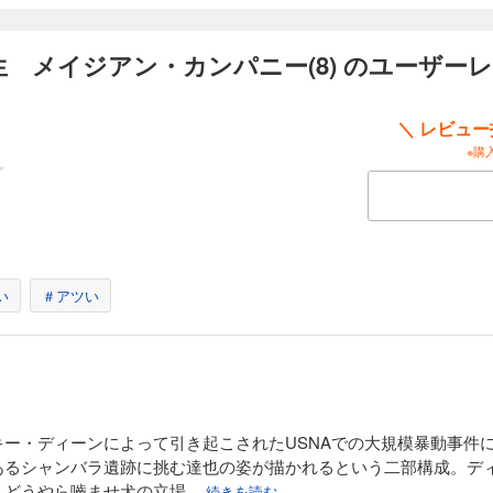
 メイジアン・カンパニー(8) のユーザー
＼ レビュ
※購
い
＃アツい
ー・ディーンによって引き起こされたUSNAでの大規模暴動事件
あるシャンバラ遺跡に挑む達也の姿が描かれるという二部構成。デ
、どうやら嚙ませ犬の立場
...続きを読む