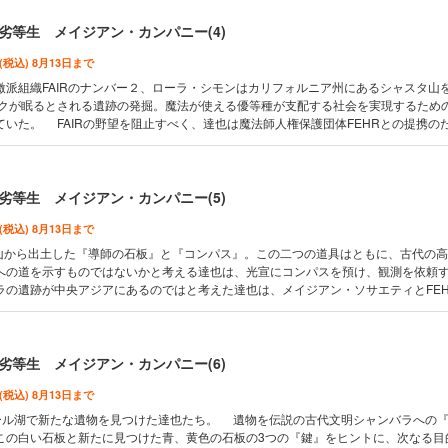
ある男女の姿が……。
劣等生 メイジアン・カンパニー(4)
 (税込) 8月13日まで
派組織FAIRのナンバー２、ローラ・シモンはカリフォルニア州にあるシャスタ山
クが眠るとされる遺跡の発掘。魔法が使える優等種が支配する社会を実現するため
いた。 FAIRの野望を阻止すべく、達也は魔法師人権保護団体FEHRとの提携の
る。FEHRの本部で思わぬ人物との再会に喜ぶ真由美と護衛として同行した摩利。 
フェールとの交渉は順調に進んでいたが、提携の阻止を目論む勢力が真由美たちの
劣等生 メイジアン・カンパニー(5)
 (税込) 8月13日まで
山から出土した『導師の石板』と『コンパス』。この二つの道具はともに、古代の
への道を示すものではないかと考える達也は、光宣にコンパスを預け、観測を依頼
ラの遺跡が中央アジアにあるのではと考えた達也は、メイジアン・ソサエティとFE
ンド・ペルシア連邦へと向かう。 一方、警察からの強制捜査を逃れたFAIRのリー
とにある男が訪ねてくる。その人物は大亜連合の特殊工作部隊『八仙』の一人だと
劣等生 メイジアン・カンパニー(6)
 (税込) 8月13日まで
ール湖で新たな遺物を見つけた達也たち。 遺物を伝説の古代文明シャンバラへの
この白い石板と新たに見つけた青、黄色の石板の3つの『鍵』をヒントに、次なる目的