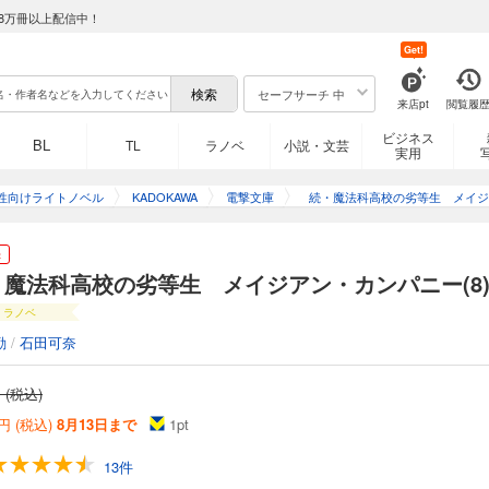
8万冊以上配信中！
Get!
セーフサーチ 中
来店pt
閲覧履
ビジネス
BL
TL
ラノベ
小説・文芸
実用
性向けライトノベル
KADOKAWA
電撃文庫
続・魔法科高校の劣等生 メイジ
ン・カンパニー
き
・魔法科高校の劣等生 メイジアン・カンパニー(8
ラノベ
勤
/
石田可奈
 (税込)
円 (税込)
8月13日まで
1
pt
13件