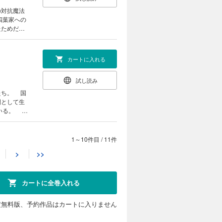
の対抗魔法
四葉家への
たためだ。
絶命の四葉
カートに入れる
試し読み
たち。 国
間として生
いる。 達
、どうやら
1～10件目
/
11件
カートに入れる
>
>>
試し読み
人間が持つ
カートに全巻入れる
も依然とし
づけてい
、テロ対策
定無料版、予約作品はカートに入りません