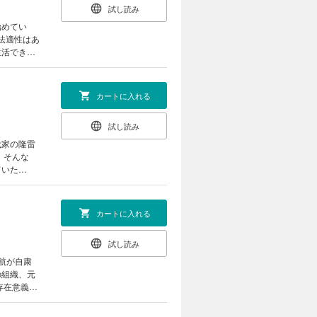
試し読み
始めてい
法適性はあ
生活できる
つ達也の動
るべく刺
カートに入れる
試し読み
代家の隆雷
 そんな
ていた
法団体
カートに入れる
試し読み
航が自粛
の組織、元
存在意義を
スでは普段
。そのこと