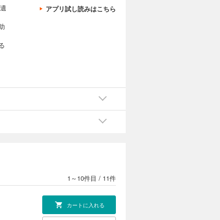
代遺
アプリ試し読みはこちら
助
る
、
1～10件目
/
11件
カートに入れる