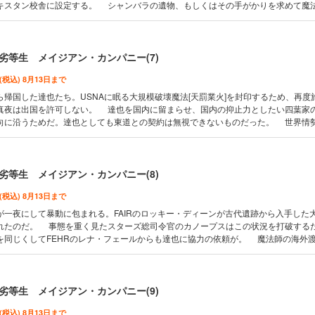
キスタン校舎に設定する。 シャンバラの遺物、もしくはその手がかりを求めて魔
その背後に不穏な影が。 遺物を狙う視線、そして達也たちへ幻覚魔法が襲いかか
い攻撃は確実にシャンバラへと近づいている証拠。 そしてついに達也たちはシャ
―！
劣等生 メイジアン・カンパニー(7)
 (税込) 8月13日まで
帰国した達也たち。USNAに眠る大規模破壊魔法[天罰業火]を封印するため、再度
真夜は出国を許可しない。 達也を国内に留まらせ、国内の抑止力としたい四葉家
向に沿うためだ。達也としても東道との契約は無視できないものだった。 世界情
。IPUがチベットに出兵し、大亜連合に対して宣戦布告したのだ。日本国内でも動き
文民監視団として派遣しようと画策していた。 大亜連合でも引き続き達也の暗殺
りとして一条将輝に忍び寄る影が――。
劣等生 メイジアン・カンパニー(8)
 (税込) 8月13日まで
一夜にして暴動に包まれる。FAIRのロッキー・ディーンが古代遺跡から入手した
れたのだ。 事態を重く見たスターズ総司令官のカノープスはこの状況を打破する
を同じくしてFEHRのレナ・フェールからも達也に協力の依頼が。 魔法師の海外
今回は四葉家の影のスポンサーでもある東道の同意も得ることができた達也。 何
出国の準備は整った。達也はまたUSNAへと渡り、サンフランシスコの危機に挑む！
劣等生 メイジアン・カンパニー(9)
 (税込) 8月13日まで