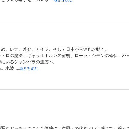
ため、レナ、遼介、アイラ、そして日本から達也が動く。
ラ・ロの魔法、ギャラルホルンの解明、ローラ・シモンの確保、バ
海にあるシャンバラの遺跡へ。
る。水波
...続きを読む
描写などもありつつも全体的には次回への伏線という感じで、徐々