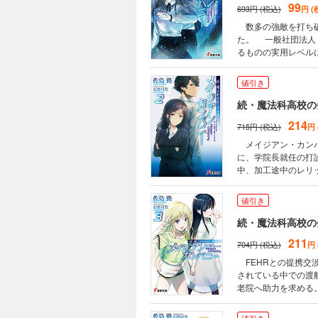
99
693円 (税込)
円 (
数多の強敵を打ち破
た。 一般社団法人
るものの実用レベル
新時代へ向け、達也
向は、当然ながら世
値引き
客が送り込まれ……
続・魔法科高校の
214
715円 (税込)
円
メイジアン・カンパ
に、学院長就任の打
中、加工途中のレリ
USNAの魔法至上主
『FEHR』との接
値引き
続・魔法科高校の
211
704円 (税込)
円
FEHRとの提携交
されている中での渡
老院へ助力を求める
示すため、達也が持
と違う空気が流れて