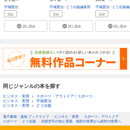
宇城憲治
宇城憲治
どう出版編集部
宇城憲治
どう出版編
完結
完結
完結
試し読み
試し読み
試し読み
同じジャンルの本を探す
ビジネス・実用
>
スポーツ・アウトドア
/
スポーツ
ビジネス・実用
>
宇城憲治
ビジネス・実用
>
どう出版
電子書籍・漫画 ブックライブ
〉
ビジネス・実用
〉
スポーツ・アウトドア
〉
スポーツ
〉
どう出版
〉
武術空手の知と実践 相対の世界から絶対の世界へ