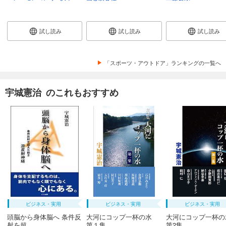
試し読み
試し読み
試し読み
「スポーツ・アウトドア」ランキングの一覧へ
宇城憲治 のこれもおすすめ
ビジネス・実用
ビジネス・実用
ビジネス・実用
頭脳から身体脳へ 条件反
大河にコップ一杯の水
大河にコップ一杯
射を超...
第１集 ...
第2集 ...