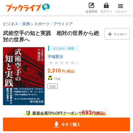
会員登録
ログイン
メニュー
ビジネス・実用
スポーツ・アウトドア
武術空手の知と実践 相対の世界から絶
フォロー
対の世界へ
ビジネス・実用
宇城憲治
-
(0)
2,310
円 (税込)
11
pt
完結
693
新規会員70%OFFクーポンで
円(税込)
今すぐ購入