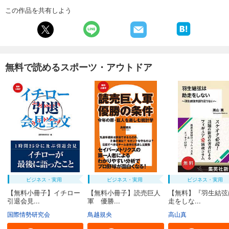
この作品を共有しよう
無料で読めるスポーツ・アウトドア
ビジネス・実用
ビジネス・実用
ビジネス・実用
【無料小冊子】イチロー
【無料小冊子】読売巨人
【無料】『羽生結弦
引退会見...
軍 優勝...
走をしな...
国際情勢研究会
鳥越規央
高山真