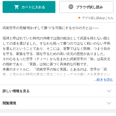
カートに入れる
ブラウザ試し読み
アプリ試し読みはこちら
武術空手の究極“戦わずして勝つ”を可能にするゼロの力とは――
琉球と呼ばれていた時代の沖縄では国の統治として武器を持たない国と
しての道を選びました。すなわち戦って勝つのではなく戦いのない平和
を選んだということであり、そこには、攻撃ではなく防御、つまり自分
を守る、家族を守る、国を守るための高い次元の思想がありました。
その心をもった空手（ティー）から生まれた武術空手の「知」は高次元
の指針であり、「実践」は知に基づく具体的な行動です。
本書のタイトルに、『武術空手の知と実践』とあるのは、空手が「武
術」と言われた時代の原点に戻ることによってその厳しさを見直すとい
う意味合いがあると言います。
...続きを読む
詳しい情報を見る
閲覧環境