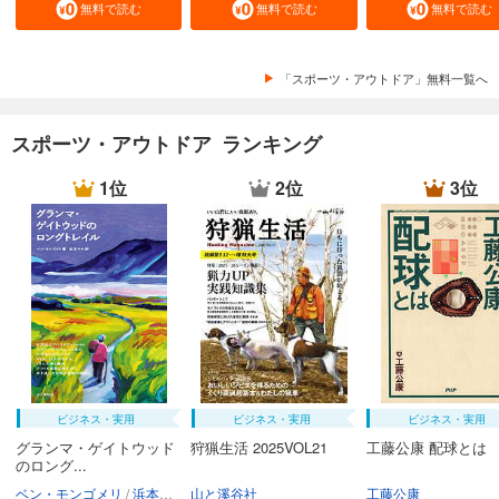
無料で読む
無料で読む
無料で読む
「スポーツ・アウトドア」無料一覧へ
スポーツ・アウトドア ランキング
1位
2位
3位
ビジネス・実用
ビジネス・実用
ビジネス・実用
グランマ・ゲイトウッド
狩猟生活 2025VOL21
工藤公康 配球とは
のロング...
ベン・モンゴメリ
浜本マヤ
山と溪谷社
工藤公康