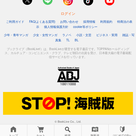
ログイン
ご利用ガイド
FAQ(よくある質問)
お問い合わせ
採用情報
利用規約
特商法の表
示
個人情報保護方針
cookie等ポリシー
少年・青年マンガ
少女・女性マンガ
ラノベ
小説・文芸
ビジネス・実用
雑誌・写
真集
TL
BL
ブックライブ（BookLive!）は、BookLiveが運営する電子書店です。TOPPANホールディング
ス、カルチュア・コンビニエンス・クラブ、テレビ朝日の出資を受け、日本最大級の電子書籍配
信サービスを行っています。
© BookLive Co., Ltd.
トップ
カート
検索
無料本
はじめての方へ