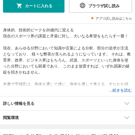
カートに入れる
ブラウザ試し読み
アプリ試し読みはこちら
身体的、技術的ピークを20歳代に迎える
現在のスポーツ界の課題と矛盾に対し、大いなる希望をもたらす一冊！
現在、あらゆる分野において知識や言葉による分析、部分の追求が主流
となっており、 様々な弊害が見られるようになっています。 それは、教
育界、政界、ビジネス界はもちろん、武道、スポーツといった身体を使
った分野においても顕著であり、 このまま放置すれば、いずれ国家の破
綻を招きかねません。
本書で宇城氏は、身体を通して感じ、身体を通して考える、すなわち頭
脳から身体脳に切り替え、歴史ある文化に学ぶことで、 昔の日本人にあ
...続きを読む
ったエネルギーを、心と身体に呼び戻すことを提唱、その具体的な道筋
を提供しています。 本書が、あらゆる分野で行き詰まりを感じている人
詳しい情報を見る
に一筋の解決の糸口を提供することは間違いありません。
閲覧環境
〈目次〉
第一章 人の根源は「心」
第二章 頭脳から身体脳へ