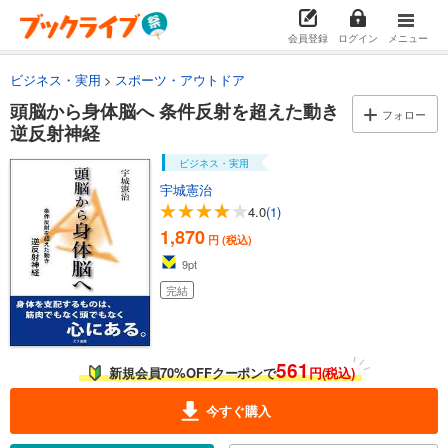
会員登録
ログイン
メニュー
ビジネス・実用
スポーツ・アウトドア
頭脳から身体脳へ 条件反射を超えた動き
フォロー
逆反射神経
ビジネス・実用
宇城憲治
4.0
(1)
1,870
円 (税込)
9
pt
完結
561
新規会員70%OFFクーポンで
円(税込)
今すぐ購入