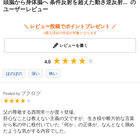
頭脳から身体脳へ 条件反射を超えた動き逆反射... の
第三章 理想の身体動作
ユーザーレビュー
第四章 反射神経から逆反射神経へ
第五章 知は型にあり
第六章 人の最大の潜在能力・気
＼ レビュー投稿でポイントプレゼント ／
※購入済みの作品が対象となります
レビューを書く
4.0
ほのぼの
深い
怖い
ブクログ
Posted by
父の尊敬する西岡常一が度々登場。
肝心なことは教えない主義の父ですが、生き様や断片的な言葉
から私の中に根付いていた「何か」の正体が、なんとなく掴め
たような気がする内容でした。