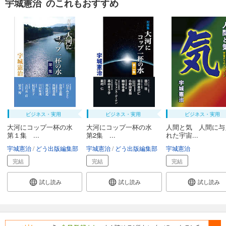
宇城憲治 のこれもおすすめ
ビジネス・実用
ビジネス・実用
ビジネス・実用
大河にコップ一杯の水
大河にコップ一杯の水
人間と気 人間に与
第１集 ...
第2集 ...
れた宇宙...
宇城憲治
どう出版編集部
宇城憲治
どう出版編集部
宇城憲治
完結
完結
完結
試し読み
試し読み
試し読み