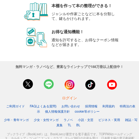
本棚を作って本の整理ができる！
ジャンルや作家ごとなどに本を分類し
て、鍵もかけられます。
お得な通知機能！
通知を許可すると、お得なクーポン情報
などが届きます。
無料マンガ・ラノベなど、豊富なラインナップで188万冊以上配信中！
ログイン
ご利用ガイド
FAQ(よくある質問)
お問い合わせ
採用情報
利用規約
特商法の表
示
個人情報保護方針
cookie等ポリシー
少年・青年マンガ
少女・女性マンガ
ラノベ
小説・文芸
ビジネス・実用
雑誌・写
真集
TL
BL
ブックライブ（BookLive!）は、BookLiveが運営する電子書店です。TOPPANホールディング
ス、カルチュア・コンビニエンス・クラブ、テレビ朝日の出資を受け、日本最大級の電子書籍配