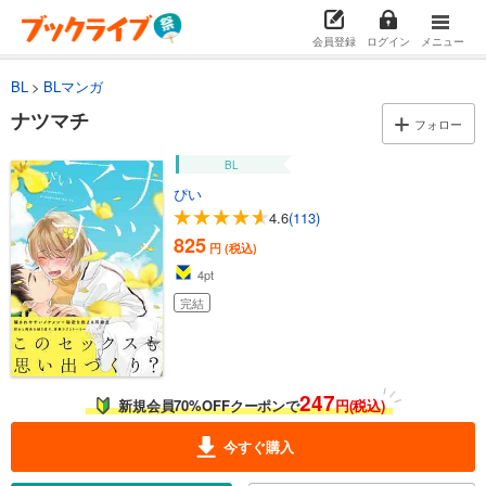
会員登録
ログイン
メニュー
BL
BLマンガ
ナツマチ
フォロー
BL
ぴい
4.6
(113)
825
円 (税込)
4
pt
完結
247
新規会員70%OFFクーポンで
円(税込)
今すぐ購入