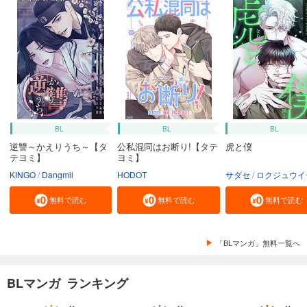
BL
BL
BL
逆讐～かえりうち～【タ
公私混同はお断り!【タテ
虎と僕
テヨミ】
ヨミ】
KINGO
Dangmil
HODOT
サダセ
ロクジュウイ
無料で読む
無料で読む
無料で読む
「BLマンガ」無料一覧へ
BLマンガ ランキング