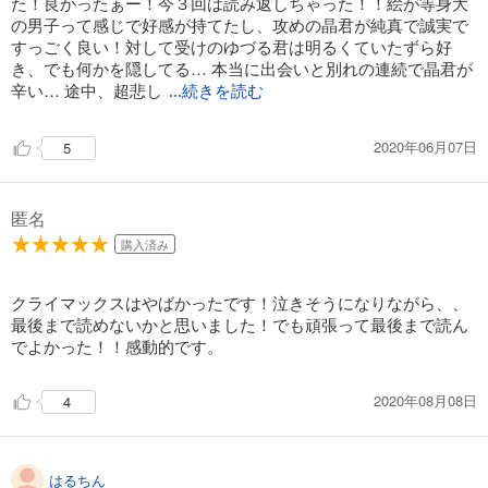
た！良かったぁー！今３回は読み返しちゃった！！絵が等身大
の男子って感じで好感が持てたし、攻めの晶君が純真で誠実で
すっごく良い！対して受けのゆづる君は明るくていたずら好
き、でも何かを隠してる… 本当に出会いと別れの連続で晶君が
辛い… 途中、超悲し
...続きを読む
2020年06月07日
5
匿名
購入済み
クライマックスはやばかったです！泣きそうになりながら、、
最後まで読めないかと思いました！でも頑張って最後まで読ん
でよかった！！感動的です。
2020年08月08日
4
はるちん