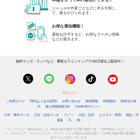
ジャンルや作家ごとなどに本を分類し
て、鍵もかけられます。
お得な通知機能！
通知を許可すると、お得なクーポン情報
などが届きます。
無料マンガ・ラノベなど、豊富なラインナップで188万冊以上配信中！
ログイン
ご利用ガイド
FAQ(よくある質問)
お問い合わせ
採用情報
利用規約
特商法の表
示
個人情報保護方針
cookie等ポリシー
少年・青年マンガ
少女・女性マンガ
ラノベ
小説・文芸
ビジネス・実用
雑誌・写
真集
TL
BL
ブックライブ（BookLive!）は、BookLiveが運営する電子書店です。TOPPANホールディング
ス、カルチュア・コンビニエンス・クラブ、テレビ朝日の出資を受け、日本最大級の電子書籍配
信サービスを行っています。