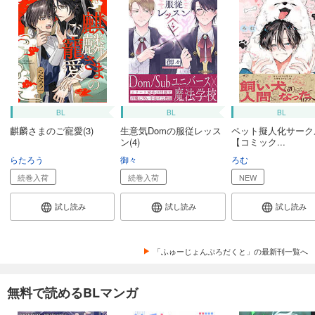
BL
BL
BL
麒麟さまのご寵愛(3)
生意気Domの服従レッス
ペット擬人化サーク
ン(4)
【コミック...
らたろう
御々
ろむ
続巻入荷
続巻入荷
NEW
試し読み
試し読み
試し読み
「ふゅーじょんぷろだくと」の最新刊一覧へ
無料で読めるBLマンガ