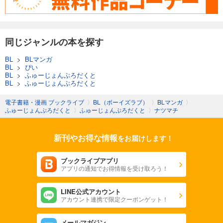
同じジャンルの本を探す
BL
>
BLマンガ
BL
>
ぴい
BL
>
ふゅーじょんぷろだくと
BL
>
ふゅーじょんぷろだくと
電子書籍・漫画 ブックライブ
〉
BL（ボーイズラブ）
〉
BLマンガ
〉
ふゅーじょんぷろだくと
〉
ふゅーじょんぷろだくと
〉
ナツマチ
新刊やお得な情報
をお届けします！
ブックライブアプリ
アプリの通知でお得情報を受け取ろう！
LINE公式アカウント
アカウント連携で限定クーポンゲット！
メールマガジン