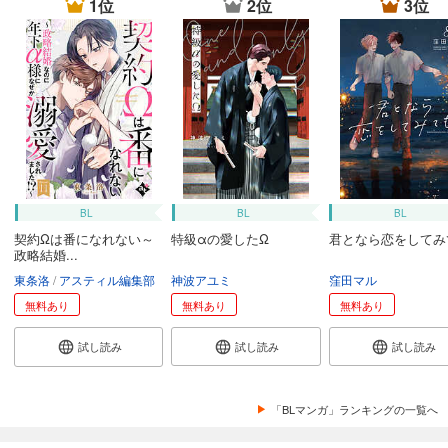
1位
2位
3位
BL
BL
BL
契約Ωは番になれない～
特級αの愛したΩ
君となら恋をしてみ
政略結婚...
東条洛
アスティル編集部
神波アユミ
窪田マル
無料あり
無料あり
無料あり
試し読み
試し読み
試し読み
「BLマンガ」ランキングの一覧へ