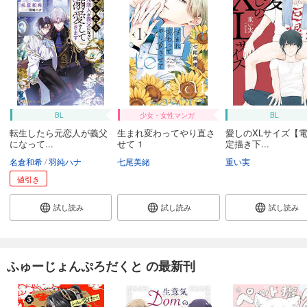
BL
少女・女性マンガ
BL
転生したら元恋人が義父
生まれ変わってやり直さ
愛しのXLサイズ【
になって...
せて 1
定描き下...
名倉和希
羽純ハナ
七尾美緒
重い実
値引き
試し読み
試し読み
試し読み
ふゅーじょんぷろだくと の最新刊