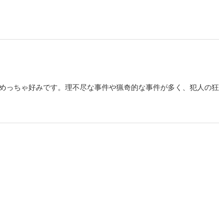
日真映児（あすま・エイジ）と志摩は、この血塗られた復讐劇を止めることができる
ＩＪＩ（１５）
容疑者として上がった人物は元警官・轟省吾(とどろき・しょうご）だった！ 自殺
た轟を追いつめていく明日真映児（あすま・エイジ）と志摩（しま）刑事。しかし
があった……!! 尊敬する先輩であり殺人犯でもある轟を捕まえられるのは志摩だけ
でめっちゃ好みです。理不尽な事件や猟奇的な事件が多く、犯人の
劇に終止符を打つことができるのか？
ＩＪＩ（１６）
“騒霊の館”へようこそ！ 悪霊のしわざ!? 謎の騒霊現象（ポルターガイスト）が、
たちを襲う！ 死に顔にペイントするという奇妙な連続殺人がおきた。エイジがサ
つまれた大きな洋館。その館には、一歩も家の外に出ず、話すのは代わりの人形とい
蘭（あおいけ・らん）がいた。さらに館では、電灯が明滅しだし、人形が動きだす
ジまでが被害者の一人となってしまった！
ＩＪＩ（１７）