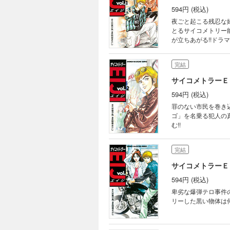
594円 (税込)
夜ごと起こる残忍な
とるサイコメトリー
が立ちあがる!!ドラ
完結
サイコメトラーＥ
594円 (税込)
罪のない市民を巻き
ゴ」を名乗る犯人の
む!!
完結
サイコメトラーＥ
594円 (税込)
卑劣な爆弾テロ事件
リーした黒い物体は何