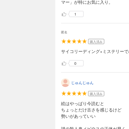
マー」が特にお気に入り。
が……。果たして明
完結
1
サイコメトラーＥ
594円 (税込)
匿名
連続少年射殺事件の
ために復讐鬼と化し
購入済み
には封印された過去
サイコリーディング×ミステリー
は、血塗られた復讐
完結
0
サイコメトラーＥ
594円 (税込)
じゅんじゅん
妖しき死化粧が誘う
（あすま・エイジ）
購入済み
ーしたのは、霧につ
天才少女画家・青池
絵はやっぱり今読むと
こる。そして、エイ
完結
ちょっとだけ古さを感じるけど
勢いがあっていい
サイコメトラーＥ
594円 (税込)
謎の殺人鬼メビウスの正体が早く