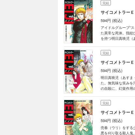
完結
サイコメトラーＥ
594円 (税込)
アイドルグループ“
た異常な死体。指紋
を持つ明日真映児（
完結
サイコメトラーＥ
594円 (税込)
明日真映児（あすま
た。無気味な笑みを
の自殺に、幻覚作用
潜入する。キノコか
か!?
完結
サイコメトラーＥ
594円 (税込)
売春（ウリ）をする少
悪を刈り取る殺人鬼