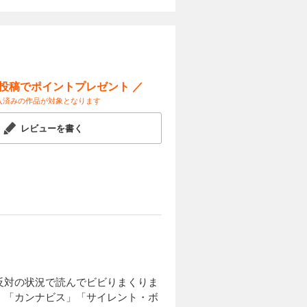
カートに入れる
試し読み
料理の痕跡
され
得た情報を
ー投稿でポイントプレゼント ／
シェフ」の
入済みの作品が対象となります
カートに入れる
レビューを書く
試し読み
日、エイジ
と妹の関係
と葛西裕介
てい
カートに入れる
試し読み
少女と少年
反対の状況で読んでビビりまくりま
ち、事件が
」「カンナビス」「サイレント・ボ
悲しき因縁