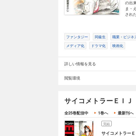
の出
ま・
された
ファンタジー
同級生
職業・ビジネ
メディア化
ドラマ化
映画化
詳しい情報を見る
閲覧環境
サイコメトラーＥＩＪＩ
全25巻配信中
1巻へ
最新刊へ
完結
サイコメトラーＥ