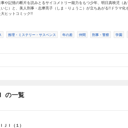
来事や記憶の断片を読みとるサイコメトリー能力をもつ少年、明日真映児（あ
えいじ）と、美人刑事・志摩亮子（しま・りょうこ）が立ちあがる!!ドラマ化
大ヒットコミック!!
ス
推理・ミステリー・サスペンス
年の差
仲間
刑事・警察
学園
 の一覧
ＩＪＩ（１）