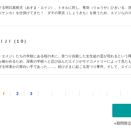
する明日真映児（あすま・エイジ）、トオルに対し、竜弥（りゅうや）ひきいる、池
（ケンカ）を仕掛けてきた！ ダチの章吉（しょうきち）を救うため、エイジらの
ＩＪＩ（１０）
・エイジ）たちの学校にある桜の木に、首つり自殺した女生徒の霊が現れるという
を確かめるため、深夜の学校へと忍び込んだエイジがサイコメトリーによって見た
げる何者かの青白い手であった……。続けざまに起こる首つり事件。そして、エイ
の呪われた桜をめぐる一連の事件の真相は!?
ＩＪＩ（１１）
1
2
3
・
・
・
・
・
・
・
・エイジ）、トオルらが仕切る渋谷に不穏な空気が漂いはじめた。狂犬、安岡（や
戻ってきたのだ！ エイジが安岡の急襲にあい、そこへトオルのセンパイという幾
※期間限