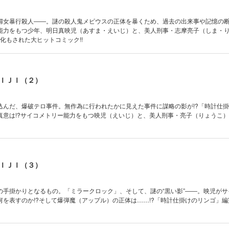
婦女暴行殺人――。謎の殺人鬼メビウスの正体を暴くため、過去の出来事や記憶の
能力をもつ少年、明日真映児（あすま・えいじ）と、美人刑事・志摩亮子（しま・
マ化もされた大ヒットコミック!!
ＩＪＩ（２）
込んだ、爆破テロ事件。無作為に行われたかに見えた事件に謀略の影が!?「時計仕
真意は!?サイコメトリー能力をもつ映児（えいじ）と、美人刑事・亮子（りょうこ
ＩＪＩ（３）
の手掛かりとなるもの。「ミラークロック」、そして、謎の“黒い影”――。映児がサ
を表すのか!?そして爆弾魔（アップル）の正体は……!?「時計仕掛けのリンゴ」編