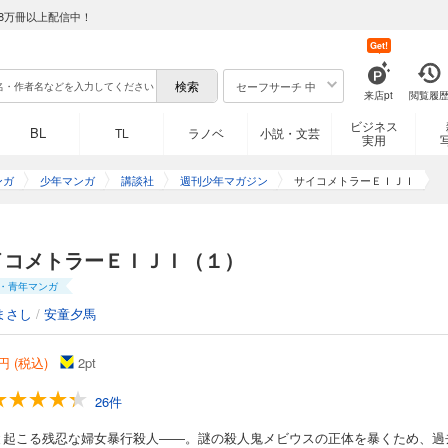
8万冊以上配信中！
Get!
セーフサーチ 中
来店pt
閲覧履
ビジネス
BL
TL
ラノベ
小説・文芸
実用
ンガ
少年マンガ
講談社
週刊少年マガジン
サイコメトラーＥＩＪＩ
イコメトラーＥＩＪＩ（１）
・青年マンガ
まさし
/
安童夕馬
円 (税込)
2
pt
26件
と起こる残忍な婦女暴行殺人――。謎の殺人鬼メビウスの正体を暴くため、過