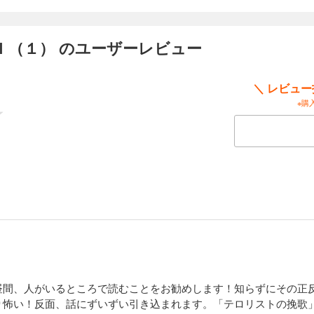
ＩＪＩ（１２）
Ｉ（１） のユーザーレビュー
ばかりを狙った連続殺人事件が発生！ 殺害現場のテーブルには豪華なフルコース
害者は無理やり大量の料理を食べさせられ、最後には犯人に包丁で切り刻まれ、殺
めるうち、複数の容疑者が浮かび上がった。志摩は、エイジのサイコメトリーから
＼ レビュ
みるが、どうしても犯人を特定することができない。異常な凶行をくり返す「殺人
※購
ＩＪＩ（１３）
・エイジ）の妹・恵美（えみ）は、カワイくてモテるのにかなりのブラコン。ある
パされる。恵美の鞄にあった医大生の名刺から不吉なものを感じたエイジは!? 兄
です。また、今までなぜうまくやってこられたのか不思議なほど気質の違うエイジ
）。裕介が襲撃にあい、バンド活動の危機が訪れた。そして二人の信頼関係も壊れ
ＩＪＩ（１４）
に飛び込み自殺し、その事件のしばらく後に、連続少年射殺事件が起こった……。
昼間、人がいるところで読むことをお勧めします！知らずにその正
が明らかになるにつれ、隠れていた真相が、少しずつ見え始めた。捜査を進めるう
り怖い！反面、話にずいずい引き込まれます。「テロリストの挽歌
た志摩の心に、ある容疑者が浮かび上がった。そこには、犯人と自殺した少女との