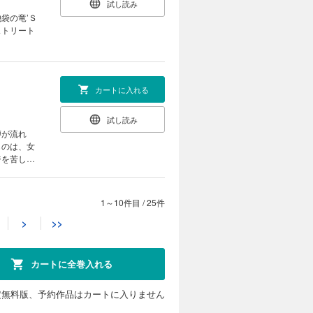
試し読み
袋の竜’Ｓ
ストリート
カートに入れる
試し読み
噂が流れ
ものは、女
ジを苦しめ
1～10件目
/
25件
カートに入れる
>
>>
試し読み
すおか）が
島（いくし
カートに全巻入れる
定無料版、予約作品はカートに入りません