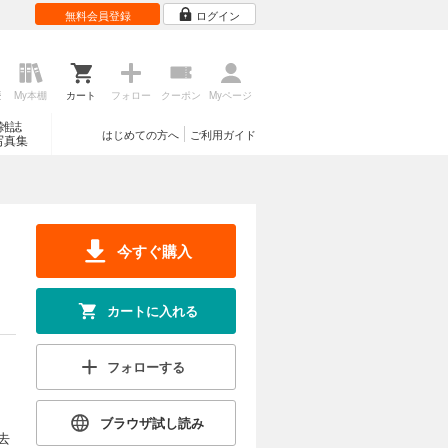
無料会員登録
ログイン
歴
My本棚
カート
フォロー
クーポン
Myページ
雑誌
はじめての方へ
ご利用ガイド
写真集
今すぐ購入
カートに入れる
フォローする
ブラウザ試し読み
去