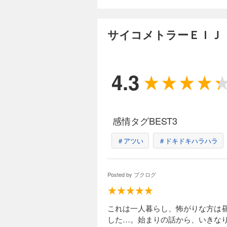
サイコメトラーＥ
594円 (税込)
サイコメトラーＥＩＪ
レストランのコック
が残されていた。被
る……。捜査をすす
もとに心理分析を試
4.3
正体は!?
完結
サイコメトラーＥ
594円 (税込)
感情タグBEST3
明日真映児（あすま
に似た医大生にナン
＃アツい
＃ドキドキハラハラ
は、微妙にラブラブ
（かさい・ゆうすけ
く……!?
完結
Posted by
ブクログ
サイコメトラーＥ
594円 (税込)
ひとりの少女が列車
これは一人暮らし、怖がりな方は
たちの衝撃的な関係
した…。始まりの話から、いきな
プロの犯行と確信し