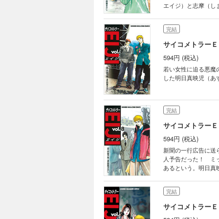
エイジ）と志摩（し
完結
サイコメトラーＥ
594円 (税込)
若い女性に迫る悪魔の
した明日真映児（あ
完結
サイコメトラーＥ
594円 (税込)
新聞の一行広告に送
人予告だった！ ミ
あるという。明日真
メトラー、実相寺碧
完結
サイコメトラーＥ