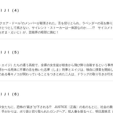
ＩＪＩ（４）
スクエア・ドール”のメンバーが殺害された。舌を切りとられ、ラベンダーの花を飾り
ひとつとして残さない、サイレント・ストーカーは一体誰なのか……!? サイコメ
あすま・えいじ）が、芸能界の暗部に挑む！
ＩＪＩ（５）
・エイジ）たちの通う高校で、全裸の女生徒が校舎から飛び降り自殺するという事
浮かべる死体に不審の念を抱いた志摩（しま）刑事とエイジは、独自に捜査を開始
のある毒キノコが関わっていることをつきとめた二人は、ドラッグの取り引きが行
ら作られるドラッグ「レッドパラソル」を売りさばく謎の人物“ポイズン”とは、一体
ＩＪＩ（６）
女たちに、恐怖の“裁き”が下される!? JUSTICE〈正義〉の名のもとに、社会の
。手がかりは、ポリ袋と切り取られたロングヘア。犯人像を探るべく、明日真映児