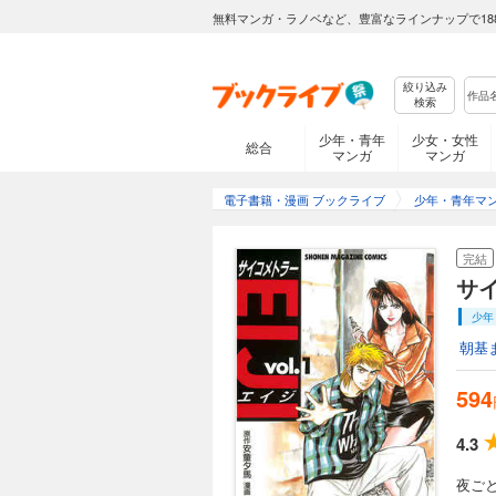
無料マンガ・ラノベなど、豊富なラインナップで18
絞り込み
検索
少年・青年
少女・女性
総合
マンガ
マンガ
電子書籍・漫画 ブックライブ
少年・青年マ
完結
サ
少年
朝基
594
4.3
夜ご