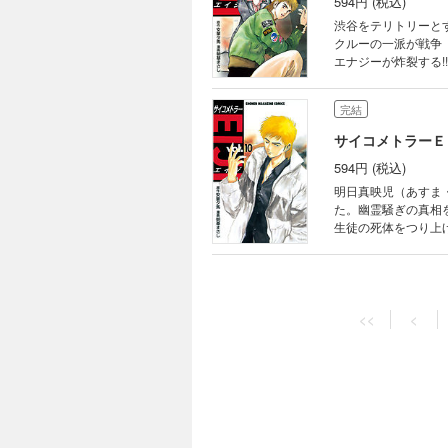
594円 (税込)
渋谷をテリトリーと
クルーの一派が戦争
エナジーが炸裂する!!
完結
サイコメトラーＥ
594円 (税込)
明日真映児（あすま
た。幽霊騒ぎの真相
生徒の死体をつり上
る「手」の悪夢。こ
完結
サイコメトラーＥ
<<
<
594円 (税込)
明日真映児（あすま
街の秩序を壊そうと
ま）が現れて……!?
完結