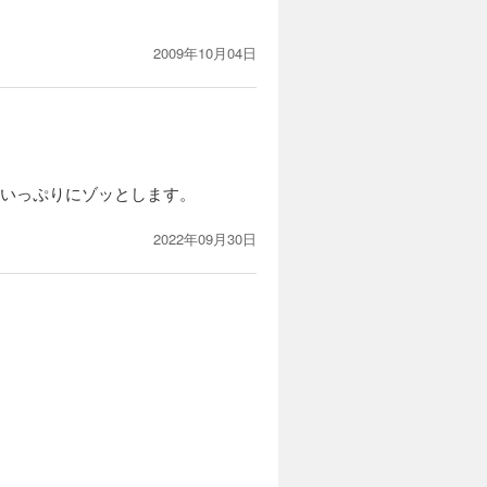
のか!?
2009年10月04日
カートに入れる
試し読み
した孫娘の
、志摩と轟
！ 彼女
狂いっぷりにゾッとします。
2022年09月30日
カートに入れる
試し読み
明日真映児
イコメトリ
う17歳の
怪現象が起
カートに入れる
試し読み