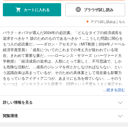
カートに入れる
ブラウザ試し読み
アプリ試し読みはこちら
バラク・オバマが選んだ2024年の必読書。「どんなタイプの経済成長を
追求すべきか？ 誰のためのものであるべきか？…こうした問題に関心を
もつ人の必読書だ」――ダロン・アセモグル（MIT教授｜2024年ノーベル
経済学賞受賞）「成長についてのこれまでの考え方が疑われている現
在、きわめて重要な書だ」――ローレンス・サマーズ（ハーヴァード大
学教授）「経済成長の追求は、人類にとって新しく、不可思議で、しか
も危険な活動だ。…成長のジレンマを何とかしなければならない、とい
う認識自体は高まっているが、そのための具体案として現在最も影響力
をもっているアイディア二つが、あまりにも当を得ていない。…そのう
ち一つは、ビジネスライクな提案で、GDPという尺度をうまく修正すれ
ばジレンマを解消できるとしている。だが、これは僕たちが直面してい
...続きを読む
る試練の性質を理解していない。…もう一つは、よりラディカルな提案
で、経済成長を一時停止する、あるいは意図的に後退させることによっ
詳しい情報を見る
てジレンマを解消できるとしているが、ジレンマの片方＝その代償だけ
にフォーカスし、成長の約束を軽視している。…本書では別の対策を示
閲覧環境
した。この別案は、経済成長の要因に関する人類のささやかな理解、つ
まり経済成長のプロセスは、新しいアイディアの発見と、アイディアと