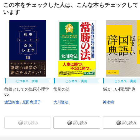
この本をチェックした人は、こんな本もチェックして
います
ビジネス・実用
ビジネス・実用
ビジネス・実用
教養としての臨床心理学
常勝の法
悩ましい国語辞典
85
渡辺弥生
原田恵理子
大川隆法
神永曉
試し読み
試し読み
試し読み