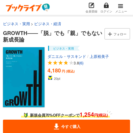
会員登録
ログイン
メニュー
ビジネス・実用
ビジネス・経済
GROWTH――「脱」でも「親」でもない
フォロー
新成長論
ビジネス・実用
ダニエル・サスキンド
/
上原裕美子
3.8
(6)
4,180
円 (税込)
20
pt
1,254
新規会員70%OFFクーポンで
円(税込)
今すぐ購入