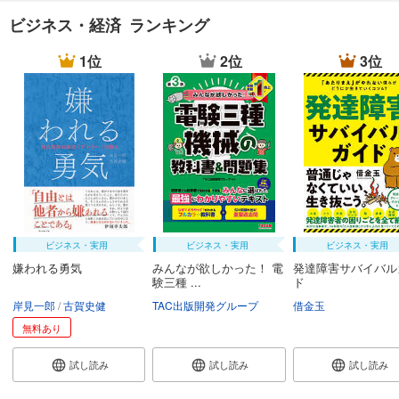
ビジネス・経済 ランキング
1位
2位
3位
ビジネス・実用
ビジネス・実用
ビジネス・実用
嫌われる勇気
みんなが欲しかった！ 電
発達障害サバイバル
験三種 ...
ド
岸見一郎
古賀史健
TAC出版開発グループ
借金玉
無料あり
試し読み
試し読み
試し読み