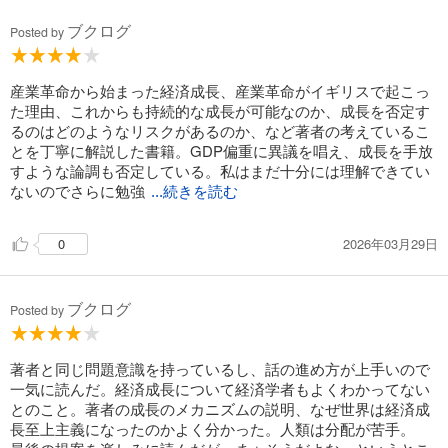
ブクログ
Posted by
産業革命から始まった経済成長、産業革命がイギリスで起こっ
た理由、これからも持続的な成長が可能なのか、成長を否定す
るのはどのようなリスクがあるのか、など著者の考えているこ
とを丁寧に解説した書籍。GDP偏重に異議を唱え、成長を手放
すような論調も否定している。私はまだ十分には理解できてい
ないのでさらに勉強
...続きを読む
2026年03月29日
0
ブクログ
Posted by
著者と同じ問題意識を持っているし、話の進め方が上手いので
一気に読んだ。経済成長について経済学者もよくわかってない
とのこと。著者の成長のメカニズムの説明、なぜ世界は経済成
長至上主義になったのかよく分かった。人類は分配が苦手。