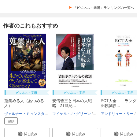
「ビジネス・経済」ランキングの一覧へ
作者のこれもおすすめ
ビジネス・実用
ビジネス・実用
ビジネス・実用
蒐集める人（あつめる
安倍晋三と日本の大戦
RCT大全――ランダ
人）
略 21世紀...
比較試験...
ヴェルナー・ミュンスターベルガー
マイケル・J・グリーン
上原裕美子
大光明宜孝
上原裕美子
アンドリュー・リー
沼恵子
完結
試し読み
試し読み
試し読み