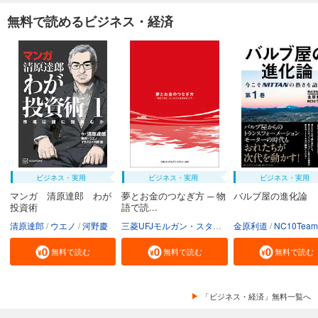
無料で読めるビジネス・経済
ビジネス・実用
ビジネス・実用
ビジネス・実用
マンガ 清原達郎 わが
夢とお金のつなぎ方 ─ 物
バルブ屋の進化論
投資術
語で読...
清原達郎
ウエノ
河野慶
三菱UFJモルガン・スタンレー証券株式会社
金原利道
NC10Team
無料で読む
無料で読む
無料で読む
「ビジネス・経済」無料一覧へ