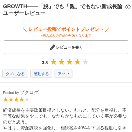
いう特異な資産を経済的に使うことによって、促進される、という理解
GROWTH――「脱」でも「親」でもない新成長論 の
に根差している」（おわりに）未来を根っこから考える中庸の道。
ユーザーレビュー
＼ レビュー投稿でポイントプレゼント ／
※購入済みの作品が対象となります
レビューを書く
3.8
タメになる
感動する
アツい
ブクログ
Posted by
経済成長を主要政策目標としない。もっと、配分を重視し、不
平等な結果を少しでも、なだらかなものにしていく事が必要な
のだと思う。
やはり、資産課税を強化し、相続税を40%を下回る程度に引き