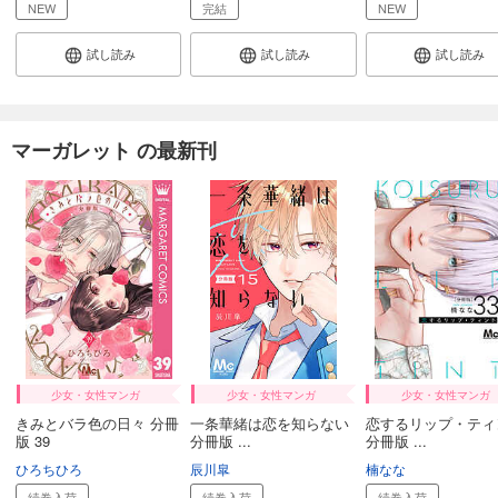
NEW
完結
NEW
試し読み
試し読み
試し読み
マーガレット の最新刊
少女・女性マンガ
少女・女性マンガ
少女・女性マンガ
きみとバラ色の日々 分冊
一条華緒は恋を知らない
恋するリップ・ティ
版 39
分冊版 ...
分冊版 ...
ひろちひろ
辰川皐
楠なな
続巻入荷
続巻入荷
続巻入荷