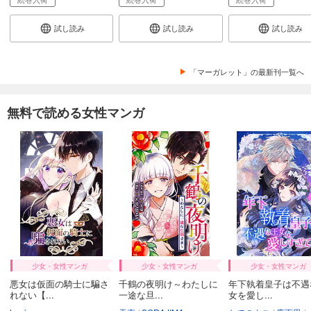
試し読み
試し読み
試し読み
「マーガレット」の最新刊一覧へ
無料で読める女性マンガ
少女・女性マンガ
少女・女性マンガ
少女・女性マンガ
悪女は仮面の騎士に騙さ
千鶴の夜明け～わたしに
年下執着皇子は不遇
れない【...
一途な旦...
女を愛し...