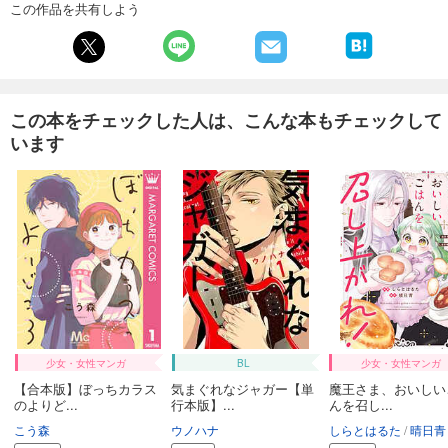
この作品を共有しよう
この本をチェックした人は、こんな本もチェックして
います
少女・女性マンガ
BL
少女・女性マンガ
【合本版】ぼっちカラス
気まぐれなジャガー【単
魔王さま、おいしい
のよりど...
行本版】...
んを召し...
こう森
ウノハナ
しらとはるた
晴日青