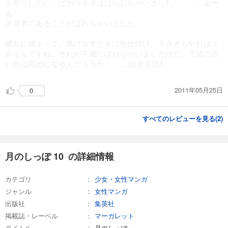
を装ったのに、ばかうさぎはばらしちゃいました・・・、あー
あ。
伊賀者であることがばれちゃいました。
蘭丸に捕まって、逃げ出すときに色仕掛け。うさぎもやればで
きるんですね。それが半蔵にばれちゃいましたけど、半蔵の言
い方は慰めになるんだろうか・・
...続きを読む
2011年05月25日
0
すべてのレビューを見る(
2
)
月のしっぽ 10 の詳細情報
カテゴリ
少女・女性マンガ
ジャンル
女性マンガ
出版社
集英社
掲載誌・レーベル
マーガレット
タイトル
月のしっぽ