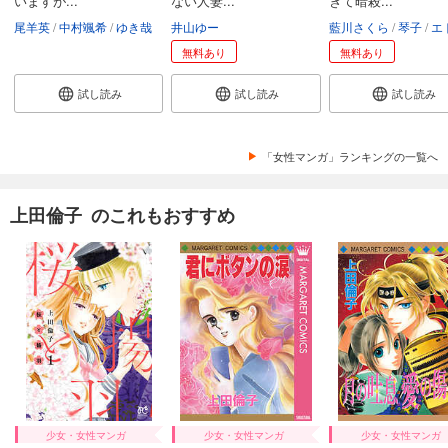
いますが...
ない人妻...
ぎて暗殺...
尾羊英
中村颯希
ゆき哉
井山ゆー
藍川さくら
琴子
エトワール
無料あり
無料あり
試し読み
試し読み
試し読み
「女性マンガ」ランキングの一覧へ
上田倫子 のこれもおすすめ
少女・女性マンガ
少女・女性マンガ
少女・女性マンガ