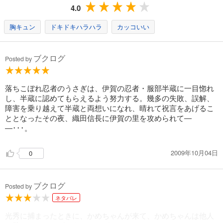
4.0
試し読み
あらすじを表示する
胸キュン
ドキドキハラハラ
カッコいい
月のしっぽ 14
543
ブクログ
円 (税込)
Posted by
カート
完結
試し読み
落ちこぼれ忍者のうさぎは、伊賀の忍者・服部半蔵に一目惚れ
あらすじを表示する
し、半蔵に認めてもらえるよう努力する。幾多の失敗、誤解、
障害を乗り越えて半蔵と両想いになれ、晴れて祝言をあげるこ
月のしっぽ 15
ととなったその夜、織田信長に伊賀の里を攻められて―
―･･･。
543
円 (税込)
カート
完結
2009年10月04日
0
試し読み
あらすじを表示する
ブクログ
Posted by
ネタバレ
光秀に捕まったときに、かめちゃんが来て、かめちゃんは他人