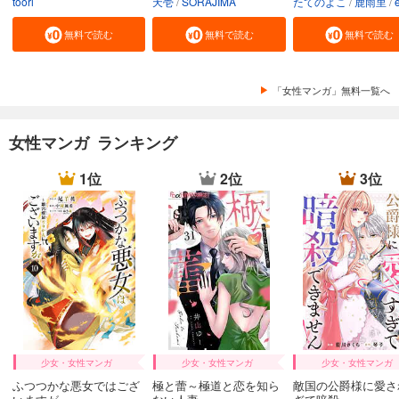
toori
天壱
SORAJIMA
たてのよこ
鹿雨里
en-d
無料で読む
無料で読む
無料で読む
「女性マンガ」無料一覧へ
女性マンガ ランキング
1位
2位
3位
少女・女性マンガ
少女・女性マンガ
少女・女性マンガ
ふつつかな悪女ではござ
極と蕾～極道と恋を知ら
敵国の公爵様に愛さ