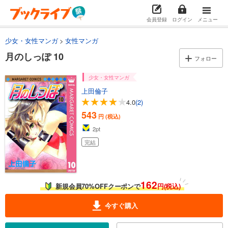
会員登録
ログイン
メニュー
少女・女性マンガ
女性マンガ
月のしっぽ 10
フォロー
少女・女性マンガ
上田倫子
4.0
(2)
543
円 (税込)
2
pt
完結
162
新規会員70%OFFクーポンで
円(税込)
今すぐ購入