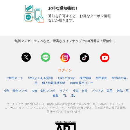
お得な通知機能！
通知を許可すると、お得なクーポン情報
などが届きます。
無料マンガ・ラノベなど、豊富なラインナップで188万冊以上配信中！
ログイン
ご利用ガイド
FAQ(よくある質問)
お問い合わせ
採用情報
利用規約
特商法の表
示
個人情報保護方針
cookie等ポリシー
少年・青年マンガ
少女・女性マンガ
ラノベ
小説・文芸
ビジネス・実用
雑誌・写
真集
TL
BL
ブックライブ（BookLive!）は、BookLiveが運営する電子書店です。TOPPANホールディング
ス、カルチュア・コンビニエンス・クラブ、テレビ朝日の出資を受け、日本最大級の電子書籍配
信サービスを行っています。