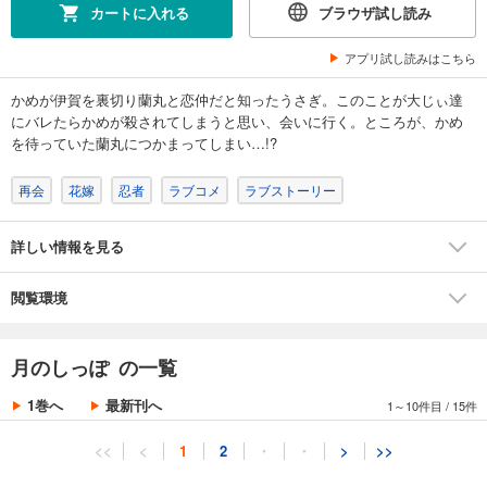
カートに入れる
ブラウザ試し読み
アプリ試し読みはこちら
かめが伊賀を裏切り蘭丸と恋仲だと知ったうさぎ。このことが大じぃ達
にバレたらかめが殺されてしまうと思い、会いに行く。ところが、かめ
を待っていた蘭丸につかまってしまい…!?
再会
花嫁
忍者
ラブコメ
ラブストーリー
詳しい情報を見る
閲覧環境
月のしっぽ の一覧
1巻へ
最新刊へ
1～10件目
/
15件
<<
<
1
2
・
・
>
>>