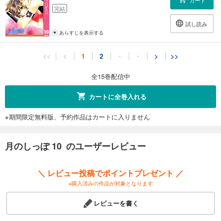
完結
試し読み
あらすじを表示する
月のしっぽ 11
<<
<
1
2
・
・
>
>>
543
円 (税込)
カート
全15巻配信中
完結
試し読み
カートに全巻入れる
あらすじを表示する
※期間限定無料版、予約作品はカートに入りません
月のしっぽ 12
543
円 (税込)
カート
月のしっぽ 10 のユーザーレビュー
完結
試し読み
＼ レビュー投稿でポイントプレゼント ／
あらすじを表示する
※購入済みの作品が対象となります
月のしっぽ 13
レビューを書く
543
円 (税込)
カート
完結