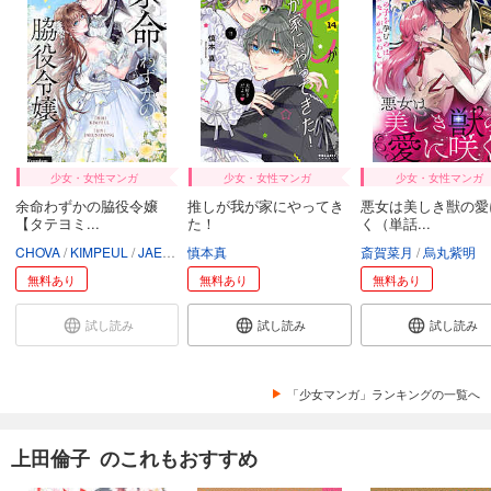
少女・女性マンガ
少女・女性マンガ
少女・女性マンガ
余命わずかの脇役令嬢
推しが我が家にやってき
悪女は美しき獣の愛
【タテヨミ...
た！
く（単話...
CHOVA
KIMPEUL
JAEUNHYANG
慎本真
斎賀菜月
烏丸紫明
無料あり
無料あり
無料あり
試し読み
試し読み
試し読み
「少女マンガ」ランキングの一覧へ
上田倫子 のこれもおすすめ