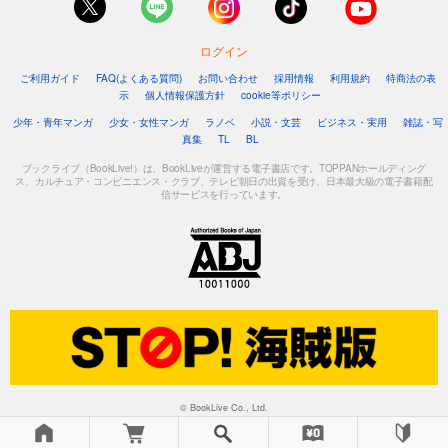
ログイン
ご利用ガイド
FAQ(よくある質問)
お問い合わせ
採用情報
利用規約
特商法の表
示
個人情報保護方針
cookie等ポリシー
少年・青年マンガ
少女・女性マンガ
ラノベ
小説・文芸
ビジネス・実用
雑誌・写
真集
TL
BL
ブックライブ（BookLive!）は、BookLiveが運営する電子書店です。TOPPANホールディング
ス、カルチュア・コンビニエンス・クラブ、テレビ朝日の出資を受け、日本最大級の電子書籍配
信サービスを行っています。
© BookLive Co., Ltd.