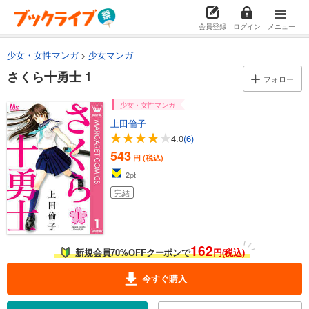
会員登録
ログイン
メニュー
少女・女性マンガ
少女マンガ
さくら十勇士 1
フォロー
少女・女性マンガ
上田倫子
4.0
(6)
543
円 (税込)
2
pt
完結
162
新規会員70%OFFクーポンで
円(税込)
今すぐ購入