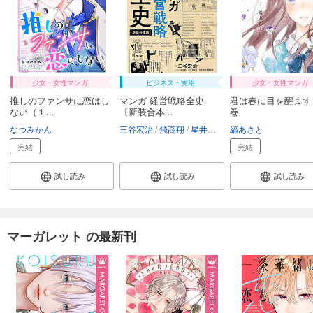
少女・女性マンガ
ビジネス・実用
少女・女性マンガ
推しのファンサに恋はし
マンガ 経営戦略全史
君は春に目を醒ます
ない（１...
〔新装合本...
巻
なつみかん
三谷宏治
飛高翔
星井博文
縞あさと
完結
完結
試し読み
試し読み
試し読み
マーガレット の最新刊