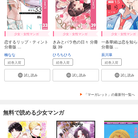
少女・女性マンガ
少女・女性マンガ
少女・女性マンガ
恋するリップ・ティント
きみとバラ色の日々 分冊
一条華緒は恋を知ら
分冊版 ...
版 39
分冊版 ...
楠なな
ひろちひろ
辰川皐
続巻入荷
続巻入荷
続巻入荷
試し読み
試し読み
試し読み
「マーガレット」の最新刊一覧へ
無料で読める少女マンガ