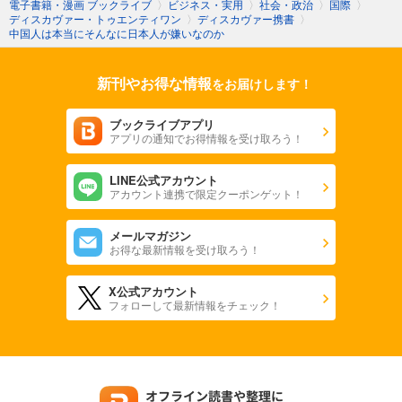
電子書籍・漫画 ブックライブ
〉
ビジネス・実用
〉
社会・政治
〉
国際
〉
ディスカヴァー・トゥエンティワン
〉
ディスカヴァー携書
〉
中国人は本当にそんなに日本人が嫌いなのか
新刊やお得な情報
をお届けします！
ブックライブアプリ
アプリの通知でお得情報を受け取ろう！
LINE公式アカウント
アカウント連携で限定クーポンゲット！
メールマガジン
お得な最新情報を受け取ろう！
X公式アカウント
フォローして最新情報をチェック！