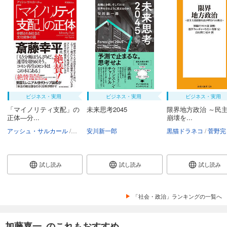
ビジネス・実用
ビジネス・実用
ビジネス・実用
「マイノリティ支配」の
未来思考2045
限界地方政治 ～民
正体―分...
崩壊を...
アッシュ・サルカール
町田敦夫
安川新一郎
黒猫ドラネコ
菅野完
試し読み
試し読み
試し読み
「社会・政治」ランキングの一覧へ
加藤嘉一 のこれもおすすめ