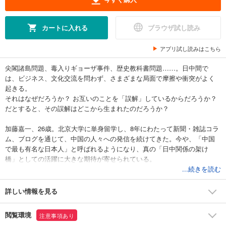
カートに入れる
ブラウザ試し読み
アプリ試し読みはこちら
尖閣諸島問題、毒入りギョーザ事件、歴史教科書問題……。日中間で
は、ビジネス、文化交流を問わず、さまざまな局面で摩擦や衝突がよく
起きる。
それはなぜだろうか？ お互いのことを「誤解」しているからだろうか？
だとすると、その誤解はどこから生まれたのだろうか？
加藤嘉一、26歳。北京大学に単身留学し、8年にわたって新聞・雑誌コラ
ム、ブログを通じて、中国の人々への発信を続けてきた。今や、「中国
で最も有名な日本人」と呼ばれるようになり、真の「日中関係の架け
橋」としての活躍に大きな期待が寄せられている。
...続きを読む
そんな彼が、自分の目で見て感じた中国の「今」とは、いったいどんな
ものだったのか？ 中国の若者たちの現実、不安、そして日本観とは？
詳しい情報を見る
本書は、中国で出版され、若者を中心に大きな話題を呼んだ彼の代表作
に大幅な加筆修正を施し、日本語版として刊行するものである。
閲覧環境
注意事項あり