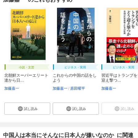
小説・文芸
ビジネス・実用
ビジネス・実用
北朝鮮スーパーエリート
これからの中国の話をし
習近平はトランプを
達から日...
よう
迎え撃つ...
加藤嘉一
加藤嘉一
原田曜平
加藤嘉一
試し読み
試し読み
試し読み
中国人は本当にそんなに日本人が嫌いなのか に関連