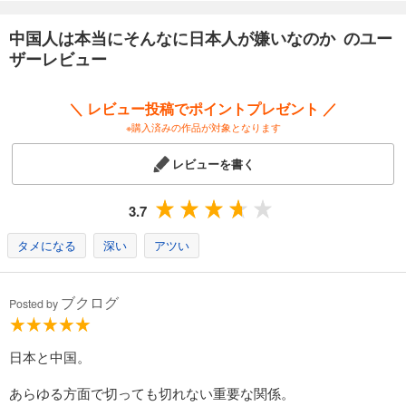
日本凱旋デビュー作となる本書は、切れ味鋭い、洞察力にあふれた日中
社会比較エッセイであるのと同時に、「結局、中国人は、心の中では何
中国人は本当にそんなに日本人が嫌いなのか のユー
を考えているのか？」を知りたい人にとっても、すぐれた示唆に富む書
ザーレビュー
となっている。
＼ レビュー投稿でポイントプレゼント ／
※購入済みの作品が対象となります
レビューを書く
3.7
タメになる
深い
アツい
ブクログ
Posted by
日本と中国。
あらゆる方面で切っても切れない重要な関係。