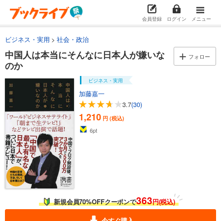
会員登録
ログイン
メニュー
ビジネス・実用
社会・政治
中国人は本当にそんなに日本人が嫌いな
フォロー
のか
ビジネス・実用
加藤嘉一
3.7
(30)
1,210
円 (税込)
6
pt
363
新規会員70%OFFクーポンで
円(税込)
今すぐ購入