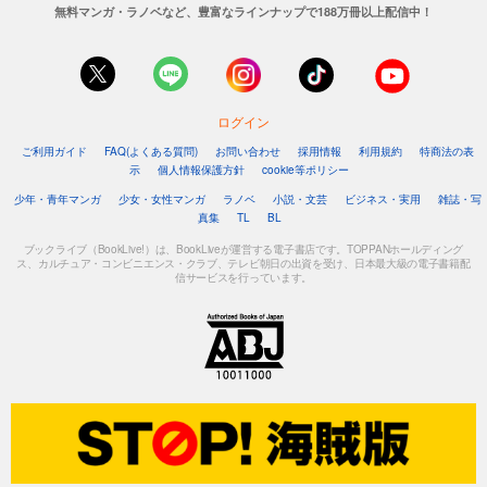
無料マンガ・ラノベなど、豊富なラインナップで188万冊以上配信中！
ログイン
ご利用ガイド
FAQ(よくある質問)
お問い合わせ
採用情報
利用規約
特商法の表
示
個人情報保護方針
cookie等ポリシー
少年・青年マンガ
少女・女性マンガ
ラノベ
小説・文芸
ビジネス・実用
雑誌・写
真集
TL
BL
ブックライブ（BookLive!）は、BookLiveが運営する電子書店です。TOPPANホールディング
ス、カルチュア・コンビニエンス・クラブ、テレビ朝日の出資を受け、日本最大級の電子書籍配
信サービスを行っています。