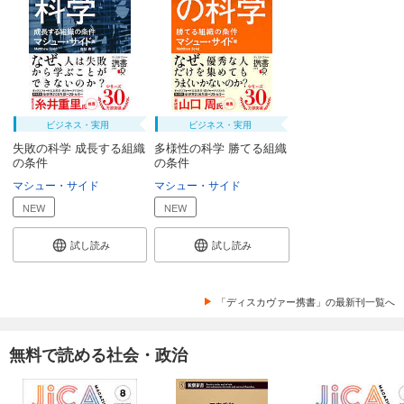
ビジネス・実用
ビジネス・実用
失敗の科学 成長する組織
多様性の科学 勝てる組織
の条件
の条件
マシュー・サイド
マシュー・サイド
NEW
NEW
試し読み
試し読み
「ディスカヴァー携書」の最新刊一覧へ
無料で読める社会・政治