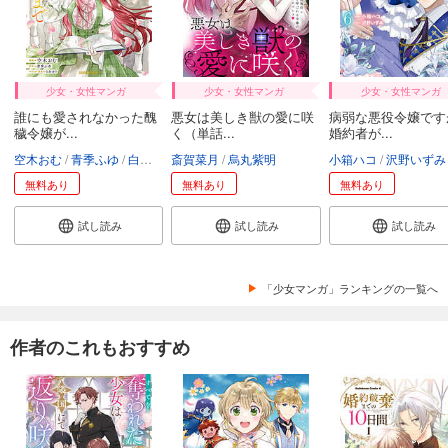
少女・女性マンガ
少女・女性マンガ
少女・女性マンガ
誰にも愛されなかった醜
悪女は美しき獣の愛に咲
病弱な悪役令嬢です
穢令嬢が...
く（単話...
婚約者が...
空木おむ
青季ふゆ
白谷ゆう
斎賀菜月
烏丸紫明
小箱ハコ
沢野いずみ
無料あり
無料あり
無料あり
試し読み
試し読み
試し読み
「少女マンガ」ランキングの一覧へ
作者のこれもおすすめ