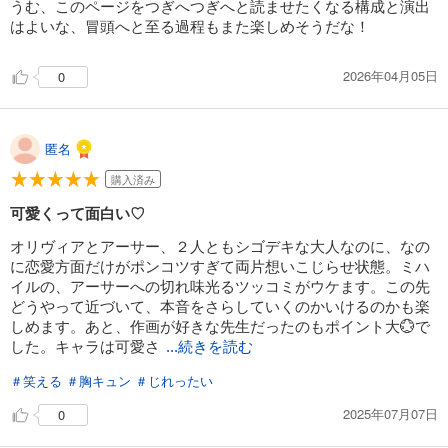
うむ、このページをつぎへつぎへと読ませたくなる構成と演出
はよいな、冒頭へと至る過程もまた楽しめそうだな！
2026年04月05日
0
匿名
購入済み
可愛くって面白い♡
オリヴィアとアーサー、２人ともシゴデキな大人なのに、なの
に恋愛方面だけがポンコツすぎて両片想いこじらせ状態。ミハ
イルの、アーサーへの切れ味光るツッコミがウケます。この先
どうやって近づいて、本音をさらしていくのかいけるのかも楽
しめます。あと、作画が好きな先生だったのもポイント大💮で
した。キャラは可愛さ
...続きを読む
＃笑える
＃胸キュン
＃じれったい
2025年07月07日
0