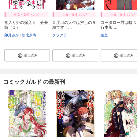
少女・女性マンガ
少女・女性マンガ
少女・女性マンガ
毒入り姫の嫁入り 分冊
２度目の人生は推しの食
コータロー君は嘘つ
版（１）
糧です！...
行本版 ...
卯月みか
朝比奈寿
クラクラ
緒之
試し読み
試し読み
試し読み
コミックガルド の最新刊