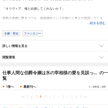
「オリヴィア、俺と結婚してくれないか？」
突然の求婚に驚きつつも、偽装婚約という任務だと考えて快諾してしま
い……!?
...続きを読む
仕事人間で恋愛初心者な二人の擦れ違いドタバタラブコメディ、開幕！
令嬢・聖女
ファンタジー
詳しい情報を見る
閲覧環境
仕事人間な伯爵令嬢は氷の宰相様の愛を見誤っ... の一
覧
1巻へ
最新刊へ
1～3件目
/
3件
<<
<
1
・
・
・
>
>>