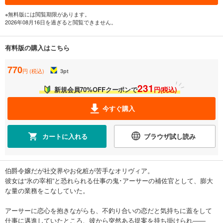
※無料版には閲覧期限があります。
2026年08月16日を過ぎると閲覧できません。
有料版の購入はこちら
770
円 (税込)
3
pt
231
新規会員70%OFFクーポンで
円(税込)
今すぐ購入
カートに入れる
ブラウザ試し読み
伯爵令嬢だが社交界やお化粧が苦手なオリヴィア。
彼女は“氷の宰相”と恐れられる仕事の鬼･アーサーの補佐官として、膨大
な量の業務をこなしていた。
アーサーに恋心を抱きながらも、不釣り合いの恋だと気持ちに蓋をして
仕事に邁進していたところ、彼から突然ある提案を持ち掛けられ――