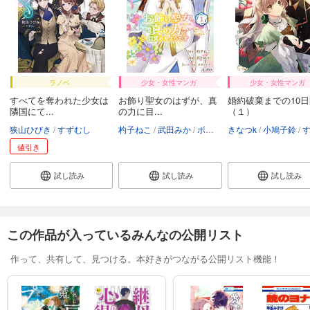
ラノベ
少女・女性マンガ
少女・女性マンガ
すべてを奪われた少女は
お飾り聖女のはずが、真
婚約破棄までの10
隣国にて...
の力に目...
（１）
狭山ひびき
すずむし
杓子ねこ
武田みか
ボダックス
きなつk
小鳩子鈴
す
値引き
試し読み
試し読み
試し読み
この作品が入っているみんなの公開リスト
作って、共有して、見つける。本好きがつながる公開リスト機能！