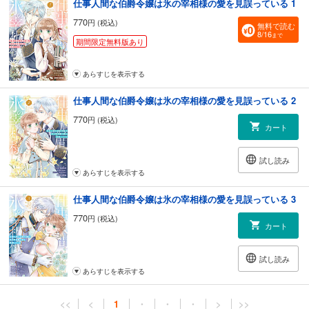
仕事人間な伯爵令嬢は氷の宰相様の愛を見誤っている 1
770
円 (税込)
無料で読む
8/16
まで
期間限定無料版あり
あらすじを表示する
仕事人間な伯爵令嬢は氷の宰相様の愛を見誤っている 2
770
円 (税込)
カート
試し読み
あらすじを表示する
仕事人間な伯爵令嬢は氷の宰相様の愛を見誤っている 3
770
円 (税込)
カート
試し読み
あらすじを表示する
<<
<
1
・
・
・
>
>>