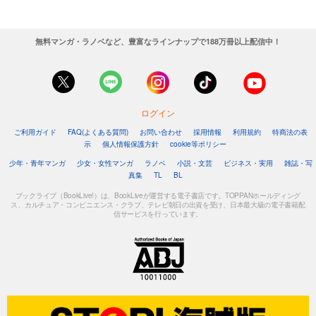
無料マンガ・ラノベなど、豊富なラインナップで188万冊以上配信中！
ログイン
ご利用ガイド
FAQ(よくある質問)
お問い合わせ
採用情報
利用規約
特商法の表
示
個人情報保護方針
cookie等ポリシー
少年・青年マンガ
少女・女性マンガ
ラノベ
小説・文芸
ビジネス・実用
雑誌・写
真集
TL
BL
ブックライブ（BookLive!）は、BookLiveが運営する電子書店です。TOPPANホールディング
ス、カルチュア・コンビニエンス・クラブ、テレビ朝日の出資を受け、日本最大級の電子書籍配
信サービスを行っています。