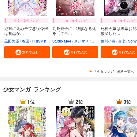
少女・女性マンガ
少女・女性マンガ
少女・女性マンガ
絶対に死ぬモブ悪役令嬢
九条愛子に、凄惨なる死
死神令嬢は黒幕お兄
は初恋が...
を【タテ...
救済した...
黒田美優
谷原
PRISMstudio
Studio Mee
Sony Music Entertainment（Japan） Inc.
さいマサ
送料込
佐川小巻
真森人互
嘉七
Sony Music Entertainment（Japan） In
無料で読む
無料で読む
無料で読む
「少女マンガ」無料一覧へ
少女マンガ ランキング
1位
2位
3位