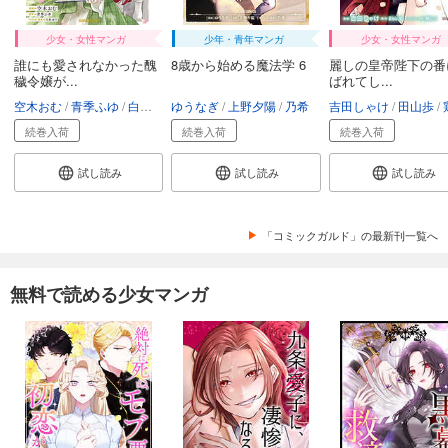
少女・女性マンガ
少年・青年マンガ
少女・女性マンガ
誰にも愛されなかった醜
8歳から始める魔法学 6
麗しの皇帝陛下の番
穢令嬢が...
ばれてし...
空木おむ
青季ふゆ
白谷ゆう
ゆうなぎ
上野夕陽
乃希
吉田しゃけ
田山歩
鶏
続巻入荷
続巻入荷
続巻入荷
試し読み
試し読み
試し読み
「コミックガルド」の最新刊一覧へ
無料で読める少女マンガ