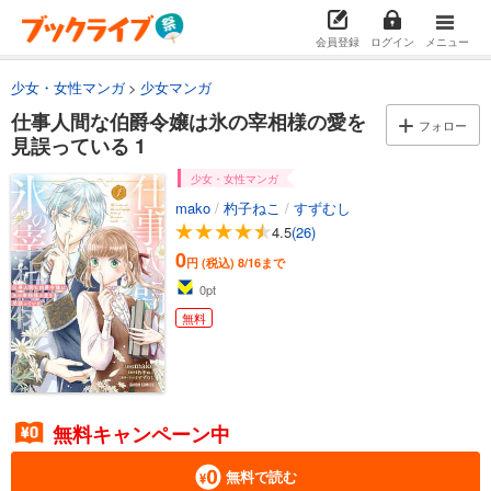
会員登録
ログイン
メニュー
少女・女性マンガ
少女マンガ
仕事人間な伯爵令嬢は氷の宰相様の愛を
フォロー
見誤っている 1
少女・女性マンガ
mako
/
杓子ねこ
/
すずむし
4.5
(26)
0
円 (税込)
8/16まで
0
pt
無料
無料キャンペーン中
無料で読む