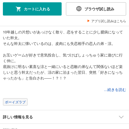
カートに入れる
ブラウザ試し読み
アプリ試し読みはこちら
10年越しの片想いがあっけなく散り、恋をすることに少し臆病になって
いた幹太。
そんな幹太に懐いているのは、皮肉にも失恋相手の恋人の弟・涼。
お互いゲームが好きで意気投合し、気づけばしょっちゅう家に遊びに行
く仲に。
底抜けに明るい素直な涼と一緒にいると恋敵の弟なんて関係ないほど楽
しいと思う幹太だったが、涼の家に泊まった翌日、突然「好きになっち
ゃったかも」と告白され――！？！？
...続きを読む
生意気でまっすぐな年下DK × ちょっぴり恋に臆病な大学生
突然やってきた予測不能な恋の予感☆
ボーイズラブ
何気ない日常で紡がれる涼と幹太の恋を描いた『あまい声は最大ボリュ
詳しい情報を見る
ームで』スピンオフ！
上下巻同時発売！！