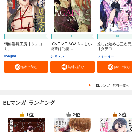
BL
BL
BL
朝鮮淫具工房【タテヨ
LOVE ME AGAIN～甘い
推しと始める三次元
ミ】
復讐は記憶...
【タテヨ...
songmi
チタメン
フォーイー
無料で読む
無料で読む
無料で読む
「BLマンガ」無料一覧へ
BLマンガ ランキング
1位
2位
3位