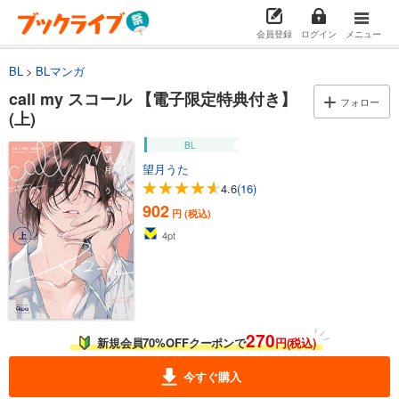
会員登録
ログイン
メニュー
BL
BLマンガ
call my スコール 【電子限定特典付き】
フォロー
(上)
BL
望月うた
4.6
(16)
902
円 (税込)
4
pt
270
新規会員70%OFFクーポンで
円(税込)
今すぐ購入