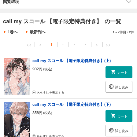
★単行本カバー下画像収録★
閲覧環境
電子限定で描き下ろしの漫画2ページが収録されています。
call my スコール 【電子限定特典付き】 の一覧
1巻へ
最新刊へ
1～2件目
/
2件
<<
<
1
・
・
・
>
>>
call my スコール 【電子限定特典付き】(上)
902
円 (税込)
カート
試し読み
あらすじを表示する
call my スコール 【電子限定特典付き】(下)
858
円 (税込)
カート
試し読み
あらすじを表示する