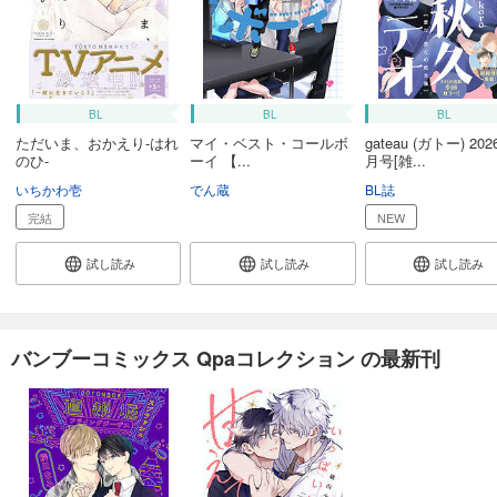
BL
BL
BL
ただいま、おかえり-はれ
マイ・ベスト・コールボ
gateau (ガトー) 20
のひ-
ーイ 【...
月号[雑...
いちかわ壱
でん蔵
BL誌
完結
NEW
試し読み
試し読み
試し読み
バンブーコミックス Qpaコレクション の最新刊