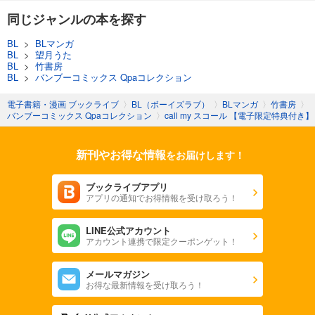
同じジャンルの本を探す
BL
>
BLマンガ
BL
>
望月うた
BL
>
竹書房
BL
>
バンブーコミックス Qpaコレクション
電子書籍・漫画 ブックライブ
〉
BL（ボーイズラブ）
〉
BLマンガ
〉
竹書房
〉
バンブーコミックス Qpaコレクション
〉
call my スコール 【電子限定特典付き】
新刊やお得な情報
をお届けします！
ブックライブアプリ
アプリの通知でお得情報を受け取ろう！
LINE公式アカウント
アカウント連携で限定クーポンゲット！
メールマガジン
お得な最新情報を受け取ろう！