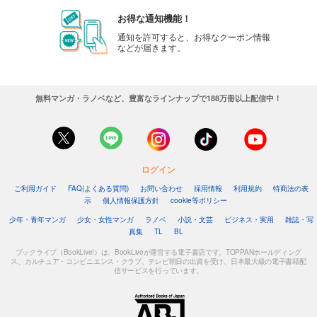
お得な通知機能！
通知を許可すると、お得なクーポン情報
などが届きます。
無料マンガ・ラノベなど、豊富なラインナップで188万冊以上配信中！
ログイン
ご利用ガイド
FAQ(よくある質問)
お問い合わせ
採用情報
利用規約
特商法の表
示
個人情報保護方針
cookie等ポリシー
少年・青年マンガ
少女・女性マンガ
ラノベ
小説・文芸
ビジネス・実用
雑誌・写
真集
TL
BL
ブックライブ（BookLive!）は、BookLiveが運営する電子書店です。TOPPANホールディング
ス、カルチュア・コンビニエンス・クラブ、テレビ朝日の出資を受け、日本最大級の電子書籍配
信サービスを行っています。