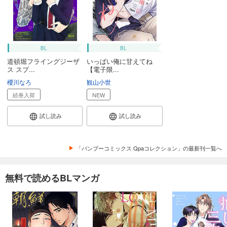
BL
BL
道頓堀フライングジーザ
いっぱい俺に甘えてね
ス スプ...
【電子限...
櫻川なろ
観山小世
続巻入荷
NEW
試し読み
試し読み
「バンブーコミックス Qpaコレクション」の最新刊一覧へ
無料で読めるBLマンガ