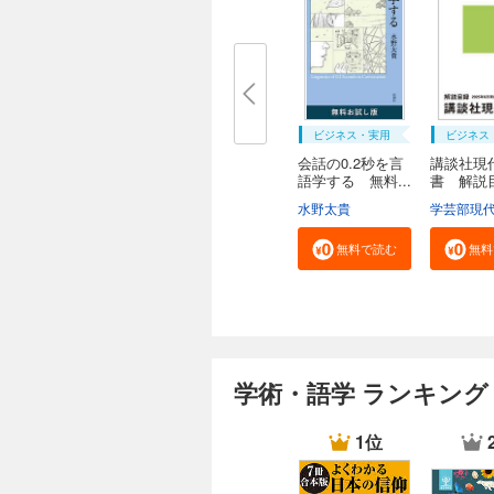
ビジネス・実用
ビジネス
会話の0.2秒を言
講談社現
語学する 無料...
書 解
２０...
水野太貴
無料で読む
無料
学術・語学 ランキング
1位