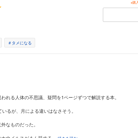
※購
バー画像が異なる場合があります。
＃タメになる
思われる人体の不思議、疑問を1ページずつで解説する本。
っているが、月による違いはなさそう。
意外なものだった。
ロナウイルスがまん延する