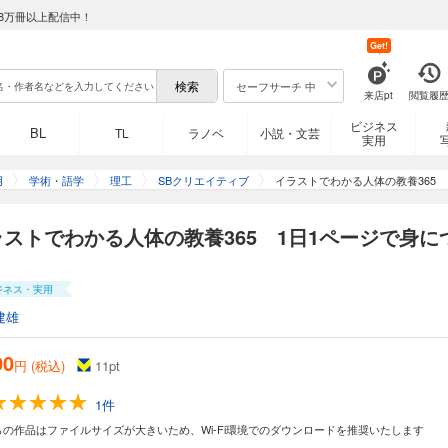
8万冊以上配信中！
Get!
セーフサーチ 中
来店pt
閲覧履
ビジネス
BL
TL
ラノベ
小説・文芸
実用
用
学術・語学
理工
SBクリエイティブ
イラストでわかる人体の教養365 
ラストでわかる人体の教養365 1日1ページで身に
ジネス・実用
建雄
00
円 (税込)
11
pt
1件
らの作品はファイルサイズが大きいため、Wi-Fi環境でのダウンロードを推奨いたします