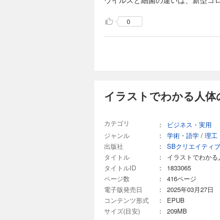
0
イラストでわかる人体の
カテゴリ
：
ビジネス・実用
ジャンル
：
学術・語学
/
理工
出版社
：
SBクリエイティ
タイトル
：
イラストでわかる人
タイトルID
：
1833065
ページ数
：
416ページ
電子版発売日
：
2025年03月27日
コンテンツ形式
：
EPUB
サイズ(目安)
：
209MB