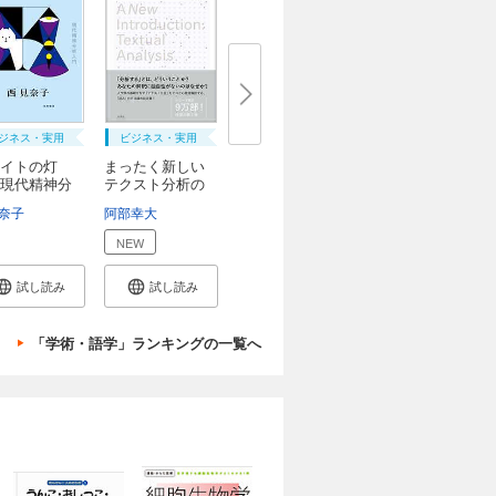
ジネス・実用
ビジネス・実用
ロイトの灯
まったく新しい
現代精神分
テクスト分析の
教...
奈子
阿部幸大
NEW
試し読み
試し読み
「学術・語学」ランキングの一覧へ