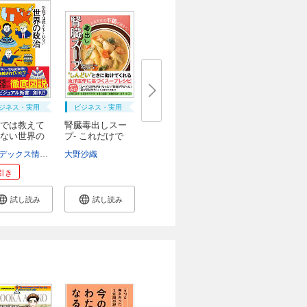
ジネス・実用
ビジネス・実用
では教えて
腎臓毒出しスー
ない世界の
プ- これだけで
不...
コンデックス情報研究所
大野沙織
串田誠一
引き
試し読み
試し読み