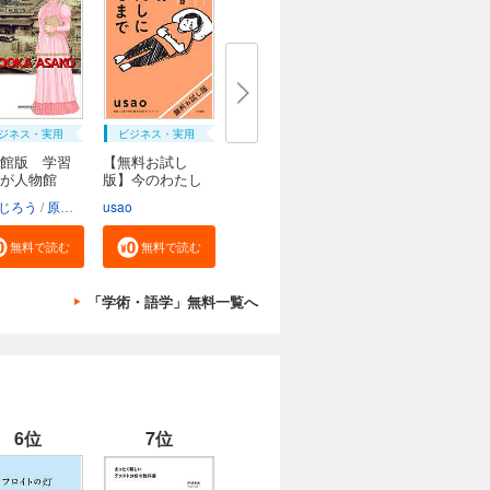
ジネス・実用
ビジネス・実用
館版 学習
【無料お試し
んが人物館
版】今のわたし
にな...
じろう
原口泉
usao
無料で読む
無料で読む
「学術・語学」無料一覧へ
6位
7位