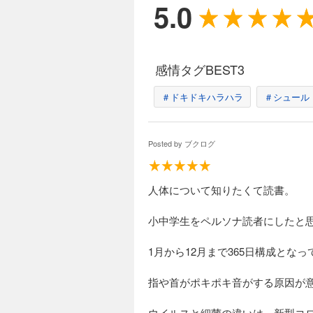
5.0
※カ
感情タグBEST3
＃ドキドキハラハラ
＃シュール
Posted by
ブクログ
人体について知りたくて読書。
小中学生をペルソナ読者にしたと
1月から12月まで365日構成とな
指や首がポキポキ音がする原因が
ウイルスと細菌の違いは、新型コ