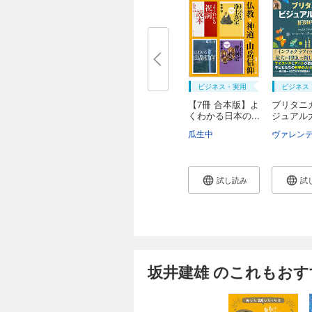
ビジネス・実用
ビジネス
【7冊 合本版】よ
ブリタニ
くわかる日本の...
ジュアル
瓜生中
試し読み
試
坂井建雄 のこれもおす