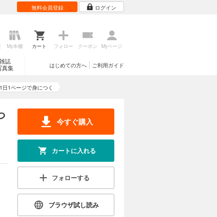
無料会員登録
ログイン
歴
My本棚
カート
フォロー
クーポン
Myページ
雑誌
はじめての方へ
ご利用ガイド
写真集
1日1ページで身につく
つ
今すぐ購入
カートに入れる
フォローする
ブラウザ試し読み