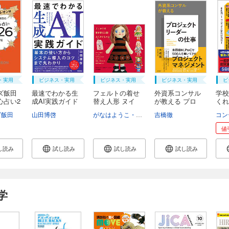
・実用
ビジネス・実用
ビジネス・実用
ビジネス・実用
ビ
ズ飯田
最速でわかる生
フェルトの着せ
外資系コンサル
学校
心占い2
成AI実践ガイド
替え人形 ヌイ
が教える プロ
くれ
ヌ...
ジ...
政...
ズ飯田
山田博啓
がなはようこ・辻岡ピギー：ピポン
吉橋徹
値
し読み
試し読み
試し読み
試し読み
学