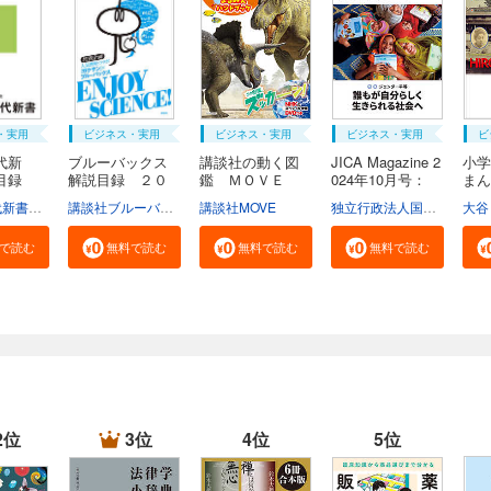
・実用
ビジネス・実用
ビジネス・実用
ビジネス・実用
ビ
代新
ブルーバックス
講談社の動く図
JICA Magazine 2
小学
説目録
解説目録 ２０
鑑 ＭＯＶＥ
024年10月号：
ま
２...
ま...
ジ...
広...
学芸部現代新書編集チーム
講談社ブルーバックス
講談社MOVE
独立行政法人国際協力機構
大谷
で読む
無料で読む
無料で読む
無料で読む
2位
3位
4位
5位