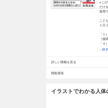
※こ
だけ
使用
こど
１日
「１
（循
「４
化」
...
とい
こど
詳しい情報を見る
「な
閲覧環境
「な
「な
など
イラストでわかる人体の
ちょ
漢字