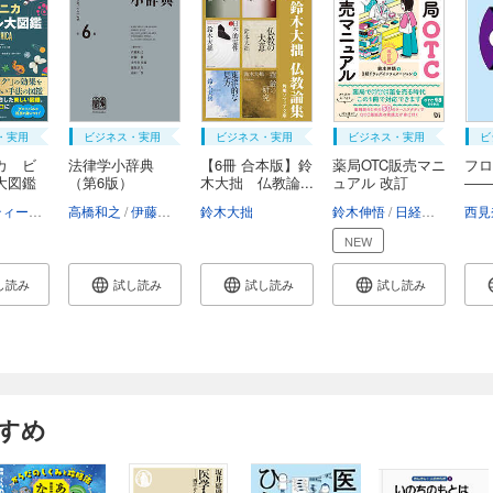
・実用
ビジネス・実用
ビジネス・実用
ビジネス・実用
ビ
カ ビ
法律学小辞典
【6冊 合本版】鈴
薬局OTC販売マニ
フ
大図鑑
（第6版）
木大拙 仏教論...
ュアル 改訂
――
版 ...
析...
ヴァレンティーナ・デフィリーポ
高橋和之
伊藤眞
アンドリュー・ペティ
小早川光郎
鈴木大拙
能見善久
コンラッド・キルティ・ハーパー
山口厚
鈴木伸悟
日経ドラッグインフォメーション
西見
NEW
し読み
試し読み
試し読み
試し読み
すめ