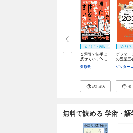
ビジネス・実用
ビジネス
１週間で勝手に
ゲッター
痩せていく体に
の五星三
な...
0...
栗原毅
ゲッター
試し読み
試
無料で読める 学術・語