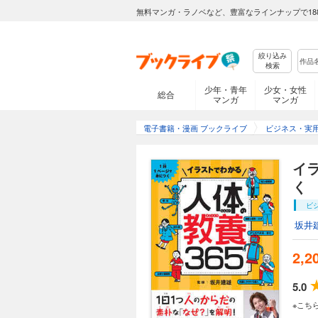
無料マンガ・ラノベなど、豊富なラインナップで18
絞り込み
検索
少年・青年
少女・女性
総合
マンガ
マンガ
電子書籍・漫画 ブックライブ
ビジネス・実
イ
く
ビ
坂井
2,2
5.0
※こち