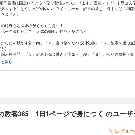
の電子書籍は固定レイアウト型で配信されております。固定レイアウト型は文
を拡大することや、文字列のハイライト、検索、辞書の参照、引用などの機能
できません。
もの好奇心と探求心がぐんぐん育つ！
１ページ読むだけで、人体の知識が自然と身につく！
）からだを動かす骨・肉」「２）食べ物をたべる消化器」「３）酸素を運ぶ血
環系）」
）脳と感覚器」「５）健康を保つ働きと病気・けが」「６）からだの成長・変
「７）医療にかかわる偉人たち」
続きを読む
う７つのジャンルに分けて
もが抱く素朴な人体のギモンにわかりやすく簡潔に答えます！
ぜ、あまいものを食べると虫歯になるの？」
ぜ、眠くなるとあくびが出るの？」
ぜ、悲しくなると、なみだが出るの？」
、大人も意外と答えられないギモンへの答えが満載！
教養365 1日1ページで身につく のユー
っと難しい人体の話もイラスト図解や、クイズなどで楽しく学べます。
には全部ふりがながふってあるので、読むのが苦手な子でも大丈夫！
＼ レビュ