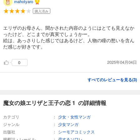
mahotyaro
購入済み
エリザのお母さん、聞かされた内容のようにはとても見えなか
ったけど、どこまでが真実でしょうかー。
絵は、あっさりした感じではあるけど、人物の瞳の愁いを含ん
だ感じが好きです。
2025年04月04日
0
すべてのレビューを見る(
3
)
魔女の娘エリザと王子の恋 1 の詳細情報
カテゴリ
少女・女性マンガ
ジャンル
少女マンガ
出版社
シーモアコミックス
掲載誌・レーベル
恋するソワレ