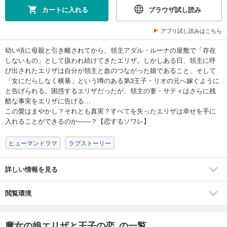
カートに入れる
ブラウザ試し読み
アプリ試し読みはこちら
幼い頃に母親と引き離されてから、領主アダル・ルーナの屋敷で「存在
しないもの」として扱われ続けてきたエリザ。しかしある日、領主に呼
び出されたエリザは自分が領主と血のつながった娘であること、そして
「女にだらしなく横暴」という噂のある第3王子・リオの元へ嫁ぐように
と告げられる。困惑するエリザだったが、領主の妻・サティはさらに残
酷な事実をエリザに告げる…
この愛はまやかし？それとも真実？すべてを失ったエリザは幸せを手に
入れることができるのか――？【恋するソワレ】
ヒューマンドラマ
ラブストーリー
詳しい情報を見る
閲覧環境
魔女の娘エリザと王子の恋 の一覧