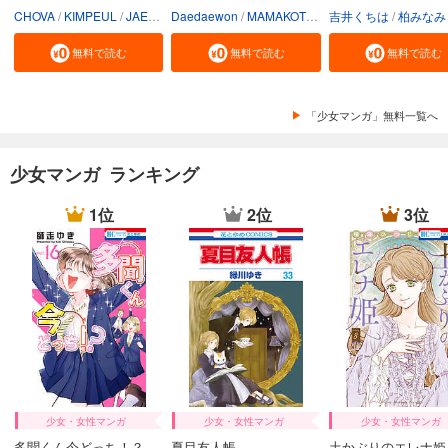
CHOVA
KIMPEUL
JAEUNHYANG
Daedaewon
MAMAKOTO
陽気なおじさん
吉井くちは
柏みなみ
Conte
無料で読む
無料で読む
無料で読む
「少女マンガ」無料一覧へ
少女マンガ ランキング
1位
2位
3位
少女・女性マンガ
少女・女性マンガ
少女・女性マンガ
多聞くん今どっち！？
夏目友人帳
土かぶりのエレナ姫