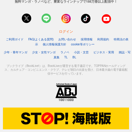
無料マンガ・ラノベなど、豊富なラインナップで188万冊以上配信中！
ログイン
ご利用ガイド
FAQ(よくある質問)
お問い合わせ
採用情報
利用規約
特商法の表
示
個人情報保護方針
cookie等ポリシー
少年・青年マンガ
少女・女性マンガ
ラノベ
小説・文芸
ビジネス・実用
雑誌・写
真集
TL
BL
ブックライブ（BookLive!）は、BookLiveが運営する電子書店です。TOPPANホールディング
ス、カルチュア・コンビニエンス・クラブ、テレビ朝日の出資を受け、日本最大級の電子書籍配
信サービスを行っています。