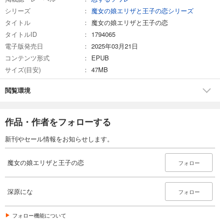
シリーズ
魔女の娘エリザと王子の恋シリーズ
タイトル
魔女の娘エリザと王子の恋
タイトルID
1794065
電子版発売日
2025年03月21日
コンテンツ形式
EPUB
サイズ(目安)
47MB
閲覧環境
作品・作者をフォローする
新刊やセール情報をお知らせします。
魔女の娘エリザと王子の恋
フォロー
深原にな
フォロー
フォロー機能について