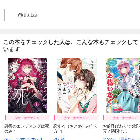
試し読み
この本をチェックした人は、こんな本もチェックして
います
少女・女性マンガ
少女・女性マンガ
少女・女性マンガ
悪役のエンディングは死
恋する（おとめ）の作り
お前呼ばわりで婚約
のみ 1
方: 1
棄？隣国で...
SUOL
Gwon Gyeoeul
万丈梓
タクヘイ
雨宮れん
R