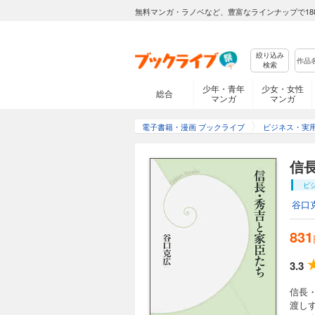
無料マンガ・ラノベなど、豊富なラインナップで18
絞り込み
検索
少年・青年
少女・女性
総合
マンガ
マンガ
電子書籍・漫画 ブックライブ
ビジネス・実
信
ビ
谷口
831
3.3
信長
渡し