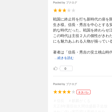
Posted by
ブクログ
戦国に終止符を打ち新時代の扉を
生き様。信長・秀吉を中心とする
的な時代だった。戦国を終わらせ
この時代は主役２人の個性がきわ
にも魅力あふれる人物が揃ってい
著者は「信長・秀吉の安土桃山時
...続きを読む
0
Posted by
ブクログ
ネタバレ
＃信長 ＃麒麟がくる
天正8年重臣佐久間信盛親子追放
それに伴い家臣団は再編された