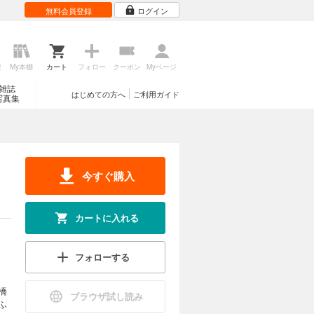
無料会員登録
ログイン
歴
My本棚
カート
フォロー
クーポン
Myページ
雑誌
はじめての方へ
ご利用ガイド
写真集
今すぐ購入
カートに入れる
フォローする
橋
ブラウザ試し読み
ふ