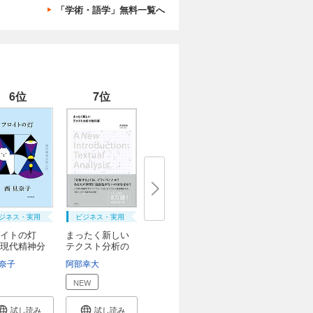
「学術・語学」無料一覧へ
6位
7位
ジネス・実用
ビジネス・実用
ロイトの灯
まったく新しい
現代精神分
テクスト分析の
教...
奈子
阿部幸大
NEW
試し読み
試し読み