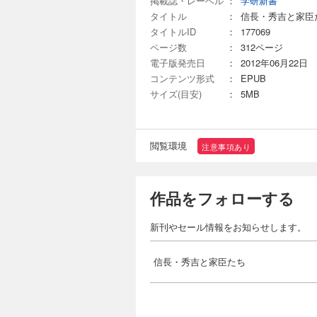
掲載誌・レーベル
：
学研新書
タイトル
：
信長・秀吉と家臣
タイトルID
：
177069
ページ数
：
312ページ
電子版発売日
：
2012年06月22日
コンテンツ形式
：
EPUB
サイズ(目安)
：
5MB
閲覧環境
注意事項あり
作品をフォローする
新刊やセール情報をお知らせします。
信長・秀吉と家臣たち