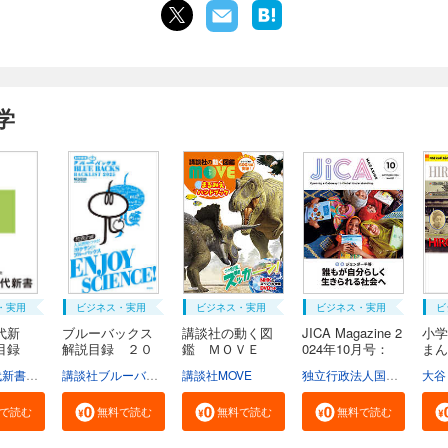
学
・実用
ビジネス・実用
ビジネス・実用
ビジネス・実用
ビ
代新
ブルーバックス
講談社の動く図
JICA Magazine 2
小学
説目録
解説目録 ２０
鑑 ＭＯＶＥ
024年10月号：
ま
２...
ま...
ジ...
広...
学芸部現代新書編集チーム
講談社ブルーバックス
講談社MOVE
独立行政法人国際協力機構
大谷
で読む
無料で読む
無料で読む
無料で読む