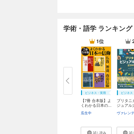
学術・語学 ランキング
1位
ビジネス・実用
ビジネス
【7冊 合本版】よ
ブリタニ
くわかる日本の...
ジュアル
瓜生中
試し読み
試