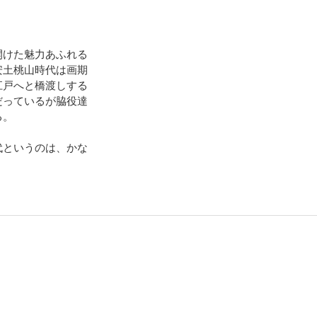
開けた魅力あふれる
安土桃山時代は画期
江戸へと橋渡しする
だっているが脇役達
る。
代というのは、かな