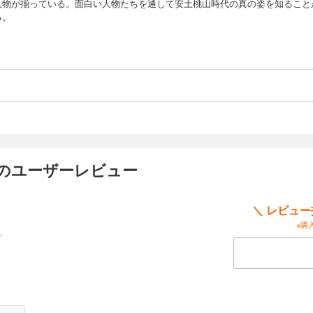
人物が揃っている。面白い人物たちを通して安土桃山時代の真の姿を知ること
る。
 のユーザーレビュー
＼ レビュ
※購