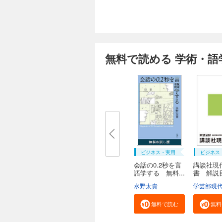
無料で読める 学術・語
ビジネス・実用
ビジネス
会話の0.2秒を言
講談社現
語学する 無料...
書 解
２０...
水野太貴
無料で読む
無料