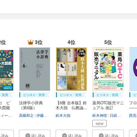
2位
3位
4位
5位
・実用
ビジネス・実用
ビジネス・実用
ビジネス・実用
ビ
カ ビ
法律学小辞典
【6冊 合本版】鈴
薬局OTC販売マニ
フ
大図鑑
（第6版）
木大拙 仏教論...
ュアル 改訂
――
版 ...
析...
ヴァレンティーナ・デフィリーポ
高橋和之
伊藤眞
アンドリュー・ペティ
小早川光郎
鈴木大拙
能見善久
コンラッド・キルティ・ハーパー
山口厚
鈴木伸悟
日経ドラッグインフォメーション
西見
NEW
し読み
試し読み
試し読み
試し読み