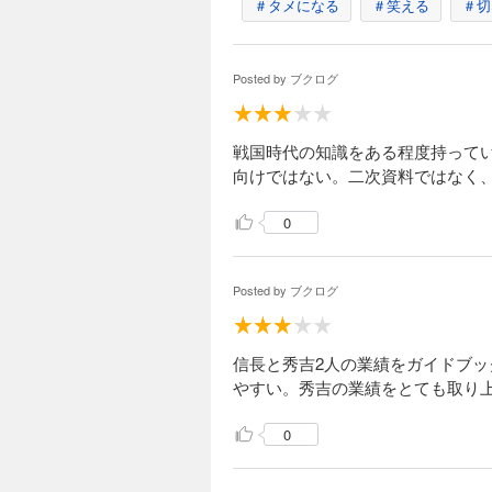
＃タメになる
＃笑える
＃切
Posted by
ブクログ
戦国時代の知識をある程度持って
向けではない。二次資料ではなく
0
Posted by
ブクログ
信長と秀吉2人の業績をガイドブッ
やすい。秀吉の業績をとても取り
0