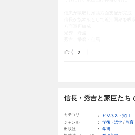
信忠が吸収し尾張方面支配が完成
信長が旗本衆として近江国衆を吸
方面軍再編成
光秀、丹波
秀吉、播磨・但馬
0
信長・秀吉と家臣たち 
カテゴリ
：
ビジネス・実用
ジャンル
：
学術・語学
/
教育
出版社
：
学研