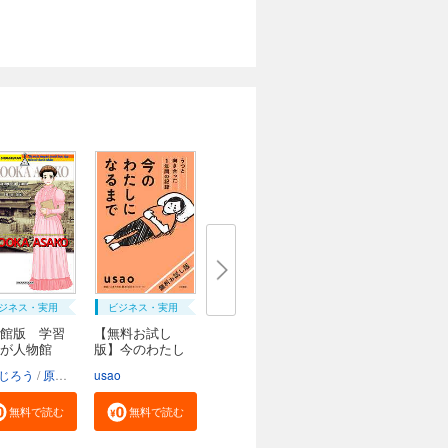
ジネス・実用
ビジネス・実用
館版 学習
【無料お試し
んが人物館
版】今のわたし
にな...
じろう
原口泉
usao
無料で読む
無料で読む