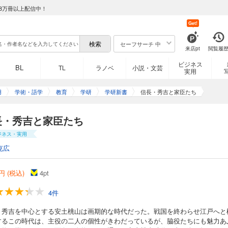
8万冊以上配信中！
Get!
セーフサーチ 中
来店pt
閲覧履
ビジネス
BL
TL
ラノベ
小説・文芸
実用
用
学術・語学
教育
学研
学研新書
信長・秀吉と家臣たち
長・秀吉と家臣たち
ジネス・実用
克広
円 (税込)
4
pt
4件
・秀吉を中心とする安土桃山は画期的な時代だった。戦国を終わらせ江戸へと
するこの時代は、主役の二人の個性がきわだっているが、脇役たちにも魅力あ