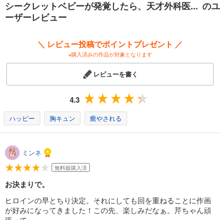
カート
シークレットベビーが発覚したら、天才外科医... のユ
完結
ーザーレビュー
試し読み
あらすじを表示する
＼ レビュー投稿でポイントプレゼント ／
※購入済みの作品が対象となります
レビューを書く
4.3
ハッピー
胸キュン
癒やされる
ミンネ
無料版購入済
お決まりで。
ヒロインの早とちり決定。それにしても回を重ねることに作画
が好みになってきました！この先、楽しみだなぁ。芹ちゃん頑
張って。