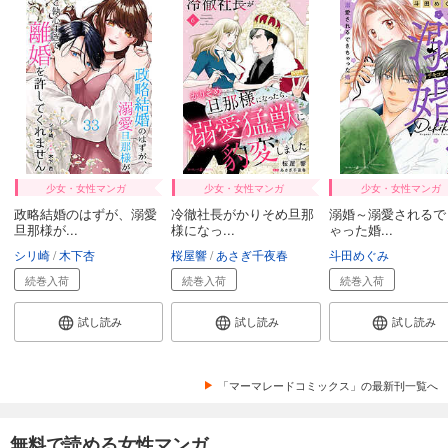
少女・女性マンガ
少女・女性マンガ
少女・女性マンガ
政略結婚のはずが、溺愛
冷徹社長がかりそめ旦那
溺婚～溺愛されるで
旦那様が...
様になっ...
ゃった婚...
シリ崎
木下杏
桜屋響
あさぎ千夜春
斗田めぐみ
続巻入荷
続巻入荷
続巻入荷
試し読み
試し読み
試し読み
「マーマレードコミックス」の最新刊一覧へ
無料で読める女性マンガ