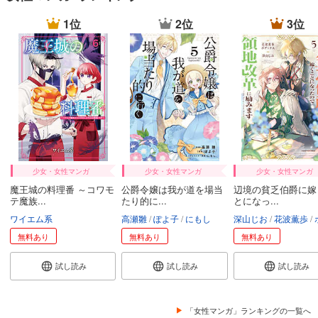
1位
2位
3位
少女・女性マンガ
少女・女性マンガ
少女・女性マンガ
魔王城の料理番 ～コワモ
公爵令嬢は我が道を場当
辺境の貧乏伯爵に嫁
テ魔族...
たり的に...
とになっ...
ワイエム系
高瀬雛
ぽよ子
にもし
深山じお
花波薫歩
ボダ
無料あり
無料あり
無料あり
試し読み
試し読み
試し読み
「女性マンガ」ランキングの一覧へ