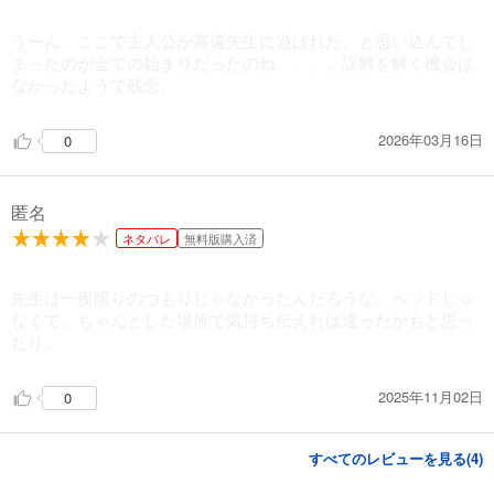
うーん、ここで主人公が高遠先生に遊ばれた、と思い込んでし
まったのが全ての始まりだったのね、、、。誤解を解く機会は
なかったようで残念。
2026年03月16日
0
匿名
ネタバレ
無料版購入済
先生は一夜限りのつもりじゃなかったんだろうな。ベッドじゃ
なくて、ちゃんとした場所で気持ち伝えれば違ったかもと思っ
たり。
2025年11月02日
0
すべてのレビューを見る(
4
)