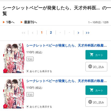
シークレットベビーが発覚したら、天才外科医... の一
覧
1巻へ
最新刊へ
1～10件目
/
12件
<<
<
1
2
・
・
>
>>
シークレットベビーが発覚したら、天才外科医の執着求愛が始まりました【分冊版】1話
110
円 (税込)
カート
完結
試し読み
あらすじを表示する
シークレットベビーが発覚したら、天才外科医の執着求愛が始まりました【分冊版】2話
110
円 (税込)
カート
完結
試し読み
あらすじを表示する