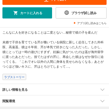
カートに入れる
ブラウザ試し読み
アプリ試し読みはこちら
こんなに人を好きになることは二度とない…秘密で彼の子を産んだ
未婚で子供を育てている芹が働いている病院に新しく赴任してきた外科
医、高遠遥。彼は６年前、芹が本気で好きになった人だった。しかし、
彼にとっては一時の遊びにすぎず、妊娠に気がついたのは遥が海外留学
に渡ったあとだった。捨てたはずの芹に、再会した彼はなぜか強引に迫
ってくる。「これでオレ以外の人間に身体を見せられなくなる」あとが
つくほど強いキスに、芹はとろけてしまって…。
ラブストーリー
詳しい情報を見る
閲覧環境