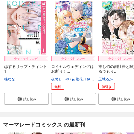
少女・女性マンガ
少女・女性マンガ
少女・女性マンガ
恋するリップ・ティント
ロイヤルウェディングは
推し似の副社長と離
1
お断り！...
るつもり...
楠なな
夜愁とーや
徒然花
RAHWIA
玉城るか
無料
値引き
試し読み
試し読み
試し読み
マーマレードコミックス の最新刊