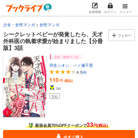
会員登録
ログイン
メニュー
少女・女性マンガ
女性マンガ
シークレットベビーが発覚したら、天才
フォロー
外科医の執着求愛が始まりました【分冊
版】3話
少女・女性マンガ
羽生シオン
/
一ノ瀬千景
4.3
(4)
110
円 (税込)
0
pt
完結
33
新規会員70%OFFクーポンで
円(税込)
今すぐ購入