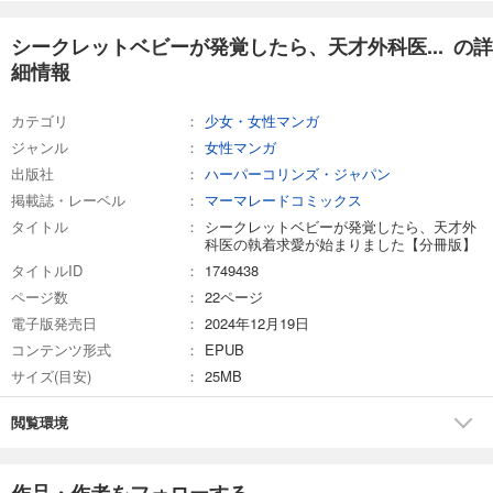
シークレットベビーが発覚したら、天才外科医... の詳
細情報
カテゴリ
少女・女性マンガ
ジャンル
女性マンガ
出版社
ハーパーコリンズ・ジャパン
掲載誌・レーベル
マーマレードコミックス
タイトル
シークレットベビーが発覚したら、天才外
科医の執着求愛が始まりました【分冊版】
タイトルID
1749438
ページ数
22ページ
電子版発売日
2024年12月19日
コンテンツ形式
EPUB
サイズ(目安)
25MB
閲覧環境
作品・作者をフォローする