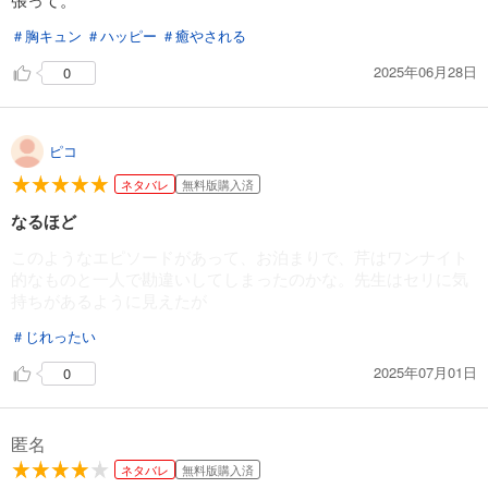
＃胸キュン
＃ハッピー
＃癒やされる
2025年06月28日
0
ピコ
ネタバレ
無料版購入済
なるほど
このようなエピソードがあって、お泊まりで、芹はワンナイト
的なものと一人で勘違いしてしまったのかな。先生はセリに気
持ちがあるように見えたが
＃じれったい
2025年07月01日
0
匿名
ネタバレ
無料版購入済