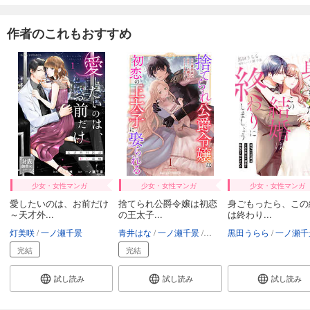
作者のこれもおすすめ
少女・女性マンガ
少女・女性マンガ
少女・女性マンガ
愛したいのは、お前だけ
捨てられ公爵令嬢は初恋
身ごもったら、この
～天才外...
の王太子...
は終わり...
灯美咲
一ノ瀬千景
青井はな
一ノ瀬千景
琴ふづき
黒田うらら
一ノ瀬千
完結
完結
試し読み
試し読み
試し読み