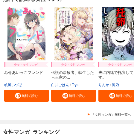
少女・女性マンガ
少女・女性マンガ
少女・女性マンガ
みせあいっこフレンド
伝説の暗殺者、転生した
夫に内緒で托卵して
ら王家の...
す。
帆風いづほ
白井ごはん
Trys
りんか
岡乃
無料で読む
無料で読む
無料で読む
「女性マンガ」無料一覧へ
女性マンガ ランキング