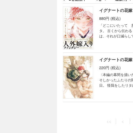
特典
※「
イグナートの花嫁
と同
880円 (税込)
「どこにいたって 意味のない命なら――」 村のし
タ。 古くから伝わる〈雪山の竜〉の存在は 今となっては伝説に過ぎないが、村での役割を 見つけられないリタ
は、それが口減らしであると悟り
を救ったのは、 人の姿をした美しい竜
できたと目を輝かせるリ
ないリタは 【人間を“竜化”する儀式】
外嫁入りファンタジーBL！ ◆収録内容◆ 「イグナートの花嫁」1～5話 単行本収録描
イグナートの花嫁 
ラスト1P） ※「
220円 (税込)
録されています。
〈本編の幕間を描いた、ショートストーリー
そしかったふたりの関係にも、少しずつ
日。 怪我をしたリタにイグナートが
心の距離がじんわりと近づいていく、フ
『イグナートの花嫁
記となりますのでご
<<
<