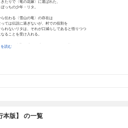
しきたりで〈竜の花嫁〉に選ばれた、
りぼっちの少年・リタ。
から伝わる〈雪山の竜〉の存在は
なっては伝説に過ぎないが、村での役割を
けられないリタは、それが口減らしであると悟りつつ
になることを受け入れる。
のなかに一人取り残され凍えていたリタを救ったのは、
続きを読む
姿をした美しい竜・イグナートだった。
に竜が存在したことで
嫁〉としての役割ができたと目を輝かせるリタだったが、
ナートから「花嫁は必要ない」と拒絶されてしまう。
でも諦められないリタは
間を“竜化”する儀式】の秘密を知り――。
な竜×怖いもの知らずの生贄
つく心を癒す、人外嫁入りファンタジーBL！
本版】 の一覧
録内容◆
グナートの花嫁」1～5話
本収録描き下ろし5P