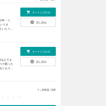
の
カートに入れる
試し読み
のものが収
カートに入れる
試し読み
算された表
1～2件目
/
2件
>
>>