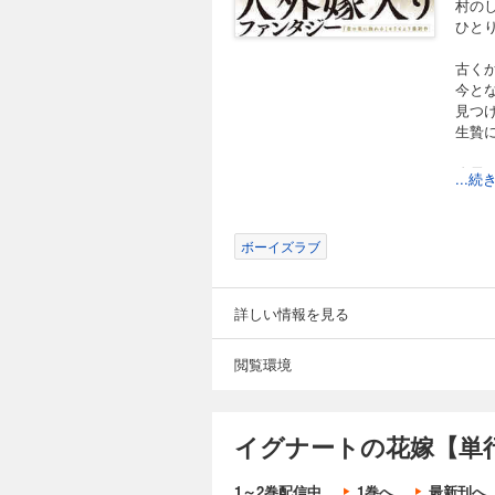
村の
ひと
古く
今と
見つ
生贄
吹雪
...
人の
本当
ボーイズラブ
〈花
イグ
詳しい情報を見る
それ
【人
閲覧環境
寡黙
凍て
イグナートの花嫁【単行
◆収
「イ
単行
1～2巻配信中
1巻へ
最新刊へ