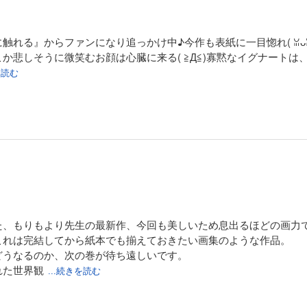
れる』からファンになり追っかけ中♪今作も表紙に一目惚れ(⁠ ⁠ꈍ⁠ᴗ⁠
悲しそうに微笑むお顔は心臓に来る(⁠ ⁠≧⁠Д⁠≦⁠)寡黙なイグナー
を読む
た、もりもより先生の最新作、今回も美しいため息出るほどの画力
これは完結してから紙本でも揃えておきたい画集のような作品。
どうなるのか、次の巻が待ち遠しいです。
れた世界観
...続きを読む