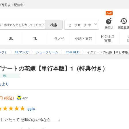
8万冊以上配信中！
Get!
セーフサーチ 中
来店pt
閲覧履
ビジネス
BL
TL
ラノベ
小説・文芸
実用
ラブ）
BLマンガ
シュークリーム
from RED
イグナートの花嫁【単行本版
グナートの花嫁【単行本版】1（特典付き）
BL
もより
円 (税込)
4
pt
88件
こにいたって 意味のない命なら――」