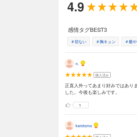
4.9
感情タグBEST3
＃切ない
＃胸キュン
＃癒や
n.
購入済み
正直人外ってあまり好みではあり
した。今後も楽しみです。
1
kerotomo