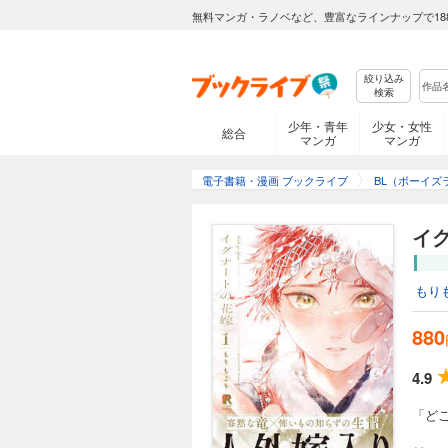
無料マンガ・ラノベなど、豊富なラインナップで18
絞り込み
検索
少年・青年
少女・女性
総合
マンガ
マンガ
電子書籍・漫画 ブックライブ
BL（ボーイズ
イ
もり
880
4.9
「ど