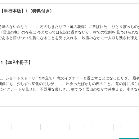
（おまけイラスト1P）
特典（おまけイラスト1P）」は紙コミックスの応援書店にて配布されているも
【単行本版】1（特典付き）
様のものが収録されています。
きたりで〈竜の花嫁〉に選ばれた、 ひとりぼっちの少年・リ
つつ 生贄になることを受け入れる。 吹雪のなかに一人取り残され凍えていたリタ
・イグナートだった。 本当に竜が存在したことで 〈花嫁〉としての役割が
タだったが、 イグナートから「花嫁は必要ない」と拒絶されてしまう。 それでも諦められ
の秘密を知り――。 寡黙な竜×怖いもの知らずの生贄 凍てつく心を癒す、人
き下ろし5P 特典（おまけイ
1【20P小冊子】
特典（おまけイラスト1P）」は紙コミックスの応援書店にて配布されているものと同様
5本立て〉 竜のイグナートと過ごすことになったリタ。 最初はよそよ
変化の兆しが――。 出会ったばかりの夜のこと。 竜の背に揺られて眠った
見せた、不器用な優しさ… 凍てつく雪山のなかで芽生える、小さなぬくもり。
ァン必読の短編集！ ※本電子書籍は2024年12月6日発売 紙コミックス
 1』のアニメイトセット小冊子と同じ内容です。 ※ページ数は表紙・裏表紙等が換
注意ください。
1
・
・
・
・
・
・
・
・
・