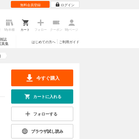
無料会員登録
ログイン
歴
My本棚
カート
フォロー
クーポン
Myページ
雑誌
はじめての方へ
ご利用ガイド
写真集
】
今すぐ購入
カートに入れる
フォローする
ブラウザ試し読み