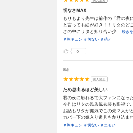
購入済み
切なさMAX
もりもより先生は前作の『君の夜に触
と言っても絵が好き！！リタのどこか
さの中にリタと知り合い少
...続き
＃胸キュン
＃切ない
＃萌え
0
匿名
購入済み
ため息出るほど美しい
君の夜に触れるで大ファンになっ
今作はリタの民族風衣装も眼福で
お話もリタが健気でこの先２人が
カバー下の嫁入り道具も創り込ま
＃胸キュン
＃切ない
＃エモい