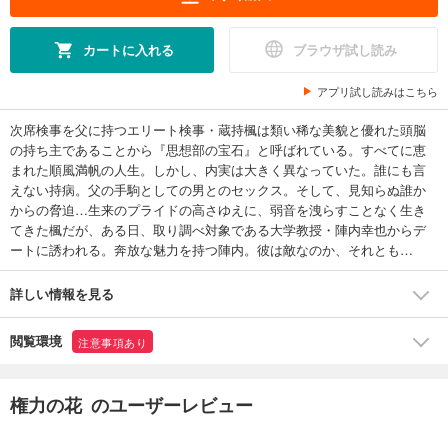
カートに入れる
ブラウザ試し読み
アプリ試し読みはこちら
次席検事を父に持つエリート検事・蔵持楓は類い稀な美貌と優れた頭脳
の持ち主であることから『思想部の宝石』と呼ばれている。すべてに恵
まれた順風満帆の人生。しかし、内実は大きく異なっていた。誰にも言
えない持病。父の手駒としての男とのセックス。そして、見知らぬ誰か
からの脅迫…生来のプライドの高さゆえに、弱音を洩らすことなく生き
てきた楓だが、ある日、取り調べ対象である大学教授・陣内幸也からデ
ートに誘われる。奔放な魅力を持つ陣内。彼は敵なのか、それとも…
詳しい情報を見る
閲覧環境
注意事項あり
権力の花 のユーザーレビュー