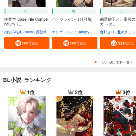
BL
BL
BL
病案本 Case File Compe
ハーフライン［分冊版]
偏愛獅子と、蜜檻の
ndium［...
ガ ～カ...
肉包不吃肉
yoco
呉聖華
マンゴーベア
Kanapy
加藤智子
伽野せり
北沢きょう
無料で読む
無料で読む
無料で読む
「BL小説」無料一覧へ
BL小説 ランキング
1位
2位
3位