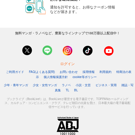
通知を許可すると、お得なクーポン情報
などが届きます。
無料マンガ・ラノベなど、豊富なラインナップで188万冊以上配信中！
ログイン
ご利用ガイド
FAQ(よくある質問)
お問い合わせ
採用情報
利用規約
特商法の表
示
個人情報保護方針
cookie等ポリシー
少年・青年マンガ
少女・女性マンガ
ラノベ
小説・文芸
ビジネス・実用
雑誌・写
真集
TL
BL
ブックライブ（BookLive!）は、BookLiveが運営する電子書店です。TOPPANホールディング
ス、カルチュア・コンビニエンス・クラブ、テレビ朝日の出資を受け、日本最大級の電子書籍配
信サービスを行っています。