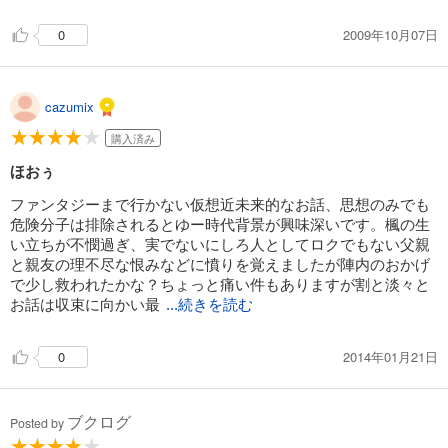
2009年10月07日
0
cazumix
購入済み
ほおぅ
ファンタジーまで行かない仮想近未来的なお話、思想のみでも
危険分子は排除されるとゆー時代背景が興味深いです。楓の生
い立ちが不憫過ぎ、実でないにしろ人としてロクでもない父親
と親友の理不尽な恨みなどに憤りを覚えましたが陣内のおかげ
で少し救われたかな？ちょっと痛い件もありますが割と淡々と
お話は収束に向かい最
...続きを読む
2014年01月21日
0
ブクログ
Posted by