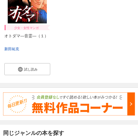
少女・女性マンガ
オトダマ―音霊―（１）
新田祐克
試し読み
同じジャンルの本を探す