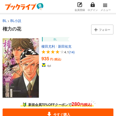
会員登録
ログイン
メニュー
BL
BL小説
権力の花
フォロー
BL
榎田尤利
/
新田祐克
4.1
(14)
935
円 (税込)
4
pt
280
新規会員70%OFFクーポンで
円(税込)
今すぐ購入