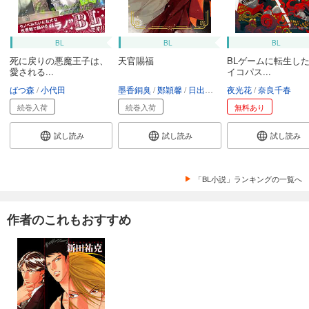
BL
BL
BL
死に戻りの悪魔王子は、
天官賜福
BLゲームに転生し
愛される...
イコパス...
ばつ森
小代田
墨香銅臭
鄭穎馨
日出的小太陽
夜光花
奈良千春
続巻入荷
続巻入荷
無料あり
試し読み
試し読み
試し読み
「BL小説」ランキングの一覧へ
作者のこれもおすすめ