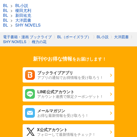
BL
>
BL小説
BL
>
榎田尤利
BL
>
新田祐克
BL
>
大洋図書
BL
>
SHY NOVELS
電子書籍・漫画 ブックライブ
〉
BL（ボーイズラブ）
〉
BL小説
〉
大洋図書
〉
SHY NOVELS
〉
権力の花
新刊やお得な情報
をお届けします！
ブックライブアプリ
アプリの通知でお得情報を受け取ろう！
LINE公式アカウント
アカウント連携で限定クーポンゲット！
メールマガジン
お得な最新情報を受け取ろう！
X公式アカウント
フォローして最新情報をチェック！