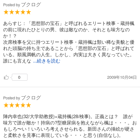
ブクログ
Posted by
あらすじ：「思想部の宝石」と呼ばれるエリート検事・蔵持楓
の前に現れたひとりの男、彼は敵なのか、それとも味方なの
か！？
次席検事を父に持つエリート検事・蔵持楓は類い稀な美貌と優
れた頭脳の持ち主であることから「思想部の宝石」と呼ばれて
いる。順風満帆の人生。しかし、内実は大きく異なっていた。
誰にも言えな
...続きを読む
2009年10月04日
0
ブクログ
Posted by
陣内幸也(32/大学助教授)×蔵持楓(28/検事)。正義とは？ 誰が
味方で誰が敵か！持病の?型糖尿病を抱えながら楓は・・・。お
もしろ〜い！いろいろ考えさせられる。新田さんの挿絵が硬さ
と柔軟さを見事に表現している・・・と思う(自信なし)。