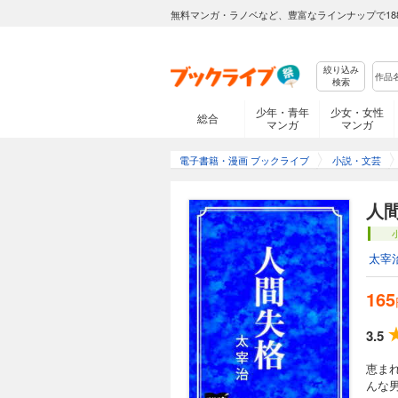
無料マンガ・ラノベなど、豊富なラインナップで18
絞り込み
検索
少年・青年
少女・女性
総合
マンガ
マンガ
電子書籍・漫画 ブックライブ
小説・文芸
人
太宰
165
3.5
恵ま
んな