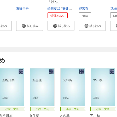
「げん」
東野圭吾
蝉川夏哉
碓井ツカサ
野宮有
堂場
値引きあり
NEW
N
し読み
試し読み
試し読み
試し読み
め
小説・文芸
小説・文芸
小説・文芸
小説・文芸
五所川原
女生徒
火の鳥
ア、秋