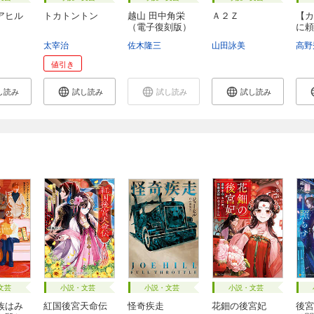
アヒル
トカトントン
越山 田中角栄
Ａ２Ｚ
【カ
（電子復刻版）
に頼
...
太宰治
佐木隆三
山田詠美
高野
値引き
し読み
試し読み
試し読み
試し読み
文芸
小説・文芸
小説・文芸
小説・文芸
族はみ
紅国後宮天命伝
怪奇疾走
花鈿の後宮妃
後宮