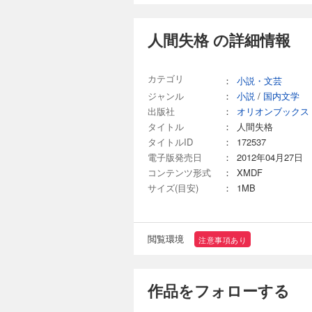
人間失格 の詳細情報
カテゴリ
：
小説・文芸
ジャンル
：
小説
/
国内文学
出版社
：
オリオンブックス
タイトル
：
人間失格
タイトルID
：
172537
電子版発売日
：
2012年04月27日
コンテンツ形式
：
XMDF
サイズ(目安)
：
1MB
閲覧環境
注意事項あり
作品をフォローする