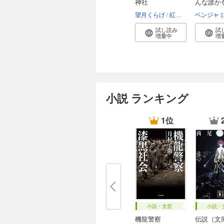
神社
んな誰か
て...
望月くらげ
紅木春
試し読み
試
増量中
増
小説 ランキング
1位
小説・文芸
小説・
機龍警察
伝説（文