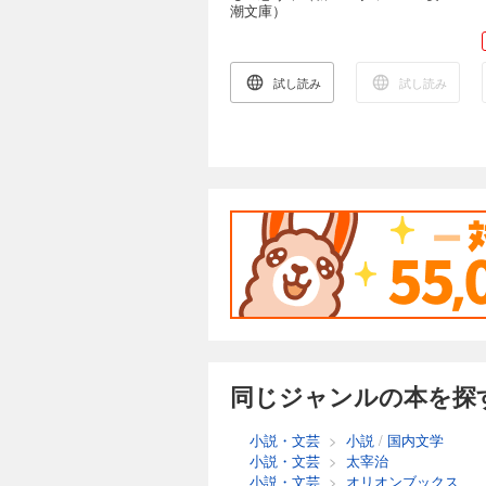
潮文庫）
試し読み
試し読み
同じジャンルの本を探
小説・文芸
>
小説
/
国内文学
小説・文芸
>
太宰治
小説・文芸
>
オリオンブックス