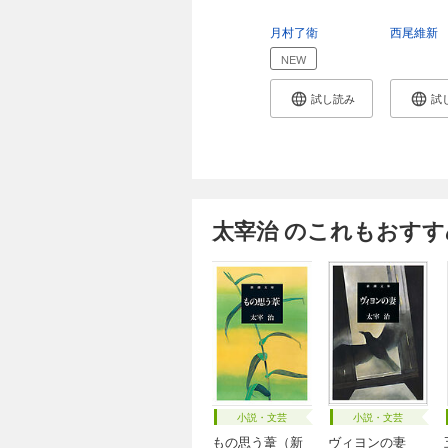
月村了衛
西尾維新
NEW
試し読み
試
太宰治 のこれもおすす
小説・文芸
小説・文芸
もの思う葦（新
ヴィヨンの妻