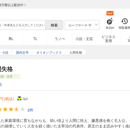
8万冊以上配信中！
Get!
セーフサーチ 中
来店pt
閲覧履
ビジネス
BL
TL
ラノベ
小説・文芸
実用
小説
国内文学
オリオンブックス
人間失格
間失格
小説・文芸
治
円 (税込)
0
pt
2件
れた家庭環境に育ちながらも、幼い頃より人間に怯え、嫌悪感を抱く主人公。
男の崩壊していく人生を鋭く描いた太宰治の代表作。原文のまま読みやすく改