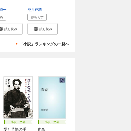
瞬一
池井戸潤
EW
続巻入荷
試し読み
試し読み
「小説」ランキングの一覧へ
小説・文芸
小説・文芸
愛と苦悩の手
青森