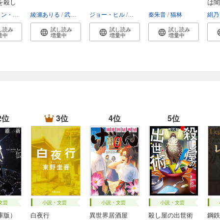
を殺し
は闇
ベンジャミン・スティーヴンソン
綾瀬ありる
富永和子
武田ほたる
ジョー・ヒル
スティーヴン・キング
秦朱音
猫林
白石朗・
絹乃
し読み
試し読み
試し読み
試し読み
量中
増量中
増量中
増量中
2位
3位
4位
5位
文芸
小説・文芸
小説・文芸
小説・文芸
庫版）
白夜行
異世界居酒屋
殺し屋の出世術
鋼鉄