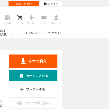
無料会員登録
ログイン
歴
My本棚
カート
フォロー
クーポン
Myページ
雑誌
はじめての方へ
ご利用ガイド
写真集
今すぐ購入
カートに入れる
フォローする
そ
ブラウザ試し読み
編