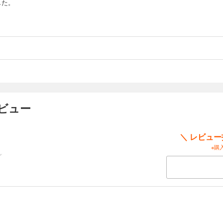
した。
ビュー
＼ レビュ
※購