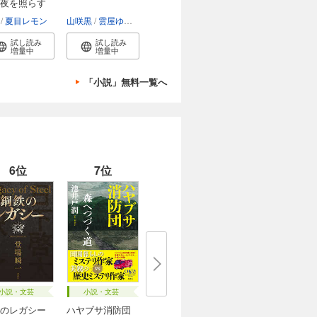
夜を照らす
他
夏目レモン
山咲黒
雲屋ゆきお
試し読み
試し読み
増量中
増量中
「小説」無料一覧へ
6位
7位
小説・文芸
小説・文芸
のレガシー
ハヤブサ消防団