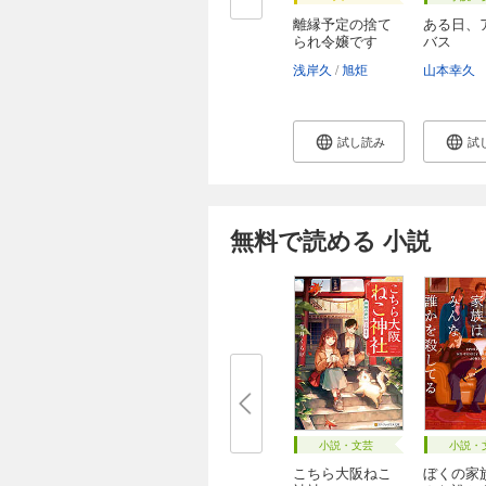
離縁予定の捨て
ある日、
られ令嬢です
バス
が、...
浅岸久
旭炬
山本幸久
試し読み
試
無料で読める 小説
小説・文芸
小説・
こちら大阪ねこ
ぼくの家