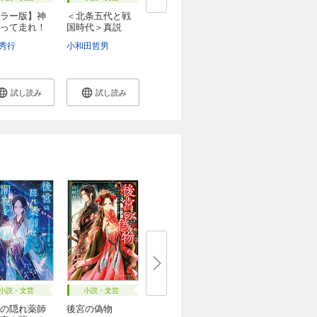
ラー版】神
＜北条五代と戦
って走れ！
国時代＞真説
早...
秀行
小和田哲男
試し読み
試し読み
小説・文芸
小説・文芸
の隠れ薬師
後宮の偽物