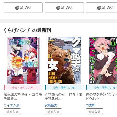
【単話版】ムシバミヒメ 第36話
試し読み
試し読み
試し読み
132
円 (税込)
カート
続巻入荷
試し読み
くらげバンチ の最新刊
あらすじを表示する
【単話版】ムシバミヒメ 第37話
132
円 (税込)
カート
続巻入荷
試し読み
あらすじを表示する
【単話版】ムシバミヒメ 第38話
132
円 (税込)
少女・女性マンガ
少年・青年マンガ
少年・青年マンガ
カート
魔王城の料理番 ～コワモ
クマ撃ちの女 17巻【電
俺のワクチンだけが
続巻入荷
テ魔族...
子特典付...
ビ化した...
試し読み
ワイエム系
安島薮太
ゴ太郎
あらすじを表示する
続巻入荷
続巻入荷
続巻入荷
【単話版】ムシバミヒメ 第39話