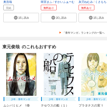
奥浩哉
咲宮まふ
すかいふぁーむ
灰刃ねむみ
くさもち
完結
無料あり
無料あり
試し読み
試し読み
試し読み
「青年マンガ」ランキングの一覧へ
東元俊哉 のこれもおすすめ
少年・青年マンガ
少年・青年マンガ
少年・青年マンガ
ムシバミヒメ 1巻
テセウスの船（１）
プラタナスの実 1