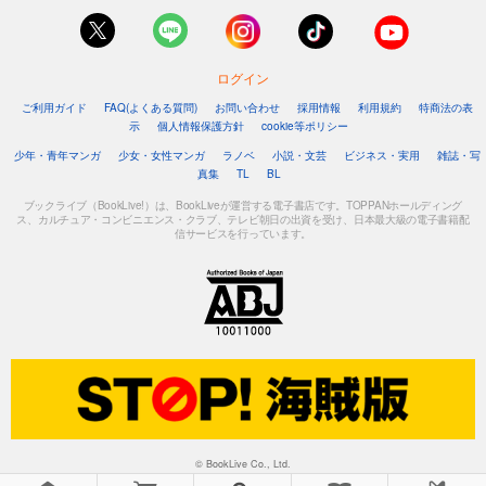
ログイン
ご利用ガイド
FAQ(よくある質問)
お問い合わせ
採用情報
利用規約
特商法の表
示
個人情報保護方針
cookie等ポリシー
少年・青年マンガ
少女・女性マンガ
ラノベ
小説・文芸
ビジネス・実用
雑誌・写
真集
TL
BL
ブックライブ（BookLive!）は、BookLiveが運営する電子書店です。TOPPANホールディング
ス、カルチュア・コンビニエンス・クラブ、テレビ朝日の出資を受け、日本最大級の電子書籍配
信サービスを行っています。
© BookLive Co., Ltd.