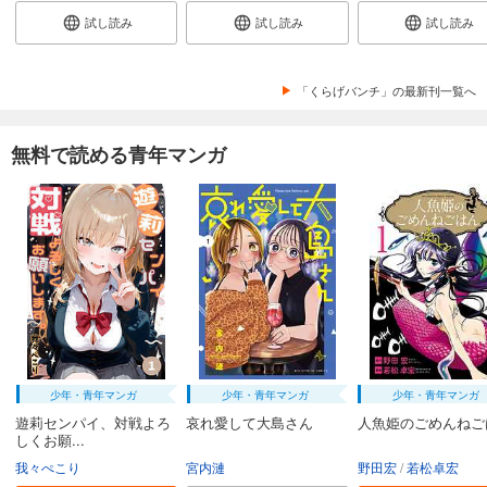
試し読み
試し読み
試し読み
132
円 (税込)
カート
続巻入荷
「くらげバンチ」の最新刊一覧へ
試し読み
あらすじを表示する
無料で読める青年マンガ
【単話版】ムシバミヒメ 第40話
110
円 (税込)
カート
続巻入荷
試し読み
あらすじを表示する
【単話版】ムシバミヒメ 第41話
132
円 (税込)
カート
続巻入荷
少年・青年マンガ
少年・青年マンガ
少年・青年マンガ
試し読み
遊莉センパイ、対戦よろ
哀れ愛して大島さん
人魚姫のごめんねご
あらすじを表示する
しくお願...
我々ぺこり
宮内漣
野田宏
若松卓宏