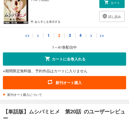
カート
試し読み
あらすじを表示する
【単話版】ムシバミヒメ 第21話
<<
<
1
2
3
4
>
>>
132
円 (税込)
カート
1～41巻配信中
試し読み
カートに全巻入れる
あらすじを表示する
※期間限定無料版、予約作品はカートに入りません
【単話版】ムシバミヒメ 第22話
132
円 (税込)
新刊オート購入
カート
新刊オート購入について
試し読み
あらすじを表示する
【単話版】ムシバミヒメ 第20話 のユーザーレビュ
【単話版】ムシバミヒメ 第23話
ー
132
円 (税込)
カート