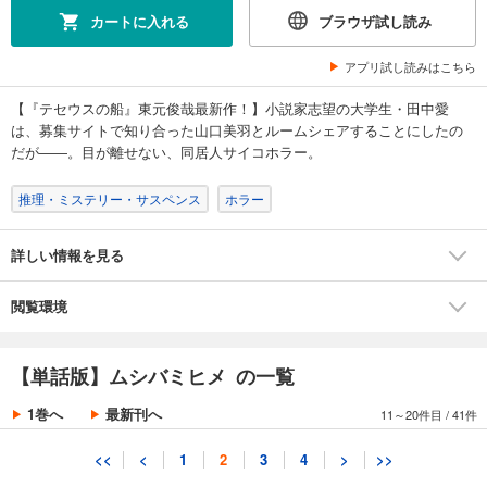
あらすじを表示する
カートに入れる
ブラウザ試し読み
【単話版】ムシバミヒメ 第8話
アプリ試し読みはこちら
132
円 (税込)
カート
【『テセウスの船』東元俊哉最新作！】小説家志望の大学生・田中愛
は、募集サイトで知り合った山口美羽とルームシェアすることにしたの
試し読み
だが――。目が離せない、同居人サイコホラー。
あらすじを表示する
推理・ミステリー・サスペンス
ホラー
【単話版】ムシバミヒメ 第9話
132
円 (税込)
カート
詳しい情報を見る
試し読み
閲覧環境
あらすじを表示する
【単話版】ムシバミヒメ 第10話
【単話版】ムシバミヒメ の一覧
132
円 (税込)
カート
1巻へ
最新刊へ
11～20件目
/
41件
試し読み
<<
<
1
2
3
4
>
>>
あらすじを表示する