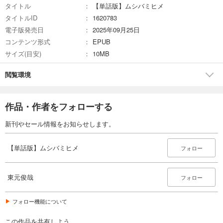
タイトル
【単話版】ムシバミヒメ
試し読み
タイトルID
1620783
あらすじを表示する
電子版発売日
2025年09月25日
【単話版】ムシバミヒメ 第27話
コンテンツ形式
EPUB
132
円 (税込)
サイズ(目安)
10MB
カート
閲覧環境
試し読み
あらすじを表示する
作品・作者をフォローする
【単話版】ムシバミヒメ 第28話
110
円 (税込)
新刊やセール情報をお知らせします。
カート
【単話版】ムシバミヒメ
フォロー
試し読み
あらすじを表示する
東元俊哉
フォロー
【単話版】ムシバミヒメ 第29話
132
円 (税込)
カート
フォロー機能について
この作品を共有しよう
試し読み