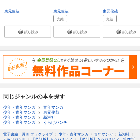
東元俊哉
東元俊哉
東元俊哉
完結
完結
試し読み
試し読み
試し読み
同じジャンルの本を探す
少年・青年マンガ
>
青年マンガ
少年・青年マンガ
>
東元俊哉
少年・青年マンガ
>
新潮社
少年・青年マンガ
>
くらげバンチ
電子書籍・漫画 ブックライブ
〉
少年・青年マンガ
〉
青年マンガ
〉
新潮社
〉
くらげバンチ
〉
【単話版】ムシバミヒメ
〉
【単話版】ムシバミヒメ 第20話