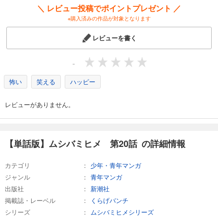
＼ レビュー投稿でポイントプレゼント ／
※購入済みの作品が対象となります
試し読み
あらすじを表示する
レビューを書く
【単話版】ムシバミヒメ 第24話
132
円 (税込)
-
カート
怖い
笑える
ハッピー
試し読み
あらすじを表示する
レビューがありません。
【単話版】ムシバミヒメ 第25話
132
円 (税込)
カート
【単話版】ムシバミヒメ 第20話 の詳細情報
試し読み
カテゴリ
少年・青年マンガ
あらすじを表示する
ジャンル
青年マンガ
【単話版】ムシバミヒメ 第26話
出版社
新潮社
132
円 (税込)
掲載誌・レーベル
くらげバンチ
カート
シリーズ
ムシバミヒメシリーズ