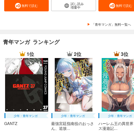
試し読み
無料で読む
無料で読む
増量中
「青年マンガ」無料一覧へ
青年マンガ ランキング
1位
2位
3位
少年・青年マンガ
少年・青年マンガ
少年・青年マンガ
GANTZ
最強宮廷指南役のおっさ
ハーレム王の異世界
ん、追放...
ス漫遊記...