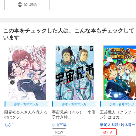
試し読み
【単話版】ムシバミヒメ 第33話
132
円 (税込)
カート
続巻入荷
この本をチェックした人は、こんな本もチェックして
います
試し読み
あらすじを表示する
【単話版】ムシバミヒメ 第34話
110
円 (税込)
カート
続巻入荷
試し読み
あらすじを表示する
【単話版】ムシバミヒメ 第35話
少年・青年マンガ
少年・青年マンガ
少年・青年マンガ
132
円 (税込)
カート
限界社会人さんを救える
宇宙兄弟（４６） 小冊
工芸職人《クラフト
続巻入荷
のはクソ...
子付き特...
ン》はセカ...
ちさこ
小山宙哉
華尾ス太郎
鈴木竜一
試し読み
あらすじを表示する
NEW
値引き