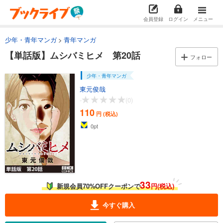
試し読み
あらすじを表示する
会員登録
ログイン
メニュー
【単話版】ムシバミヒメ 第5話
少年・青年マンガ
青年マンガ
110
円 (税込)
カート
【単話版】ムシバミヒメ 第20話
フォロー
試し読み
少年・青年マンガ
あらすじを表示する
東元俊哉
-
(0)
【単話版】ムシバミヒメ 第6話
110
円 (税込)
110
円 (税込)
カート
0
pt
試し読み
あらすじを表示する
【単話版】ムシバミヒメ 第7話
33
新規会員70%OFFクーポンで
円(税込)
110
円 (税込)
カート
今すぐ購入
試し読み