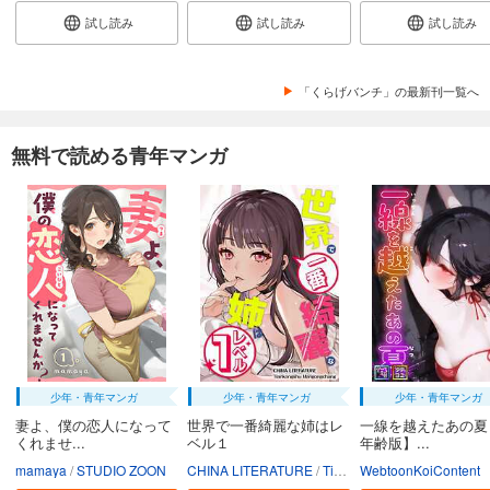
試し読み
試し読み
試し読み
132
円 (税込)
カート
続巻入荷
「くらげバンチ」の最新刊一覧へ
試し読み
あらすじを表示する
無料で読める青年マンガ
【単話版】ムシバミヒメ 第40話
110
円 (税込)
カート
続巻入荷
試し読み
あらすじを表示する
【単話版】ムシバミヒメ 第41話
132
円 (税込)
カート
続巻入荷
少年・青年マンガ
少年・青年マンガ
少年・青年マンガ
試し読み
妻よ、僕の恋人になって
世界で一番綺麗な姉はレ
一線を越えたあの夏
あらすじを表示する
くれませ...
ベル１
年齢版】...
mamaya
STUDIO ZOON
CHINA LITERATURE
Tiankongshu Mangongchang
WebtoonKoiContent