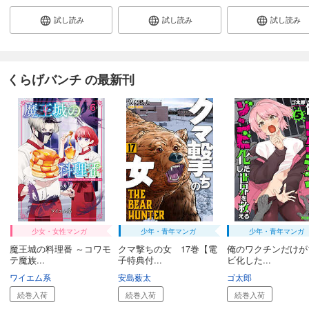
【単話版】ムシバミヒメ 第36話
試し読み
試し読み
試し読み
132
円 (税込)
カート
続巻入荷
試し読み
くらげバンチ の最新刊
あらすじを表示する
【単話版】ムシバミヒメ 第37話
132
円 (税込)
カート
続巻入荷
試し読み
あらすじを表示する
【単話版】ムシバミヒメ 第38話
132
円 (税込)
少女・女性マンガ
少年・青年マンガ
少年・青年マンガ
カート
魔王城の料理番 ～コワモ
クマ撃ちの女 17巻【電
俺のワクチンだけが
続巻入荷
テ魔族...
子特典付...
ビ化した...
試し読み
ワイエム系
安島薮太
ゴ太郎
あらすじを表示する
続巻入荷
続巻入荷
続巻入荷
【単話版】ムシバミヒメ 第39話