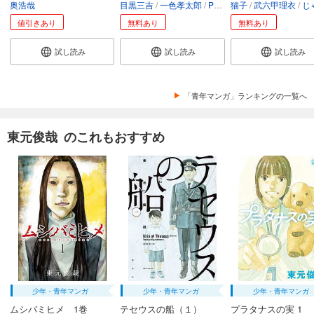
奥浩哉
目黒三吉
一色孝太郎
Parum
猫子
武六甲理衣
じゃい
値引きあり
無料あり
無料あり
試し読み
試し読み
試し読み
「青年マンガ」ランキングの一覧へ
東元俊哉 のこれもおすすめ
少年・青年マンガ
少年・青年マンガ
少年・青年マンガ
ムシバミヒメ 1巻
テセウスの船（１）
プラタナスの実 1