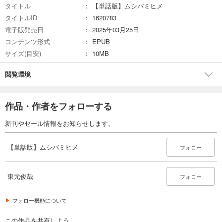
タイトル
【単話版】ムシバミヒメ
試し読み
タイトルID
1620783
あらすじを表示する
電子版発売日
2025年03月25日
【単話版】ムシバミヒメ 第27話
コンテンツ形式
EPUB
132
円 (税込)
サイズ(目安)
10MB
カート
閲覧環境
試し読み
あらすじを表示する
作品・作者をフォローする
【単話版】ムシバミヒメ 第28話
110
円 (税込)
新刊やセール情報をお知らせします。
カート
【単話版】ムシバミヒメ
フォロー
試し読み
あらすじを表示する
東元俊哉
フォロー
【単話版】ムシバミヒメ 第29話
132
円 (税込)
カート
フォロー機能について
この作品を共有しよう
試し読み