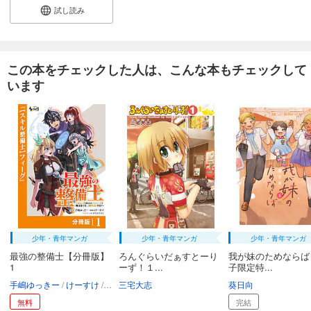
試し読み
【単話版】ムシバミヒメ 第33話
132
円 (税込)
カート
続巻入荷
この本をチェックした人は、こんな本もチェックして
います
試し読み
あらすじを表示する
【単話版】ムシバミヒメ 第34話
110
円 (税込)
カート
続巻入荷
試し読み
あらすじを表示する
【単話版】ムシバミヒメ 第35話
少年・青年マンガ
少年・青年マンガ
少年・青年マンガ
132
円 (税込)
カート
最強の整備士【分冊版】
ろんぐらいだぁすとーり
我が妹のためならば
続巻入荷
1
ーず！１...
子限定特...
手嶋ゆっきー
けーすけ
ダイエクスト
三宅大志
葵日向
試し読み
あらすじを表示する
無料
完結