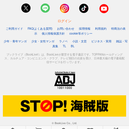
ログイン
ご利用ガイド
FAQ(よくある質問)
お問い合わせ
採用情報
利用規約
特商法の表
示
個人情報保護方針
cookie等ポリシー
少年・青年マンガ
少女・女性マンガ
ラノベ
小説・文芸
ビジネス・実用
雑誌・写
真集
TL
BL
ブックライブ（BookLive!）は、BookLiveが運営する電子書店です。TOPPANホールディング
ス、カルチュア・コンビニエンス・クラブ、テレビ朝日の出資を受け、日本最大級の電子書籍配
信サービスを行っています。
© BookLive Co., Ltd.