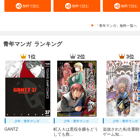
無料で読む
無料で読む
無料で読む
「青年マンガ」無料一覧へ
青年マンガ ランキング
1位
2位
3位
少年・青年マンガ
少年・青年マンガ
少年・青年マンガ
GANTZ
町人Ａは悪役令嬢をどう
追放された転生重騎
しても救...
ゲーム知...