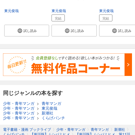
東元俊哉
東元俊哉
東元俊哉
完結
完結
試し読み
試し読み
試し読み
同じジャンルの本を探す
少年・青年マンガ
>
青年マンガ
少年・青年マンガ
>
東元俊哉
少年・青年マンガ
>
新潮社
少年・青年マンガ
>
くらげバンチ
電子書籍・漫画 ブックライブ
〉
少年・青年マンガ
〉
青年マンガ
〉
新潮社
〉
くらげバンチ
〉
【単話版】ムシバミヒメ
〉
【単話版】ムシバミヒメ 第11話