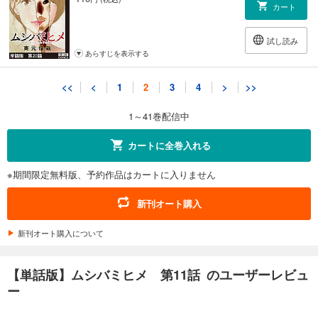
カート
試し読み
あらすじを表示する
【単話版】ムシバミヒメ 第21話
<<
<
1
2
3
4
>
>>
132
円 (税込)
カート
1～41巻配信中
試し読み
カートに全巻入れる
あらすじを表示する
※期間限定無料版、予約作品はカートに入りません
【単話版】ムシバミヒメ 第22話
132
円 (税込)
新刊オート購入
カート
新刊オート購入について
試し読み
あらすじを表示する
【単話版】ムシバミヒメ 第11話 のユーザーレビュ
【単話版】ムシバミヒメ 第23話
ー
132
円 (税込)
カート