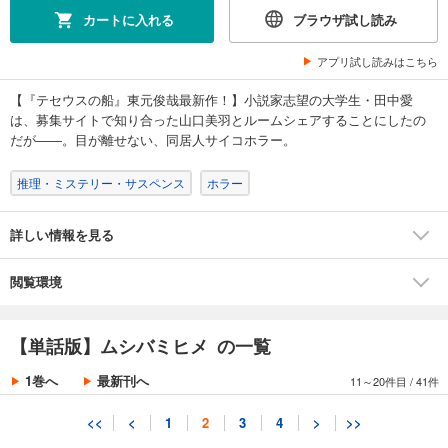
あらすじを表示する
カートに入れる
ブラウザ試し読み
【単話版】ムシバミヒメ 第8話
アプリ試し読みはこちら
132
円 (税込)
カート
【『テセウスの船』東元俊哉最新作！】小説家志望の大学生・田中愛
は、募集サイトで知り合った山口美羽とルームシェアすることにしたの
試し読み
だが――。目が離せない、同居人サイコホラー。
あらすじを表示する
推理・ミステリー・サスペンス
ホラー
【単話版】ムシバミヒメ 第9話
132
円 (税込)
カート
詳しい情報を見る
試し読み
閲覧環境
あらすじを表示する
【単話版】ムシバミヒメ 第10話
【単話版】ムシバミヒメ の一覧
132
円 (税込)
カート
1巻へ
最新刊へ
11～20件目
/
41件
試し読み
<<
<
1
2
3
4
>
>>
あらすじを表示する