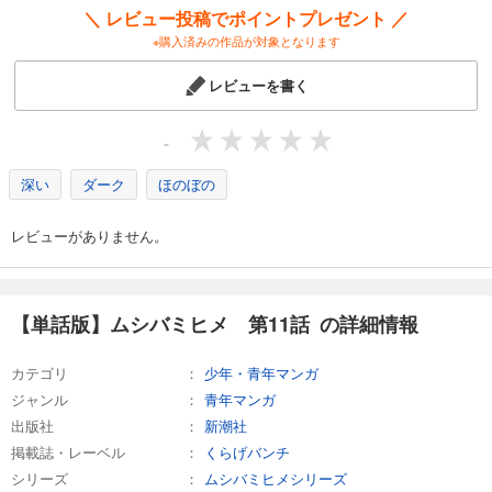
＼ レビュー投稿でポイントプレゼント ／
※購入済みの作品が対象となります
試し読み
あらすじを表示する
レビューを書く
【単話版】ムシバミヒメ 第24話
132
円 (税込)
-
カート
深い
ダーク
ほのぼの
試し読み
あらすじを表示する
レビューがありません。
【単話版】ムシバミヒメ 第25話
132
円 (税込)
カート
【単話版】ムシバミヒメ 第11話 の詳細情報
試し読み
カテゴリ
少年・青年マンガ
あらすじを表示する
ジャンル
青年マンガ
【単話版】ムシバミヒメ 第26話
出版社
新潮社
132
円 (税込)
掲載誌・レーベル
くらげバンチ
カート
シリーズ
ムシバミヒメシリーズ