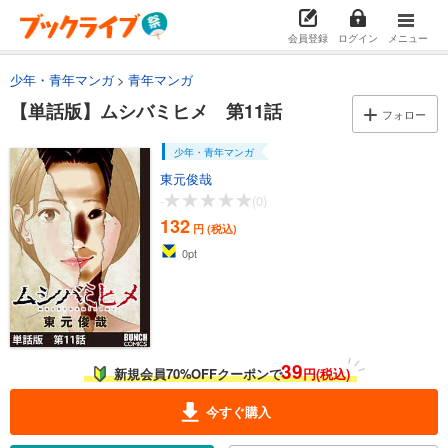
試し読み
あらすじを表示する
会員登録
ログイン
メニュー
【単話版】ムシバミヒメ 第5話
少年・青年マンガ
青年マンガ
110
円 (税込)
カート
【単話版】ムシバミヒメ 第11話
フォロー
試し読み
少年・青年マンガ
あらすじを表示する
東元俊哉
-
(0)
【単話版】ムシバミヒメ 第6話
132
円 (税込)
110
円 (税込)
カート
0
pt
試し読み
あらすじを表示する
【単話版】ムシバミヒメ 第7話
39
新規会員70%OFFクーポンで
円(税込)
110
円 (税込)
カート
今すぐ購入
試し読み