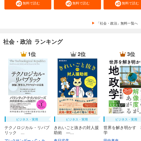
無料で読む
無料で読む
無料で読む
「社会・政治」無料一覧へ
社会・政治 ランキング
1位
2位
3位
ビジネス・実用
ビジネス・実用
ビジネス・実用
テクノロジカル・リパブ
きれいごと抜きの対人援
世界を解き明かす 
リック ...
助術 ―...
学
アレクサンダー・C・カープ
春日武彦
ニコラス・W・ザミスカ
村井章子
田中孝幸