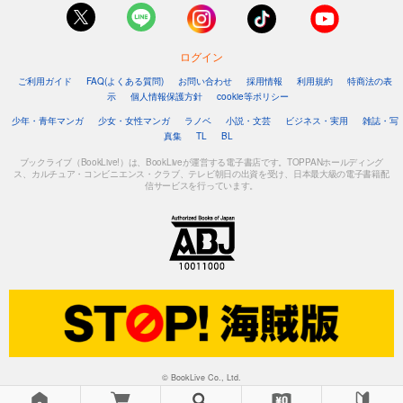
ログイン
ご利用ガイド
FAQ(よくある質問)
お問い合わせ
採用情報
利用規約
特商法の表
示
個人情報保護方針
cookie等ポリシー
少年・青年マンガ
少女・女性マンガ
ラノベ
小説・文芸
ビジネス・実用
雑誌・写
真集
TL
BL
ブックライブ（BookLive!）は、BookLiveが運営する電子書店です。TOPPANホールディング
ス、カルチュア・コンビニエンス・クラブ、テレビ朝日の出資を受け、日本最大級の電子書籍配
信サービスを行っています。
© BookLive Co., Ltd.