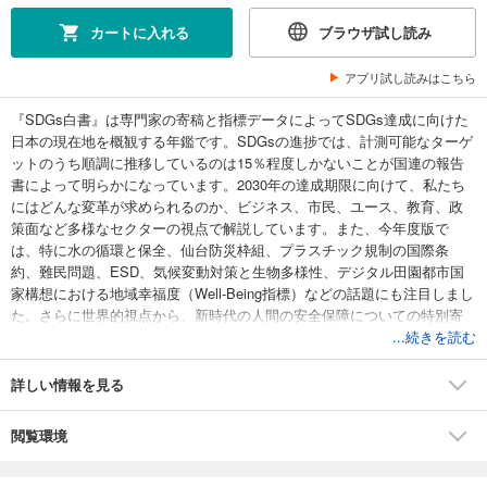
カートに入れる
ブラウザ試し読み
アプリ試し読みはこちら
『SDGs白書』は専門家の寄稿と指標データによってSDGs達成に向けた
日本の現在地を概観する年鑑です。SDGsの進捗では、計測可能なターゲ
ットのうち順調に推移しているのは15％程度しかないことが国連の報告
書によって明らかになっています。2030年の達成期限に向けて、私たち
にはどんな変革が求められるのか、ビジネス、市民、ユース、教育、政
策面など多様なセクターの視点で解説しています。また、今年度版で
は、特に水の循環と保全、仙台防災枠組、プラスチック規制の国際条
約、難民問題、ESD、気候変動対策と生物多様性、デジタル田園都市国
家構想における地域幸福度（Well-Being指標）などの話題にも注目しまし
た。さらに世界的視点から、新時代の人間の安全保障についての特別寄
稿を掲載しています。不安定の世界の中でビジネスを持続させるための
...続きを読む
ヒントを、SDGsを軸に考えるための一冊です。
詳しい情報を見る
閲覧環境