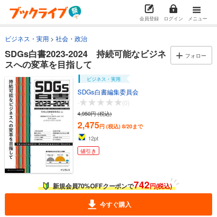
会員登録
ログイン
メニュー
ビジネス・実用
社会・政治
SDGs白書2023-2024 持続可能なビジネ
フォロー
スへの変革を目指して
ビジネス・実用
SDGs白書編集委員会
-
(0)
4,950円 (税込)
2,475
円 (税込)
8/20まで
12
pt
値引き
742
新規会員70%OFFクーポンで
円(税込)
今すぐ購入