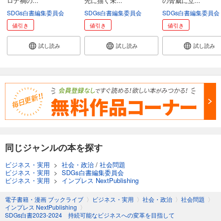
ロナ禍の...
先に描く未...
の脅威に立...
SDGs白書編集委員会
SDGs白書編集委員会
SDGs白書編集委員会
値引き
値引き
値引き
試し読み
試し読み
試し読み
同じジャンルの本を探す
ビジネス・実用
>
社会・政治
/
社会問題
ビジネス・実用
>
SDGs白書編集委員会
ビジネス・実用
>
インプレス NextPublishing
電子書籍・漫画 ブックライブ
〉
ビジネス・実用
〉
社会・政治
〉
社会問題
〉
インプレス NextPublishing
〉
SDGs白書2023-2024 持続可能なビジネスへの変革を目指して