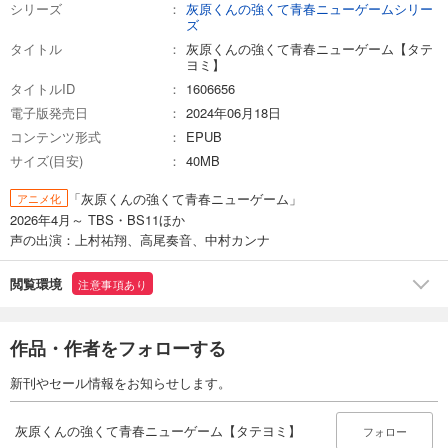
71
円 (税込)
シリーズ
灰原くんの強くて青春ニューゲームシリー
カート
ズ
タイトル
灰原くんの強くて青春ニューゲーム【タテ
試し読み
ヨミ】
あらすじを表示する
タイトルID
1606656
電子版発売日
2024年06月18日
灰原くんの強くて青春ニューゲーム【タテヨミ】 第17話
コンテンツ形式
EPUB
71
円 (税込)
カート
サイズ(目安)
40MB
「灰原くんの強くて青春ニューゲーム」
アニメ化
試し読み
2026年4月～ TBS・BS11ほか
あらすじを表示する
声の出演：上村祐翔、高尾奏音、中村カンナ
閲覧環境
注意事項あり
作品・作者をフォローする
新刊やセール情報をお知らせします。
灰原くんの強くて青春ニューゲーム【タテヨミ】
フォロー