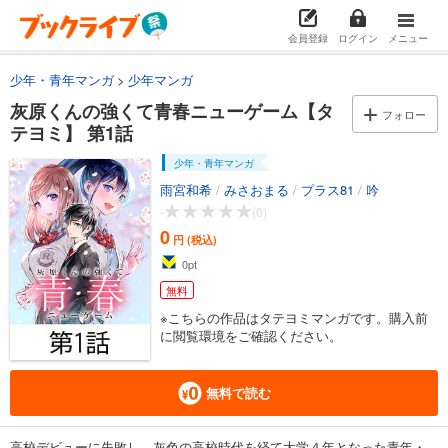
会員登録
ログイン
メニュー
少年・青年マンガ
少年マンガ
灰原くんの強くて青春ニューゲーム【タ
フォロー
テヨミ】 第1話
少年・青年マンガ
雨宮和希
/
みさおまる
/
プラス81
/
吟
-
(0)
0
円 (税込)
0
pt
無料
※こちらの作品はタテヨミマンガです。購入前
に閲覧環境をご確認ください。
無料で読む
高校デビューに失敗し、灰色の高校時代を経て大学４年となった青年・