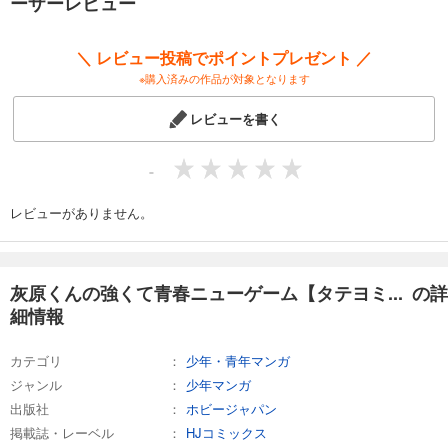
ーザーレビュー
71
円 (税込)
カート
＼ レビュー投稿でポイントプレゼント ／
※購入済みの作品が対象となります
試し読み
あらすじを表示する
レビューを書く
灰原くんの強くて青春ニューゲーム【タテヨミ】 第14話
71
円 (税込)
-
カート
レビューがありません。
試し読み
あらすじを表示する
灰原くんの強くて青春ニューゲーム【タテヨミ】 第15話
灰原くんの強くて青春ニューゲーム【タテヨミ... の詳
71
円 (税込)
細情報
カート
カテゴリ
少年・青年マンガ
試し読み
ジャンル
少年マンガ
あらすじを表示する
出版社
ホビージャパン
灰原くんの強くて青春ニューゲーム【タテヨミ】 第16話
掲載誌・レーベル
HJコミックス