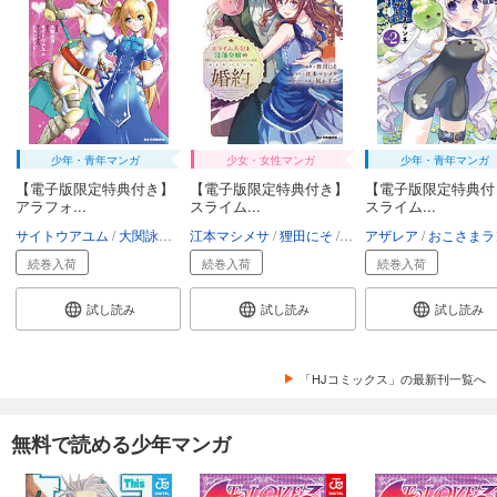
少年・青年マンガ
少女・女性マンガ
少年・青年マンガ
【電子版限定特典付き】
【電子版限定特典付き】
【電子版限定特典付
アラフォ...
スライム...
スライム...
サイトウアユム
大関詠詞
ジョンディー
江本マシメサ
狸田にそ
凪かすみ
アザレア
おこさまラン
続巻入荷
続巻入荷
続巻入荷
試し読み
試し読み
試し読み
「HJコミックス」の最新刊一覧へ
無料で読める少年マンガ