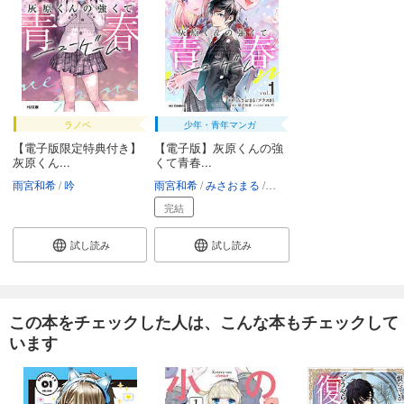
ラノベ
少年・青年マンガ
【電子版限定特典付き】
【電子版】灰原くんの強
灰原くん...
くて青春...
雨宮和希
吟
雨宮和希
みさおまる
プラス81
吟
完結
試し読み
試し読み
この本をチェックした人は、こんな本もチェックして
います