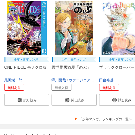
少年・青年マンガ
少年・青年マンガ
少年・青年マンガ
ONE PIECE モノクロ版
異世界居酒屋「のぶ」
ブラッククローバー
尾田栄一郎
蝉川夏哉
ヴァージニア二等兵
田畠裕基
転
無料あり
続巻入荷
無料あり
試し読み
試し読み
試し読み
「少年マンガ」ランキングの一覧へ