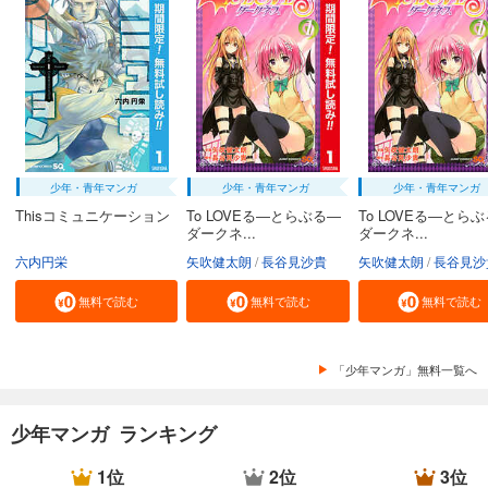
少年・青年マンガ
少年・青年マンガ
少年・青年マンガ
Thisコミュニケーション
To LOVEる―とらぶる―
To LOVEる―とら
ダークネ...
ダークネ...
六内円栄
矢吹健太朗
長谷見沙貴
矢吹健太朗
長谷見沙
無料で読む
無料で読む
無料で読む
「少年マンガ」無料一覧へ
少年マンガ ランキング
1位
2位
3位