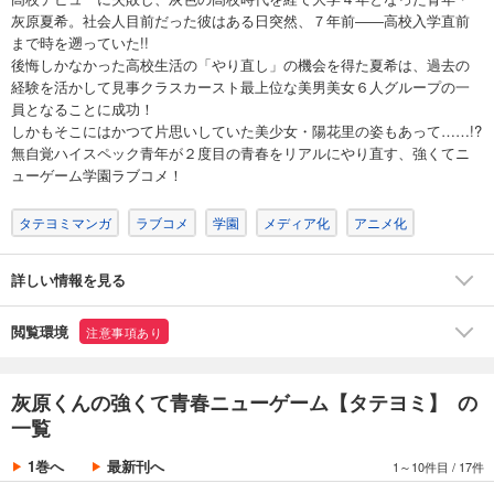
灰原夏希。社会人目前だった彼はある日突然、７年前――高校入学直前
まで時を遡っていた!!
後悔しかなかった高校生活の「やり直し」の機会を得た夏希は、過去の
経験を活かして見事クラスカースト最上位な美男美女６人グループの一
員となることに成功！
しかもそこにはかつて片思いしていた美少女・陽花里の姿もあって……!?
無自覚ハイスペック青年が２度目の青春をリアルにやり直す、強くてニ
ューゲーム学園ラブコメ！
タテヨミマンガ
ラブコメ
学園
メディア化
アニメ化
詳しい情報を見る
閲覧環境
注意事項あり
灰原くんの強くて青春ニューゲーム【タテヨミ】 の
一覧
1巻へ
最新刊へ
1～10件目
/
17件