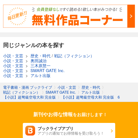
同じジャンルの本を探す
小説・文芸
>
歴史・時代
/
戦記（フィクション）
小説・文芸
>
奥田誠治
小説・文芸
>
三木原慧一
小説・文芸
>
SMART GATE Inc.
小説・文芸
>
アルト出版
電子書籍・漫画 ブックライブ
〉
小説・文芸
〉
歴史・時代
〉
戦記（フィクション）
〉
SMART GATE Inc.
〉
アルト出版
〉
【小説】超弩級空母大和 完全版
〉
【小説】超弩級空母大和 完全版 6
新刊やお得な情報
をお届けします！
ブックライブアプリ
アプリの通知でお得情報を受け取ろう！