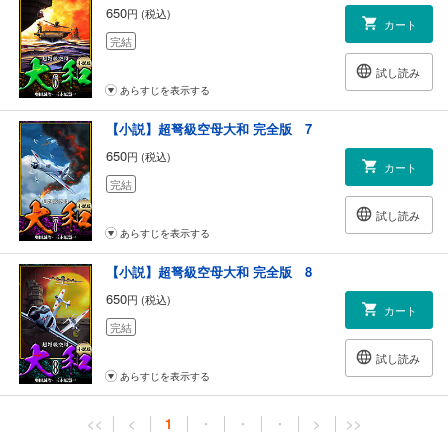
650
円 (税込)
カート
完結
試し読み
あらすじを表示する
【小説】超弩級空母大和 完全版 7
650
円 (税込)
カート
完結
試し読み
あらすじを表示する
【小説】超弩級空母大和 完全版 8
650
円 (税込)
カート
完結
試し読み
あらすじを表示する
<<
<
1
・
・
・
>
>>