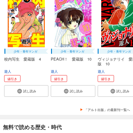
少年・青年マンガ
少年・青年マンガ
少年・青年マンガ
校内写生 愛蔵版 4
PEACH！ 愛蔵版 10
ヴィジョナリイ 愛
版 10
遊人
遊人
遊人
値引き
値引き
値引き
試し読み
試し読み
試し読み
「アルト出版」の最新刊一覧へ
無料で読める歴史・時代