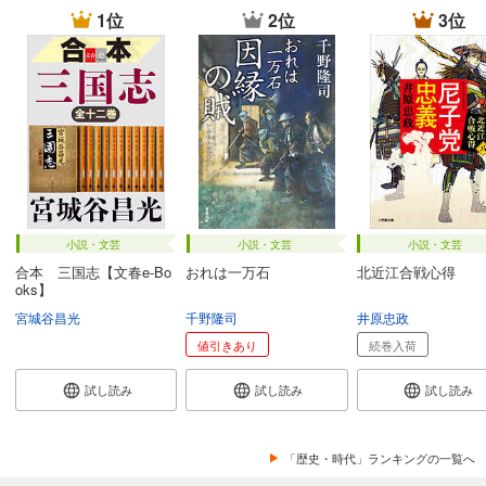
1位
2位
3位
小説・文芸
小説・文芸
小説・文芸
合本 三国志【文春e-Bo
おれは一万石
北近江合戦心得
oks】
宮城谷昌光
千野隆司
井原忠政
値引きあり
続巻入荷
試し読み
試し読み
試し読み
「歴史・時代」ランキングの一覧へ