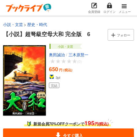
会員登録
ログイン
メニュー
小説・文芸
歴史・時代
【小説】超弩級空母大和 完全版 6
フォロー
小説・文芸
奥田誠治
/
三木原慧一
-
(0)
650
円 (税込)
3
pt
完結
195
新規会員70%OFFクーポンで
円(税込)
今すぐ購入