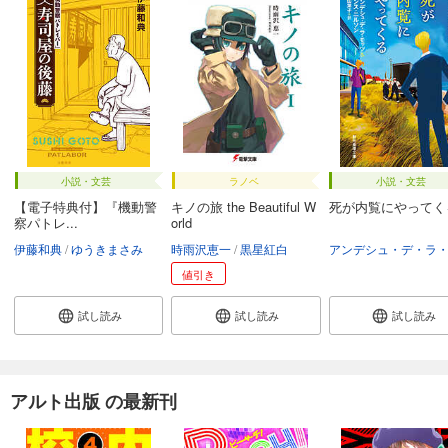
小説・文芸
ラノベ
小説・文芸
【電子特典付】『機動警
キノの旅 the Beautiful W
死が内覧にやってく
察パトレ...
orld
伊藤和典
ゆうきまさみ
時雨沢恵一
黒星紅白
値引き
試し読み
試し読み
試し読み
アルト出版 の最新刊