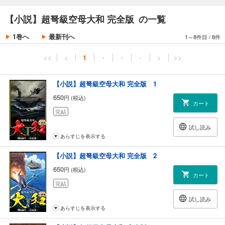
プロローグ ～シェイクスピア
第1章 ～リチャードIII世
【小説】超弩級空母大和 完全版 の一覧
第2章 ～最終演習
第3章 ～更迭の嵐
1巻へ
最新刊へ
1～8件目
/
8件
第4章 ～発動前夜
第5章 ～大和、出撃！
<<
<
1
・
・
・
>
>>
[第2部]終わりの始まり
第1章 ～接触戦
第2章 ～迎撃戦闘
【小説】超弩級空母大和 完全版 1
エピローグ ～ファイナル・カウントダウン
650
円 (税込)
あとがき
カート
完結
初版：歴史群像新書（学習研究社）1998年
試し読み
あらすじを表示する
【小説】超弩級空母大和 完全版 2
650
円 (税込)
カート
完結
試し読み
あらすじを表示する