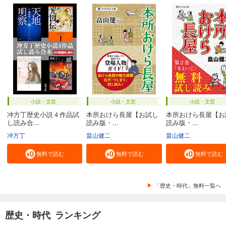
小説・文芸
小説・文芸
小説・文芸
冲方丁歴史小説４作品試
本所おけら長屋【お試し
本所おけら長屋【お
し読み合...
読み版・...
読み版・...
冲方丁
畠山健二
畠山健二
無料で読む
無料で読む
無料で読む
「歴史・時代」無料一覧へ
歴史・時代 ランキング