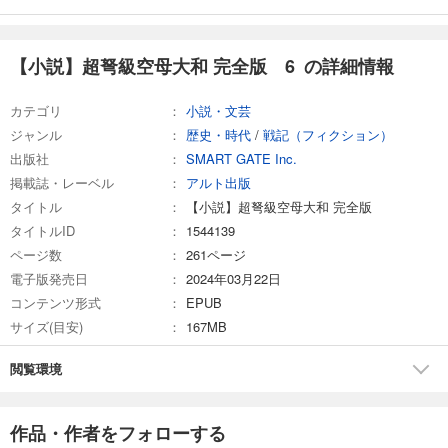
【小説】超弩級空母大和 完全版 6 の詳細情報
カテゴリ
小説・文芸
ジャンル
歴史・時代
/
戦記（フィクション）
出版社
SMART GATE Inc.
掲載誌・レーベル
アルト出版
タイトル
【小説】超弩級空母大和 完全版
タイトルID
1544139
ページ数
261ページ
電子版発売日
2024年03月22日
コンテンツ形式
EPUB
サイズ(目安)
167MB
閲覧環境
作品・作者をフォローする