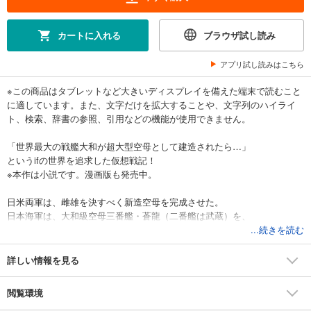
カートに入れる
ブラウザ試し読み
アプリ試し読みはこちら
※この商品はタブレットなど大きいディスプレイを備えた端末で読むこと
に適しています。また、文字だけを拡大することや、文字列のハイライ
ト、検索、辞書の参照、引用などの機能が使用できません。
「世界最大の戦艦大和が超大型空母として建造されたら…」
というifの世界を追求した仮想戦記！
※本作は小説です。漫画版も発売中。
日米両軍は、雌雄を決すべく新造空母を完成させた。
日本海軍は、大和級空母三番艦・蒼龍（二番艦は武蔵）を、
そして、米海軍は大和と同等の力を持った大型装甲空母ラングレーを実
...続きを読む
戦投入する。
持てるすべての戦力を叩き込む第二次ハワイ沖海戦が今、始まる。
詳しい情報を見る
＜目次＞小説版第6巻
閲覧環境
[第1部]大和、出撃！