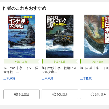
作者のこれもおすすめ
小説・文芸
小説・文芸
小説・文芸
旭日の鉄十字 インド洋
旭日の鉄十字 戦艦ビス
旭日の鉄十字 日米
大海戦 ...
マルク出...
三木原慧一
三木原慧一
三木原慧一
試し読み
試し読み
試し読み