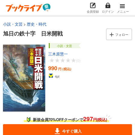
会員登録
ログイン
メニュー
小説・文芸
歴史・時代
旭日の鉄十字 日米開戦
フォロー
小説・文芸
三木原慧一
-
(0)
990
円 (税込)
4
pt
297
新規会員70%OFFクーポンで
円(税込)
今すぐ購入