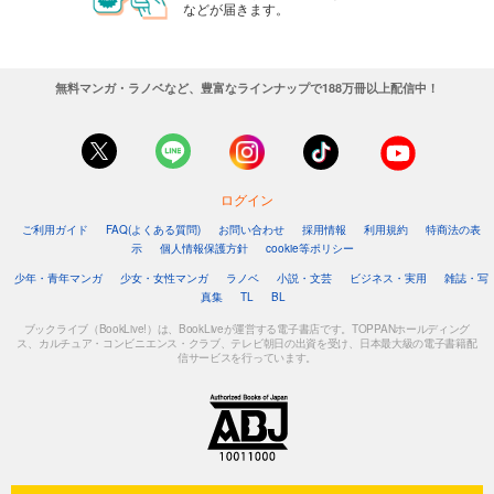
などが届きます。
無料マンガ・ラノベなど、豊富なラインナップで188万冊以上配信中！
ログイン
ご利用ガイド
FAQ(よくある質問)
お問い合わせ
採用情報
利用規約
特商法の表
示
個人情報保護方針
cookie等ポリシー
少年・青年マンガ
少女・女性マンガ
ラノベ
小説・文芸
ビジネス・実用
雑誌・写
真集
TL
BL
ブックライブ（BookLive!）は、BookLiveが運営する電子書店です。TOPPANホールディング
ス、カルチュア・コンビニエンス・クラブ、テレビ朝日の出資を受け、日本最大級の電子書籍配
信サービスを行っています。