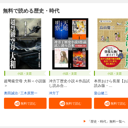
無料で読める歴史・時代
小説・文芸
小説・文芸
小説・文芸
超弩級空母 大和＜小説版
冲方丁歴史小説４作品試
本所おけら長屋【お
＞
し読み合...
読み版・...
奥田誠治
三木原慧一
冲方丁
畠山健二
無料で読む
無料で読む
無料で読む
「歴史・時代」無料一覧へ