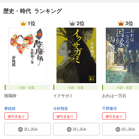
歴史・時代 ランキング
1位
2位
3位
小説・文芸
小説・文芸
小説・文芸
陰陽師
イクサガミ
おれは一万石
夢枕獏
今村翔吾
千野隆司
値引きあり
値引きあり
値引きあり
試し読み
試し読み
試し読み