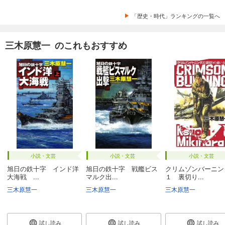
「歴史・時代」ランキングの一覧へ
三木原慧一 のこれもおすすめ
小説・文芸
小説・文芸
小説・文芸
旭日の鉄十字 インド洋
旭日の鉄十字 戦艦ビス
クリムゾンバーニン
大海戦 ...
マルク出...
１ 裏切り...
三木原慧一
三木原慧一
三木原慧一
試し読み
試し読み
試し読み