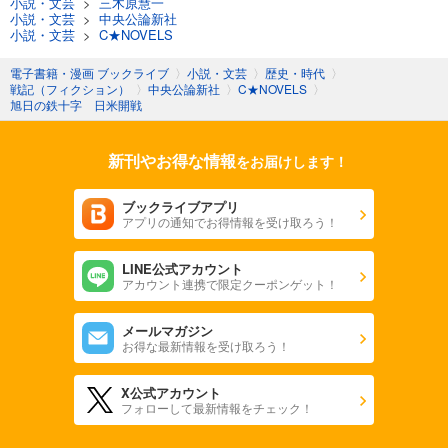
小説・文芸
>
三木原慧一
小説・文芸
>
中央公論新社
小説・文芸
>
C★NOVELS
電子書籍・漫画 ブックライブ
〉
小説・文芸
〉
歴史・時代
〉
戦記（フィクション）
〉
中央公論新社
〉
C★NOVELS
〉
旭日の鉄十字 日米開戦
新刊やお得な情報
をお届けします！
ブックライブアプリ
アプリの通知でお得情報を受け取ろう！
LINE公式アカウント
アカウント連携で限定クーポンゲット！
メールマガジン
お得な最新情報を受け取ろう！
X公式アカウント
フォローして最新情報をチェック！