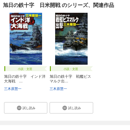
旭日の鉄十字 日米開戦 のシリーズ、関連作品
小説・文芸
小説・文芸
旭日の鉄十字 インド洋
旭日の鉄十字 戦艦ビス
大海戦 ...
マルク出...
三木原慧一
三木原慧一
試し読み
試し読み