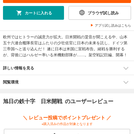
カートに入れる
ブラウザ試し読み
アプリ試し読みはこちら
欧州ではヒトラーの誠意力が拡大。日米開戦の跫音が聞こえる中、山本
五十六連合艦隊長官はふたりの少壮佐官に日本の未来を託し、ドイツ第
三帝国へと送り込んだ！ 遂に日本は米国に宣戦布告。緒戦を勝利する
が、背後にはハルゼー率いる米機動部隊が……。架空戦記巨編、開幕！
詳しい情報を見る
閲覧環境
旭日の鉄十字 日米開戦 のユーザーレビュー
＼ レビュー投稿でポイントプレゼント ／
※購入済みの作品が対象となります