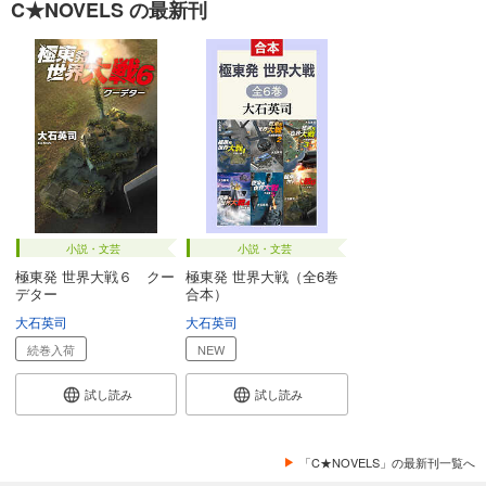
C★NOVELS の最新刊
小説・文芸
小説・文芸
極東発 世界大戦６ クー
極東発 世界大戦（全6巻
デター
合本）
大石英司
大石英司
続巻入荷
NEW
試し読み
試し読み
「C★NOVELS」の最新刊一覧へ