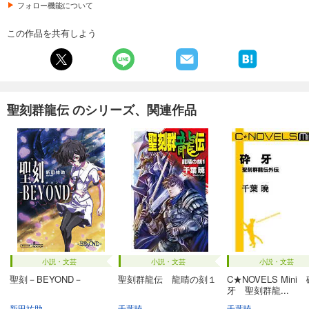
フォロー機能について
この作品を共有しよう
聖刻群龍伝 のシリーズ、関連作品
小説・文芸
小説・文芸
小説・文芸
聖刻－BEYOND－
聖刻群龍伝 龍睛の刻１
C★NOVELS Mini
牙 聖刻群龍...
新田祐助
千葉暁
千葉暁