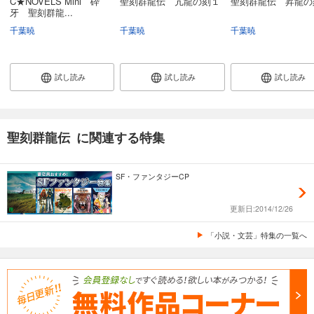
C★NOVELS Mini 砕
聖刻群龍伝 亢龍の刻１
聖刻群龍伝 昇龍の
牙 聖刻群龍...
千葉暁
千葉暁
千葉暁
試し読み
試し読み
試し読み
聖刻群龍伝 に関連する特集
SF・ファンタジーCP
更新日:2014/12/26
「小説・文芸」特集の一覧へ