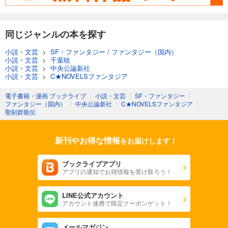
同じジャンルの本を探す
小説・文芸
>
SF・ファンタジー
/
ファンタジー（国内）
小説・文芸
>
千葉暁
小説・文芸
>
中央公論新社
小説・文芸
>
C★NOVELSファンタジア
電子書籍・漫画 ブックライブ
〉
小説・文芸
〉
SF・ファンタジー
〉
ファンタジー（国内）
〉
中央公論新社
〉
C★NOVELSファンタジア
〉
聖刻群龍伝
新刊やお得な情報
をお届けします！
ブックライブアプリ
アプリの通知でお得情報を受け取ろう！
LINE公式アカウント
アカウント連携で限定クーポンゲット！
メールマガジン