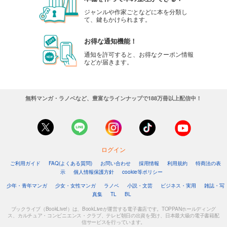
ジャンルや作家ごとなどに本を分類し
て、鍵もかけられます。
お得な通知機能！
通知を許可すると、お得なクーポン情報
などが届きます。
無料マンガ・ラノベなど、豊富なラインナップで188万冊以上配信中！
ログイン
ご利用ガイド
FAQ(よくある質問)
お問い合わせ
採用情報
利用規約
特商法の表
示
個人情報保護方針
cookie等ポリシー
少年・青年マンガ
少女・女性マンガ
ラノベ
小説・文芸
ビジネス・実用
雑誌・写
真集
TL
BL
ブックライブ（BookLive!）は、BookLiveが運営する電子書店です。TOPPANホールディング
ス、カルチュア・コンビニエンス・クラブ、テレビ朝日の出資を受け、日本最大級の電子書籍配
信サービスを行っています。