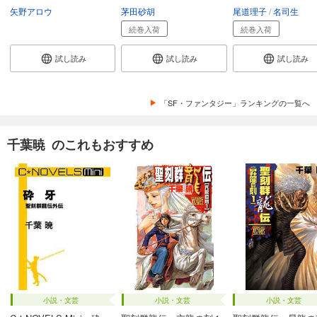
矢野アロウ
茅田砂胡
尾道理子
名司生
続巻入荷
続巻入荷
試し読み
試し読み
試し読み
「SF・ファンタジー」ランキングの一覧へ
千葉暁 のこれもおすすめ
小説・文芸
小説・文芸
小説・文芸