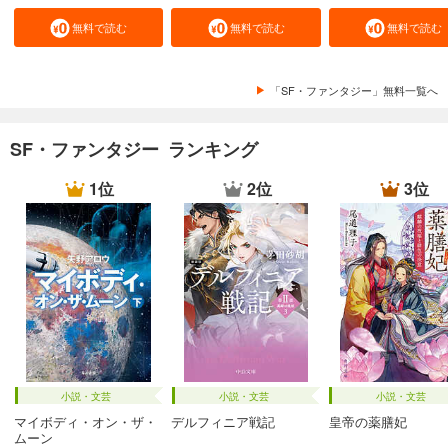
無料で読む
無料で読む
無料で読む
「SF・ファンタジー」無料一覧へ
SF・ファンタジー ランキング
1位
2位
3位
小説・文芸
小説・文芸
小説・文芸
マイボディ・オン・ザ・
デルフィニア戦記
皇帝の薬膳妃
ムーン