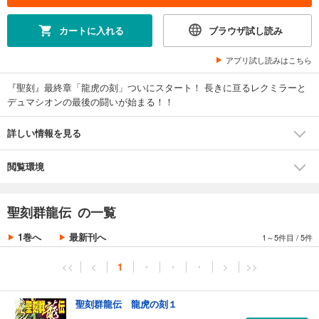
カートに入れる
ブラウザ試し読み
アプリ試し読みはこちら
『聖刻』最終章「龍虎の刻」ついにスタート！ 長きに亘るレクミラーと
デュマシオンの最後の闘いが始まる！！
詳しい情報を見る
閲覧環境
聖刻群龍伝 の一覧
1巻へ
最新刊へ
1～5件目
/
5件
<<
<
1
・
・
・
>
>>
聖刻群龍伝 龍虎の刻１