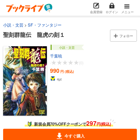
会員登録
ログイン
メニュー
小説・文芸
SF・ファンタジー
聖刻群龍伝 龍虎の刻１
フォロー
小説・文芸
千葉暁
-
(0)
990
円 (税込)
4
pt
297
新規会員70%OFFクーポンで
円(税込)
今すぐ購入