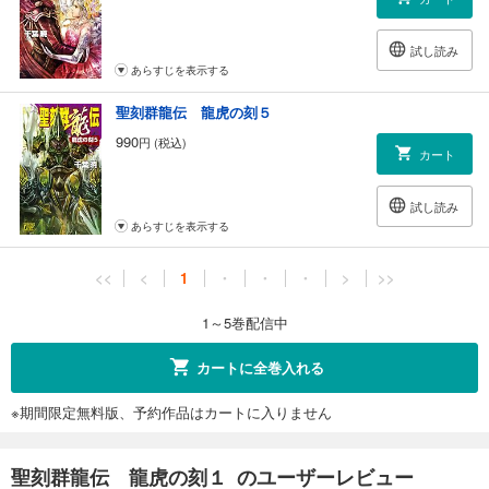
試し読み
あらすじを表示する
聖刻群龍伝 龍虎の刻５
990
円 (税込)
カート
試し読み
あらすじを表示する
<<
<
1
・
・
・
>
>>
1～5巻配信中
カートに全巻入れる
※期間限定無料版、予約作品はカートに入りません
聖刻群龍伝 龍虎の刻１ のユーザーレビュー