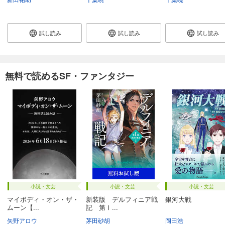
試し読み
試し読み
試し読み
無料で読めるSF・ファンタジー
小説・文芸
小説・文芸
小説・文芸
マイボディ・オン・ザ・
新装版 デルフィニア戦
銀河大戦
ムーン【...
記 第Ⅰ...
矢野アロウ
茅田砂胡
岡田浩