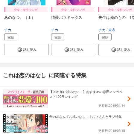
少女・女性マンガ
少女・女性マンガ
少女・女性マンガ
あのなつ。（１）
情愛パラドックス
先生は俺のもの 1
チカ
チカ
チカ
未衣
完結
完結
完結
試し読み
試し読み
試し読み
これは恋のはなし に関連する特集
【2021年に読みたい！】おすすめの恋愛マンガベ
スト100ランキング
更新日:2019/01/14
年の差なんてお構いなし！？おっさんとラブ特集
更新日:2018/09/15