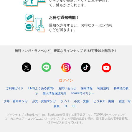
ジャンルや作家ごとなどに本を分類し
て、鍵もかけられます。
お得な通知機能！
通知を許可すると、お得なクーポン情報
などが届きます。
無料マンガ・ラノベなど、豊富なラインナップで188万冊以上配信中！
ログイン
ご利用ガイド
FAQ(よくある質問)
お問い合わせ
採用情報
利用規約
特商法の表
示
個人情報保護方針
cookie等ポリシー
少年・青年マンガ
少女・女性マンガ
ラノベ
小説・文芸
ビジネス・実用
雑誌・写
真集
TL
BL
ブックライブ（BookLive!）は、BookLiveが運営する電子書店です。TOPPANホールディング
ス、カルチュア・コンビニエンス・クラブ、テレビ朝日の出資を受け、日本最大級の電子書籍配
信サービスを行っています。