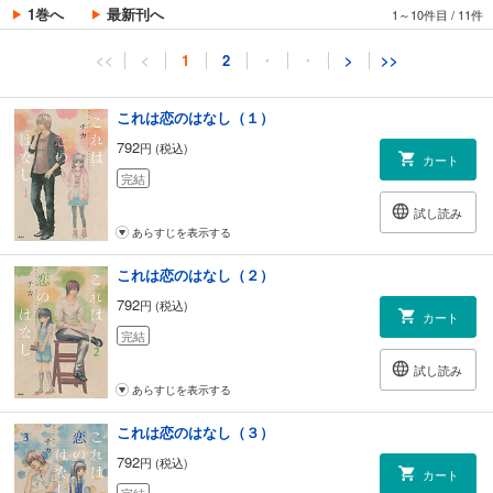
1巻へ
最新刊へ
1～10件目
/
11件
<<
<
1
2
・
・
>
>>
これは恋のはなし（１）
792
円 (税込)
カート
完結
試し読み
あらすじを表示する
これは恋のはなし（２）
792
円 (税込)
カート
完結
試し読み
あらすじを表示する
これは恋のはなし（３）
792
円 (税込)
カート
完結