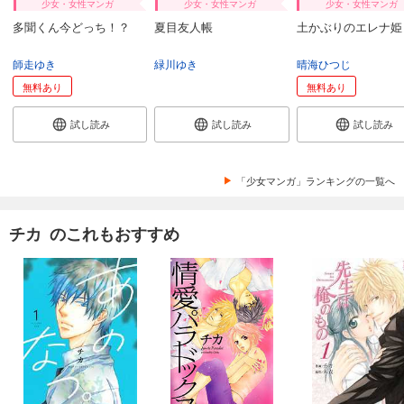
少女・女性マンガ
少女・女性マンガ
少女・女性マンガ
多聞くん今どっち！？
夏目友人帳
土かぶりのエレナ姫
師走ゆき
緑川ゆき
晴海ひつじ
無料あり
無料あり
試し読み
試し読み
試し読み
「少女マンガ」ランキングの一覧へ
チカ のこれもおすすめ