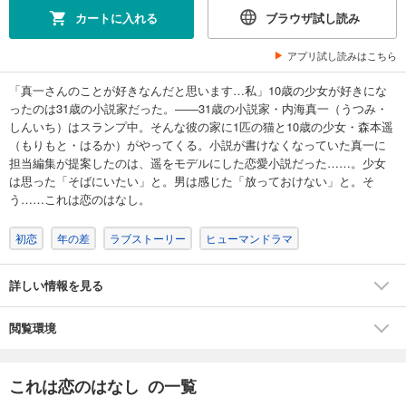
カートに入れる
ブラウザ試し読み
アプリ試し読みはこちら
「真一さんのことが好きなんだと思います…私」10歳の少女が好きにな
ったのは31歳の小説家だった。――31歳の小説家・内海真一（うつみ・
しんいち）はスランプ中。そんな彼の家に1匹の猫と10歳の少女・森本遥
（もりもと・はるか）がやってくる。小説が書けなくなっていた真一に
担当編集が提案したのは、遥をモデルにした恋愛小説だった……。少女
は思った「そばにいたい」と。男は感じた「放っておけない」と。そ
う……これは恋のはなし。
初恋
年の差
ラブストーリー
ヒューマンドラマ
詳しい情報を見る
閲覧環境
これは恋のはなし の一覧