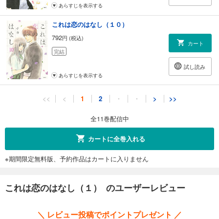
あらすじを表示する
これは恋のはなし（１０）
792
円 (税込)
カート
完結
試し読み
あらすじを表示する
これは恋のはなし（１１）
<<
<
1
2
・
・
>
>>
792
円 (税込)
カート
全11巻配信中
完結
試し読み
カートに全巻入れる
あらすじを表示する
※期間限定無料版、予約作品はカートに入りません
これは恋のはなし（１） のユーザーレビュー
＼ レビュー投稿でポイントプレゼント ／