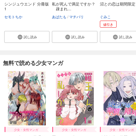
シンジュウエンド 分冊版
私が死んで満足ですか？
沼との恋は期間限定 
1
疎まれ...
セモトちか
あばたも
マチバリ
ぐみこ
値引き
試し読み
試し読み
試し読み
無料で読める少女マンガ
少女・女性マンガ
少女・女性マンガ
少女・女性マンガ