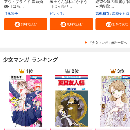
アウトブライド-異系婚
羅王くんは私にかまう
絶望令嬢の華麗なる
姻-［ばら...
［ばら売り...
～幼馴染...
月永遠子
ピンク毛
高槻和衣
馬籠ヤヒロ
無料で読む
無料で読む
無料で読む
「少女マンガ」無料一覧へ
少女マンガ ランキング
1位
2位
3位