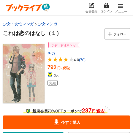
会員登録
ログイン
メニュー
少女・女性マンガ
少女マンガ
これは恋のはなし（１）
フォロー
少女・女性マンガ
チカ
4.0
(70)
792
円 (税込)
3
pt
完結
237
新規会員70%OFFクーポンで
円(税込)
今すぐ購入