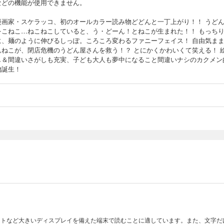
などの機能が使用できません。
漫画家・スケラッコ、初のオールカラー読み物どどんと一丁上がり！！ うど
をこねこ…ねこねこしていると、う・どーん！とねこが生まれた！！ もっち
に、麺のように伸びるしっぽ。ころころ変わるファニーフェイス！ 自由気ま
んねこが、閉店危機のうどん屋さんを救う！？ とにかくかわいくて笑える！ 
し＆間違いさがしも充実、子ども大人も夢中になること間違いナシのカクメン
物誕生！
ットなど大きいディスプレイを備えた端末で読むことに適しています。また、文字だ