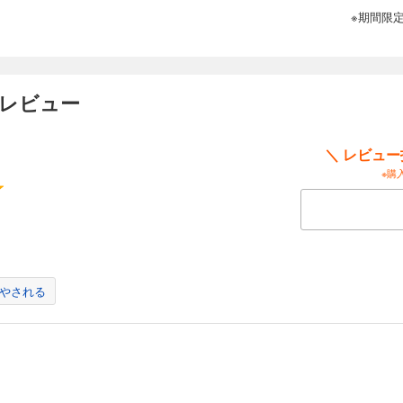
※期間限
ーレビュー
＼ レビュ
※購
やされる