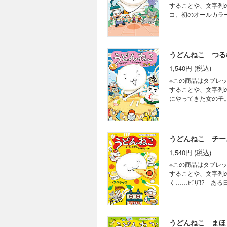
することや、文字列のハ
コ、初のオールカラ
ん！とねこが生まれ
自由気ままなうどん
いさがしも充実、子
うどんねこ つる
1,540円 (税込)
※この商品はタブレ
することや、文字列のハ
にやってきた女の子
し状!?）を置いて
そり冒険に出ること
をこねこ…ねこねこ
探し、間違いさがし
うどんねこ チー
1,540円 (税込)
※この商品はタブレ
することや、文字列のハ
く……ピザ!? あ
うどんねこたちがピ
た。かれらによると
のピザを食べるため
気シリーズ第3弾!!
うどんねこ まほ