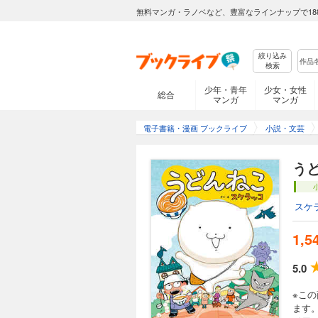
無料マンガ・ラノベなど、豊富なラインナップで18
絞り込み
検索
少年・青年
少女・女性
総合
マンガ
マンガ
電子書籍・漫画 ブックライブ
小説・文芸
う
スケ
1,5
5.0
※こ
ます