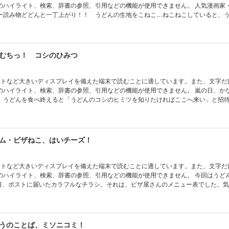
イライト、検索、辞書の参照、引用などの機能が使用できません。 人気漫画家・スケラッ
ー読み物どどんと一丁上がり！！ うどんの生地をこねこ…ねこねこしていると、
た！！ もっちりボディに、麺のように伸びるしっぽ。ころころ変わるファニー
ねこが、閉店危機のうどん屋さんを救う！？ とにかくかわいくて笑える！ 絵さ
ども大人も夢中になること間違いナシのカクメン的読み物誕生！
むちっ！ コシのひみつ
ットなど大きいディスプレイを備えた端末で読むことに適しています。また、文字だ
イライト、検索、辞書の参照、引用などの機能が使用できません。 嵐の日、かなぼうどん
。うどんを食べ終えると「うどんのコシのヒミツを知りたければここへ来い」と招
出ていきました。 うどんのコシとはなんなのか？ 気になってしかたないうどんね
に。でも海を渡った先で待っていたのは、うどんねこに似たおすもうさんねこで―
していたら生まれたうどんねこは、ひとりじゃなかった！？ 面白さ＆かわいさ特
に加え、迷路も楽しめて、遊び要素もどどんと大増量！
ム・ピザねこ、はいチーズ！
ットなど大きいディスプレイを備えた端末で読むことに適しています。また、文字だ
イライト、検索、辞書の参照、引用などの機能が使用できません。 今回はうどんではな
る日、ポストに届いたカラフルなチラシ。それは、ピザ屋さんのメニュー表でした。
ザ屋さんへ行くと、トマト・レッド、チーズ・イエローと名乗る“ピザねこ”たちが現
、家出中のバジル・グリーンもそろえば、世界一のピザができるらしいのですが…
、うどんねこの「ピザねこ仲なおりだいさくせん」が今はじまる!? ハッピーでヤ
うのことば、ミソニコミ！