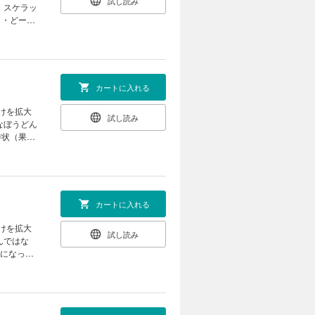
試し読み
う・どー
フェイス！
がし＆間違
カートに入れる
けを拡大
試し読み
待状（果た
こは、こっ
― うどん
盛！！ 絵
カートに入れる
けを拡大
試し読み
気になった
れまし
…。世界一
ミーな大人