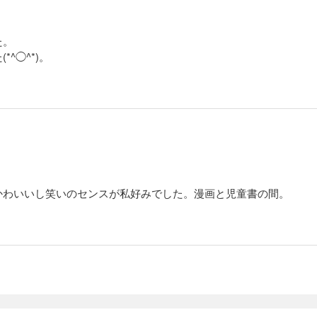
。
た。
^◯^*)。
。
かわいいし笑いのセンスが私好みでした。漫画と児童書の間。