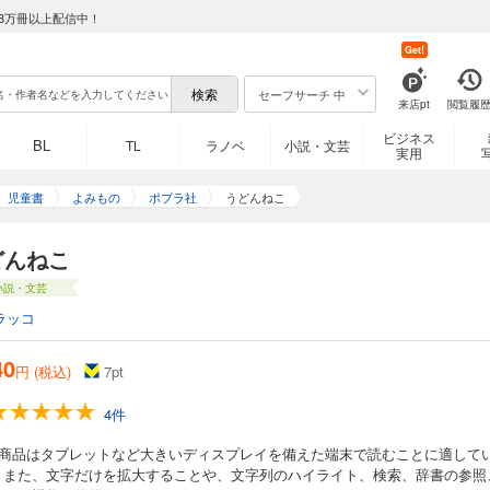
8万冊以上配信中！
Get!
セーフサーチ 中
来店pt
閲覧履
ビジネス
BL
TL
ラノベ
小説・文芸
実用
児童書
よみもの
ポプラ社
うどんねこ
どんねこ
小説・文芸
ラッコ
40
円 (税込)
7
pt
4件
の商品はタブレットなど大きいディスプレイを備えた端末で読むことに適して
。また、文字だけを拡大することや、文字列のハイライト、検索、辞書の参照