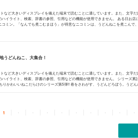
ットなど大きいディスプレイを備えた端末で読むことに適しています。また、文字だ
イライト、検索、辞書の参照、引用などの機能が使用できません。 ある日お店にやって来
ニコミン。「なんでも煮こむまほう」が得意なニコミンは、うどんねこを煮こんで
います。まほうに感動したうどんねこは、弟子にしてほしいとたのみますが、ニコ
。今度の学校の発表会も不安なようです。すると、うどんねこがある秘策をひらめ
笑えて、とってもうみゃ～な、親子に大人気のシリーズ第4弾!!
地うどんねこ、大集合！
ットなど大きいディスプレイを備えた端末で読むことに適しています。また、文字だ
ライト、検索、辞書の参照、引用などの機能が使用できません。 シリーズ累計11万部突
こだらけのシリーズ第5弾!! 巷をさわがす、うどんどろぼう。うどんねこは、
うを捕まえようと、謎の人物によびだされ、東京へ向かいます。すると、そこには
が！ みんなあつまって、いったい何が起きるんでしょうか!? シリーズ最大のス
どんねこズ”が大活躍の第5弾！
1
・
・
・
・
・
・
・
・
・