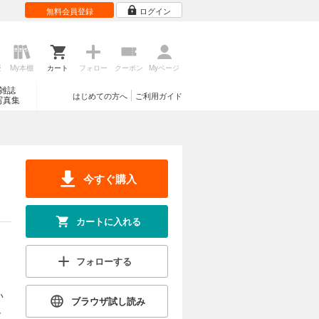
無料会員登録
ログイン
歴
My本棚
カート
フォロー
クーポン
Myページ
雑誌
はじめての方へ
ご利用ガイド
写真集
今すぐ購入
カートに入れる
フォローする
い
ブラウザ試し読み
、