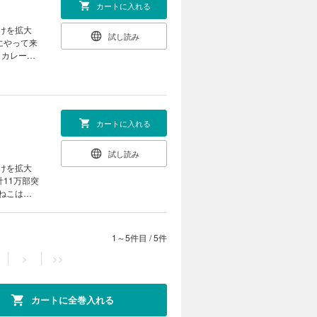
カートに入れる
けを拡大
試し読み
、カレーう
ミンは自分
い
カートに入れる
試し読み
けを拡大
、たくさん
ケール
1～5件目
/
5件
>
>>
カートに全巻入れる