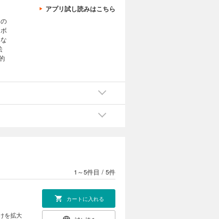
アプリ試し読みはこちら
んの
りボ
まな
絵
的
1～5件目
/
5件
カートに入れる
けを拡大