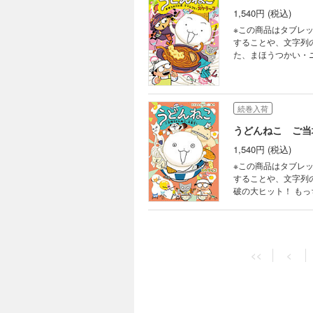
1,540円 (税込)
※この商品はタブレ
することや、文字列のハ
た、まほうつかい・
どんねこにしてしま
に自信がありません
て……!? ほっこり
続巻入荷
うどんねこ ご当
1,540円 (税込)
※この商品はタブレ
することや、文字列のハイ
破の大ヒット！ もっちりかわいいね
一緒にうどんどろぼ
のご当地うどんねこ
（!?）で贈る、“う
<<
<