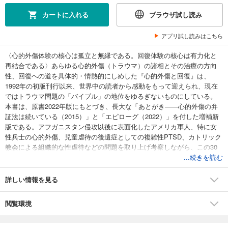
カートに入れる
ブラウザ試し読み
アプリ試し読みはこちら
〈心的外傷体験の核心は孤立と無縁である。回復体験の核心は有力化と
再結合である〉あらゆる心的外傷（トラウマ）の諸相とその治療の方向
性、回復への道を具体的・情熱的にしめした『心的外傷と回復』は、
1992年の初版刊行以来、世界中の読者から感動をもって迎えられ、現在
ではトラウマ問題の「バイブル」の地位をゆるぎないものにしている。
本書は、原書2022年版にもとづき、長大な「あとがき――心的外傷の弁
証法は続いている（2015）」と「エピローグ（2022）」を付した増補新
版である。アフガニスタン侵攻以後に表面化したアメリカ軍人、特に女
性兵士の心的外傷、児童虐待の後遺症としての複雑性PTSD、カトリック
教会による組織的な性虐待などの問題を取り上げ考察しながら、この30
年間の心的外傷研究の発展を関与観察的態度で詳細に追い、その展望に
...続きを読む
及んでいる。そしてハーマンは、最後に結んでいる。〈結局のところ、
心的外傷を癒すためには身体と脳と心を一つに統合することが必要なの
詳しい情報を見る
だという、基本に立ち戻ることになる。まず安全な場をもつこと、そし
て思い出すこと、服喪追悼すること、そしてコミュニティにもう一度つ
閲覧環境
ながることである。…回復の土台石となるのは、心理療法と社会的支援
である。この原理は、どんな治療技法によっても、どんな薬物によって