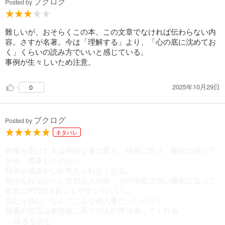
ブクログ
Posted by
難しいが、おそらくこの本、この文章でなければ伝わらない内
容。さすが名著。今は「理解する」より、「心の底に沈めてお
く」くらいの読み方でいいと感じている。
事例が生々しいため注意。
2025年10月29日
0
ブクログ
Posted by
ネタバレ
外傷を受けた人は些細な事に驚き、挑発に怒り、睡眠の質が下
がる。悪夢もそのせい。
闘争か逃走かしか考えられなくなる。
助けられなかった大切な人の命、その情景は強い重荷になって
非常にPTSDを起こしやすいらしい。
当たり前だ。なんでこんな他人事だったんだ？
普通の犯罪は被害者に周りの人が寄り添ってくれる
...続きを読む