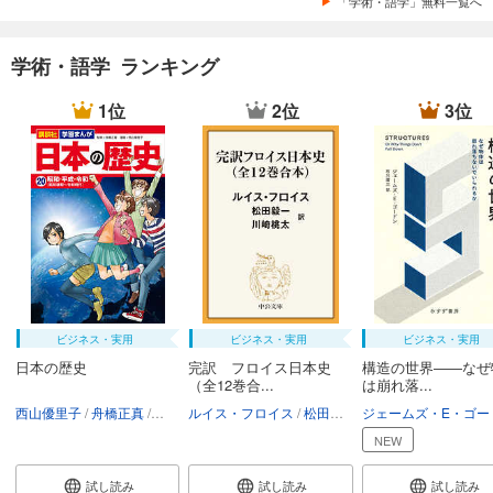
「学術・語学」無料一覧へ
学術・語学 ランキング
1位
2位
3位
ビジネス・実用
ビジネス・実用
ビジネス・実用
日本の歴史
完訳 フロイス日本史
構造の世界――なぜ
（全12巻合...
は崩れ落...
西山優里子
舟橋正真
講談社
ルイス・フロイス
松田毅一
川崎桃太
NEW
試し読み
試し読み
試し読み