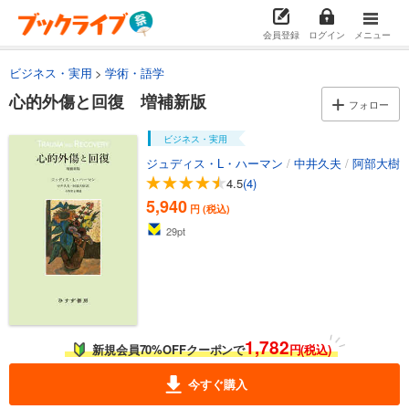
会員登録
ログイン
メニュー
ビジネス・実用
学術・語学
心的外傷と回復 増補新版
フォロー
ビジネス・実用
ジュディス・L・ハーマン
/
中井久夫
/
阿部大樹
4.5
(4)
5,940
円 (税込)
29
pt
1,782
新規会員70%OFFクーポンで
円(税込)
今すぐ購入