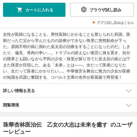
カートに入れる
ブラウザ試し読み
アプリ試し読みはこちら
女性が医師になることも、男性医師にかかることも禁じられた莉国。医
師だった亡父から学んだものの診療ができない珠里に突然勅命が下っ
た。原因不明の病に倒れた皇太后の治療をすることになったのだ。しき
たり、偏見、骨肉の争い…。トラブルの絶えない後宮に身を置き、自分
の限界とも闘いながら平民の少女・珠里が探り当てた皇太后の病とは!?
また珠里が目指した、ある「未来」とは――。女だって医者になりた
い、女だって医者にかかりたい…。中華後宮を舞台に無力の少女が医療
の知識を武器に奮闘する、コバルト文庫の名作が新装版で再登場！
詳しい情報を見る
閲覧環境
珠華杏林医治伝 乙女の大志は未来を癒す のユーザ
ーレビュー