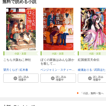
無料で読める小説
小説・文芸
小説・文芸
小説・文芸
こちら大阪ねこ神社
ぼくの家族はみんな誰か
紅国後宮天命伝
を殺して...
望月くらげ
紅木春
ベンジャミン・スティーヴンソン
綾瀬ありる
富永和子
武田ほた
試し読み
試し読み
試し読み
増量中
増量中
増量中
「小説」無料一覧へ