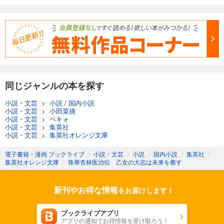
同じジャンルの本を探す
小説・文芸
>
小説
/
国内小説
小説・文芸
>
小田菜摘
小説・文芸
>
ペキォ
小説・文芸
>
集英社
小説・文芸
>
集英社オレンジ文庫
電子書籍・漫画 ブックライブ
〉
小説・文芸
〉
小説
〉
国内小説
〉
集英社
〉
集英社オレンジ文庫
〉
珠華杏林医治伝 乙女の大志は未来を癒す
新刊やお得な情報
をお届けします！
ブックライブアプリ
アプリの通知でお得情報を受け取ろう！