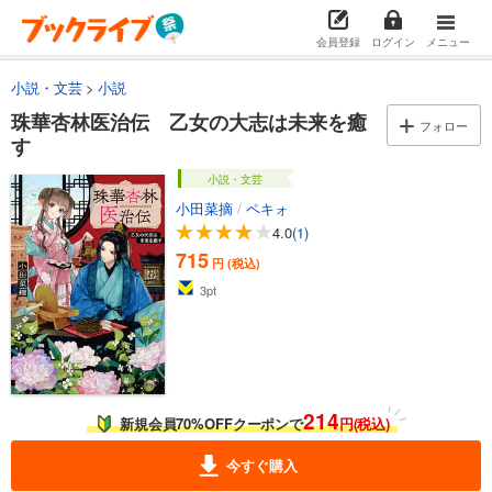
会員登録
ログイン
メニュー
小説・文芸
小説
珠華杏林医治伝 乙女の大志は未来を癒
フォロー
す
小説・文芸
小田菜摘
/
ペキォ
4.0
(1)
715
円 (税込)
3
pt
214
新規会員70%OFFクーポンで
円(税込)
今すぐ購入