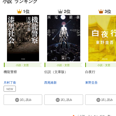
小説 ランキング
1位
2位
3位
小説・文芸
小説・文芸
小説・文芸
機龍警察
伝説（文庫版）
白夜行
月村了衛
西尾維新
東野圭吾
NEW
試し読み
試し読み
試し読み
「小説」ランキングの一覧へ