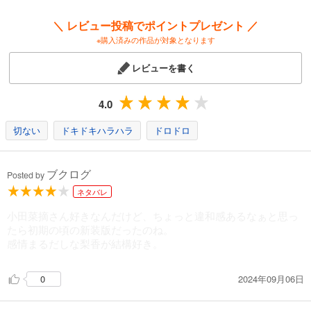
＼ レビュー投稿でポイントプレゼント ／
※購入済みの作品が対象となります
レビューを書く
4.0
切ない
ドキドキハラハラ
ドロドロ
ブクログ
Posted by
ネタバレ
小田菜摘さん好きなんだけど、ちょっと違和感あるなぁと思っ
たら初期の頃の新装版だったのね。
感情まるだしな梨香が結構好き。
2024年09月06日
0