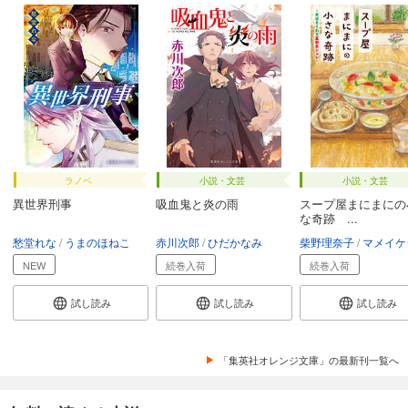
ラノベ
小説・文芸
小説・文芸
異世界刑事
吸血鬼と炎の雨
スープ屋まにまにの
な奇跡 ...
愁堂れな
うまのほねこ
赤川次郎
ひだかなみ
柴野理奈子
マメイケ
NEW
続巻入荷
続巻入荷
試し読み
試し読み
試し読み
「集英社オレンジ文庫」の最新刊一覧へ