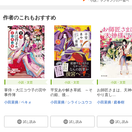
作者のこれもおすすめ
小説・文芸
小説・文芸
小説・文芸
掌侍・大江コウ子の宮中
平安あや解き草紙 ～そ
お師匠さまは、天
事件簿
の姫、後...
やり直し...
小田菜摘
ペキォ
小田菜摘
シライシユウコ
小田菜摘
庭春樹
試し読み
試し読み
試し読み