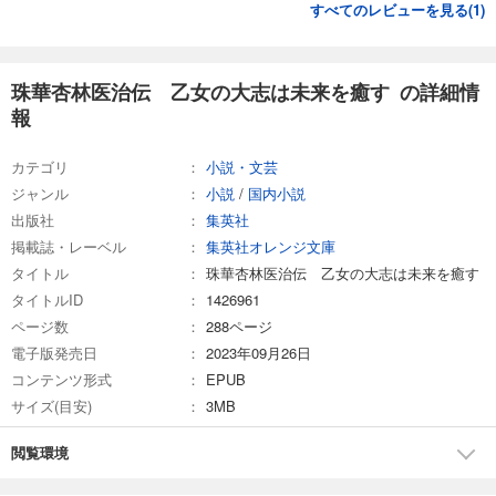
すべてのレビューを見る(
1
)
珠華杏林医治伝 乙女の大志は未来を癒す の詳細情
報
カテゴリ
小説・文芸
ジャンル
小説
/
国内小説
出版社
集英社
掲載誌・レーベル
集英社オレンジ文庫
タイトル
珠華杏林医治伝 乙女の大志は未来を癒す
タイトルID
1426961
ページ数
288ページ
電子版発売日
2023年09月26日
コンテンツ形式
EPUB
サイズ(目安)
3MB
閲覧環境