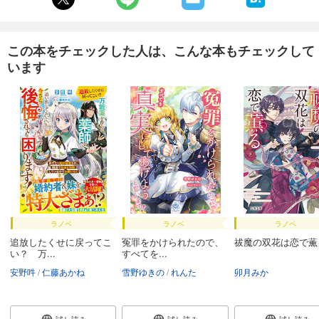
この本をチェックした人は、こんな本もチェックして
います
ラノベ
ラノベ
ラノベ
追放したくせに戻ってこ
冤罪をかけられたので、
祓魔の双花は恋で薫
い？ 万...
すべてを...
安野吽
仁藤あかね
雪野ゆきの
れんた
卯月みか
試し読み
試し読み
試し読み