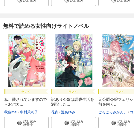
無料で読める女性向けライトノベル
ラノベ
ラノベ
ラノベ
私、愛されていますので
訳あり令嬢は調香生活を
元公爵令嬢フェリシ
～おバカ...
満喫した...
前を向く...
秋色mai
中村茉莉子
花宵
澄あゆみ
ごろごろみかん。
コユ
試し読み
試し読み
試し読み
増量中
増量中
増量中