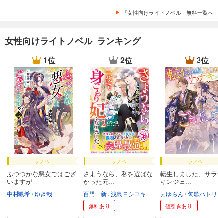
「女性向けライトノベル」無料一覧へ
女性向けライトノベル ランキング
1位
2位
3位
ラノベ
ラノベ
ラノベ
ふつつかな悪女ではござ
さようなら、私を選ばな
転生しました、サラ
いますが
かった元...
キンジェ...
中村颯希
ゆき哉
百門一新
浅島ヨシユキ
まゆらん
匈歌ハトリ
無料あり
値引きあり