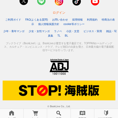
ログイン
ご利用ガイド
FAQ(よくある質問)
お問い合わせ
採用情報
利用規約
特商法の表
示
個人情報保護方針
cookie等ポリシー
少年・青年マンガ
少女・女性マンガ
ラノベ
小説・文芸
ビジネス・実用
雑誌・写
真集
TL
BL
ブックライブ（BookLive!）は、BookLiveが運営する電子書店です。TOPPANホールディング
ス、カルチュア・コンビニエンス・クラブ、テレビ朝日の出資を受け、日本最大級の電子書籍配
信サービスを行っています。
© BookLive Co., Ltd.