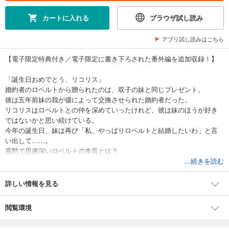
カートに入れる
ブラウザ試し読み
アプリ試し読みはこちら
【電子限定特典付き／電子限定に書き下ろされた番外編を追加収録！】
「誕生日おめでとう、リコリス」
婚約者のロベルトから贈られたのは、双子の妹と同じプレゼント。
彼は五年前妹の我が儘によって交換させられた婚約者だった。
リコリスはロベルトとの仲を深めていったけれど、彼は妹のほうが好き
ではないかと思い続けている。
今年の誕生日、妹は再び「私、やっぱりロベルトと結婚したいわ」と言
い出して……。
寡黙で思慮深いロベルトの本音とは？
そして、交換して妹の婚約者となった初恋の相手・ヒューゴも「本当に
...続きを読む
こいつと結婚するのか？ それとも、俺と？」とリコリスを求めてきて
──！？
詳しい情報を見る
閲覧環境