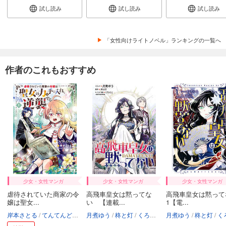
試し読み
試し読み
試し読み
「女性向けライトノベル」ランキングの一覧へ
作者のこれもおすすめ
少女・女性マンガ
少女・女性マンガ
少女・女性マンガ
虐待されていた商家の令
高飛車皇女は黙ってな
高飛車皇女は黙って
嬢は聖女...
い 【連載...
1【電...
岸本さとる
てんてんどんどん
月煮ゆう
くろでこ
柊と灯
くろでこ
月煮ゆう
柊と灯
くろ