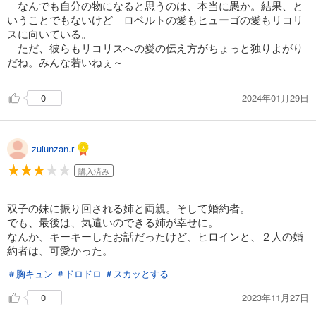
なんでも自分の物になると思うのは、本当に愚か。結果、と
いうことでもないけど ロベルトの愛もヒューゴの愛もリコリ
スに向いている。
ただ、彼らもリコリスへの愛の伝え方がちょっと独りよがり
だね。みんな若いねぇ～
2024年01月29日
0
zuiunzan.r
購入済み
双子の妹に振り回される姉と両親。そして婚約者。
でも、最後は、気遣いのできる姉が幸せに。
なんか、キーキーしたお話だったけど、ヒロインと、２人の婚
約者は、可愛かった。
＃胸キュン
＃ドロドロ
＃スカッとする
2023年11月27日
0