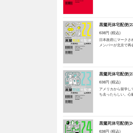
黒鷺死体宅配便(22
638円 (税込)
日本政府にマークさ
メンバーが北京で再
黒鷺死体宅配便(23
638円 (税込)
アメリカから留学し
ち去ったらしい。心
黒鷺死体宅配便(24
638円 (税込)