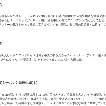
)
都市伝説のストーリーがすべて“国有化”される!? “御伽衆”の末裔で物語を実体化さ
魔手とは？（「マッドガッサー」編） 練習中に不慮のアクシデントで死亡してしま
ランナーの死体を使って美談に変えようとする、腹黒い政治家の目論見とは!?（「
)
の大ヒット!? アンドロイドは電子小説の夢を見るか？＜ゴーストエディター編＞ 南米の絶滅
を媒介にウイルスが蔓延!? パンデミックを食い止めろ!!＜人面虫編＞
)シーズン0 高校生編(１)
イタコの能力を持つ唐津九郎をはじめ、佐々木アオ、沼田真古人といった特殊能力を
、黒鷺高校時代に出会い、死体が生き返る事件に巻き込まれていた！―――「九相研
たちと出会った谷田有志と槙野慧子。二人は子供のころ衝撃的な事件に遭遇してい