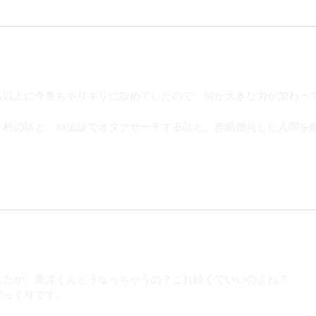
も以上に今巻もギリギリに攻めていたので、何か大きな力が加わっ
た村の話と、顔認証でオタクサーチする話と、赤紙徴兵した人間を
したが、唐津くんどうなっちゃうの？これ続くでいいのよね？
びっくりです。