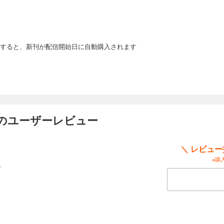
生える足、死体洗いのバイトなど、黒鷺メンバーたちの周囲で起こる、都市伝説を
ななか佐々木がまたも行方不明になって……!?―――「世間師」編 他、一遍を収
すると、新刊が配信開始日に自動購入されます
 のユーザーレビュー
＼ レビュ
※購