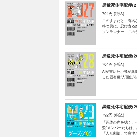
黒鷺死体宅配便(27
704円 (税込)
このままだと、有名な
持つ男に、忍び寄る
ソンランナー。この
ナー」編）
黒鷺死体宅配便(28
704円 (税込)
AIが書いた小説が異例
した固有種“人面虫”
黒鷺死体宅配便(29
792円 (税込)
「死体の声を聴く」
鷺”メンバーたちは
「人形劇部」で唐津