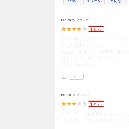
＃怖い
＃ダーク
＃切ない
Posted by
ブクログ
ネタバレ
今巻で完結…のようだけど、いつ
ても不思議ではないｗ
内容は、存在しない都市伝説化し
おうとすると倫理感が狂う…）
地図
...続きを読む
0
Posted by
ブクログ
ネタバレ
とうとう、指名手配されちゃいま
ラストボーズからの変わりように