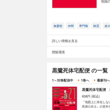
収録
黒鷺死体宅配便 
638円 (税込)
死者と会話をするこ
変わった能力を持つ
無愛想
仲間
専門職
除霊
政
収録!
詳しい情報を見る
黒鷺死体宅配便 
閲覧環境
638円 (税込)
墓から復活した伝説
た人々の共通点とは?
黒鷺死体宅配便 の一覧
1～32巻配信中
1巻へ
最新刊へ
黒鷺死体宅配便 
638円 (税込)
「地図上に存在しな
死身の兵士」の意外