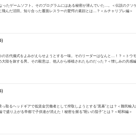
になったゲームソフト。そのプログラムにはある秘密が潜んでいた…。＜伝説のクソ
に飛んだ沼田。知り合った覆面レスラーの驚愕の素顔とは…？＜ルチャリブレ編＞
)
コの古代儀式をよみがえらせようとする一味。そのリーダーはなんと…！？＜トウ
め大陸を旅する男。その殺意は、他人から移植されたものだった？＜憎しみの共感
)
乗っ取るヘッドギアで低賃金労働者として搾取しようとする”黒幕”とは？＜難民輸入
五輪で盛り上がる帝都で子供達が消えた！秘密を握る”呪いの茄子”とは？＜昭和編＞