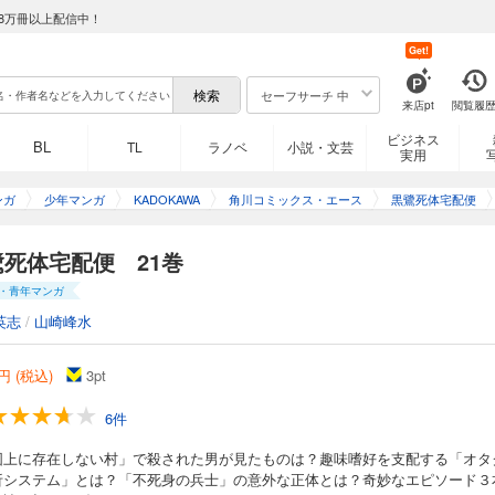
8万冊以上配信中！
脈と“マッカーサー道路”の秘密とは？横須賀の原潜基地に隠された“極秘物質”とは？
Get!
る“処置”とは？奇妙なエピソード３編収録！
セーフサーチ 中
来店pt
閲覧履
ビジネス
BL
TL
ラノベ
小説・文芸
実用
17巻
ンガ
少年マンガ
KADOKAWA
角川コミックス・エース
黒鷺死体宅配便
こった“怪奇現象”とは！？ 独りでに動きまわる左手の向かう先とは！？ カルト教
？ 奇妙なエピソード３編収録！
鷺死体宅配便 21巻
・青年マンガ
英志
/
山崎峰水
18巻
円 (税込)
3
pt
少女の魂が宿った「八尺様」とは！？脅威の再生細胞技術をもたらしたある「生き
6件
ード３編収録！
図上に存在しない村」で殺された男が見たものは？趣味嗜好を支配する「オタ
析システム」とは？「不死身の兵士」の意外な正体とは？奇妙なエピソード３