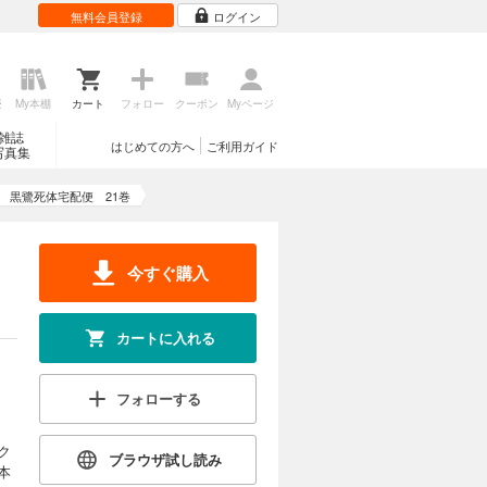
無料会員登録
ログイン
虐待された
試し読み
歴
My本棚
カート
フォロー
クーポン
Myページ
雑誌
はじめての方へ
ご利用ガイド
写真集
カートに入れる
黒鷺死体宅配便 21巻
団が作った
試し読み
今すぐ購入
カートに入れる
カートに入れる
もの」と
フォローする
試し読み
ク
ブラウザ試し読み
本