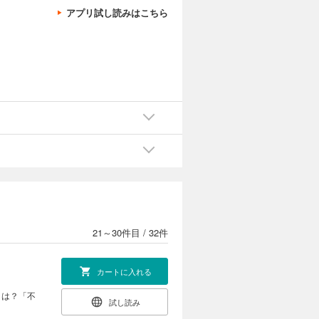
アプリ試し読みはこちら
カートに入れる
、ちょっと
試し読み
イラストも
カートに入れる
物に襲われ
試し読み
21～30件目
/
32件
カートに入れる
とは？「不
試し読み