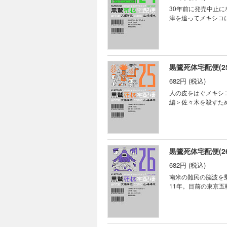
30年前に発売中止
津を追ってメキシコ
黒鷺死体宅配便(25
682円 (税込)
人の皮をはぐメキシ
編＞佐々木を殺すた
黒鷺死体宅配便(26
682円 (税込)
南米の難民の脳波を
11年。目前の東京