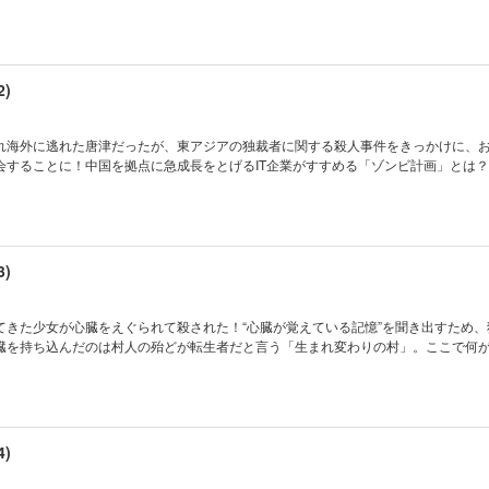
)
れ海外に逃れた唐津だったが、東アジアの独裁者に関する殺人事件をきっかけに、
会することに！中国を拠点に急成長をとげるIT企業がすすめる「ゾンビ計画」とは？
)
てきた少女が心臓をえぐられて殺された！“心臓が覚えている記憶”を聞き出すため、
臓を持ち込んだのは村人の殆どが転生者だと言う「生まれ変わりの村」。ここで何
)