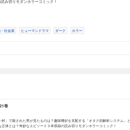
の読み切りモダンホラーコミック！
19巻
とのできる唐津、死体なら百発百中で見つけられるダウジング能力を持つ沼田など
メンバーが営む、死体専門宅配便!奇妙なエピソード3編収録!電子書籍版にはカラー
治・社会派
ヒューマンドラマ
ダーク
ホラー
20巻
のヘビメタバンドとは?誰でも美人になれる驚愕の美容液の製造法とは?小さな生き
奇妙なエピソード3編収録!読み切り形式でどこからでも読めるモダンホラー!
21巻
い村」で殺された男が見たものは？趣味嗜好を支配する「オタク顔解析システム」
な正体とは？奇妙なエピソード３本収録の読み切りモダンホラーコミック！