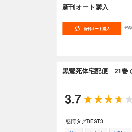
人面犬、フジツボの
新刊オート購入
る怪異の数々！そん
登録
新刊オート購入
黒鷺死体宅配便 21巻
3.7
感情タグBEST3