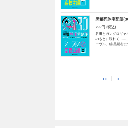
件に関連して、佐々
―――「青ゲット事
黒鷺死体宅配便(30
792円 (税込)
谷田とガングロギャ
のもとに現れて……
ーヴル」編 黒鷺村
が発生する。その事
―――「口裂け女」
黒鷺死体宅配便(31
880円 (税込)
<<
<
かつて富士山の樹海
る。彼女たちは、死
編 それは惨殺され
件。時を経てまた、
唐津が知った驚愕の
黒鷺死体宅配便(32
968円 (税込)