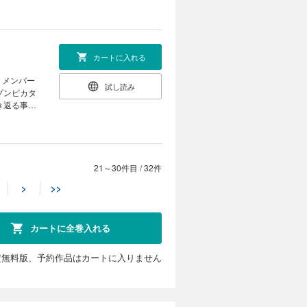
…！
カートに入れる
」メンバー
試し読み
ゾンビカタ
き返る事件
て……。
21～30件目
/
32件
カートに入れる
>
>>
の前に現れ
試し読み
―「樹海」
方不明事
カートに全巻入れる
の謎を追う
定無料版、予約作品はカートに入りません
カートに入れる