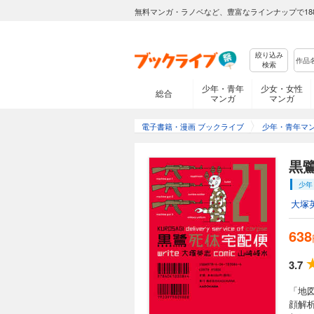
638円 (税込)
無料マンガ・ラノベなど、豊富なラインナップで18
東京に仕込まれた気
子供に施された、あ
絞り込み
検索
少年・青年
少女・女性
総合
マンガ
マンガ
黒鷺死体宅配便 
638円 (税込)
電子書籍・漫画 ブックライブ
少年・青年マ
ゾンビ映画撮影中に起
奇妙な“装置”とは！
黒
少年
大塚
黒鷺死体宅配便 
638
638円 (税込)
いじめで死を選んだ
3.7
は！？奇妙なエピソ
「地
顔解