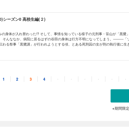
木が図書館から何者かに連れ去られ…！谷田もそのチャネリングの能力を狙われて
件」「ゾンビカターヴル」編
)シーズン0 高校生編(２)
ルの身体が入れ替わった!? そして、事情を知っている様子の元刑事・笹山が「黒鷺
。 そんななか、病院に居るはずの谷田の身体は行方不明になってしまう。―――「
に伝わる祭事「黒鷺講」が行われようとする頃、とある死刑囚の女が刑の執行後に生
件には若かりし頃の笹山と因縁の相手・頭白慎吾による過去の出来事が関係してい
編
)シーズン0 高校生編(３)
1
2
3
4
・
・
・
・
・
・
の中で行われた、新興宗教団体の集団自殺。その生き残りの３人の少女が唐津たち
体を見つけて生き返らせるビジネスを行っているという。その真の目的とは？――
た黒鷺姫の呪いなのか……？刑事だった若き日の笹山が捜査していた女子高生連続行
同じような失踪事件が発生する。犯人は黄泉の国から舞い戻った死者なのか？事件
事実とは？―――「転生」編
※期間限
)シーズン0 高校生編(４)