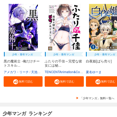
少年・青年マンガ
少年・青年マンガ
少年・青年マンガ
黒の魔術士 -俺だけチー
ふたりの千佳～完璧な彼
白夜姫[ばら売り]
トスキル...
女には秘...
アメカワ・リーチ
天池のぞむ
クリエイティブハウスポケット
TENCENTAnimation&Comics/XWING
夏名ゆーま
無料で読む
無料で読む
無料で読む
「少年マンガ」無料一覧へ
少年マンガ ランキング