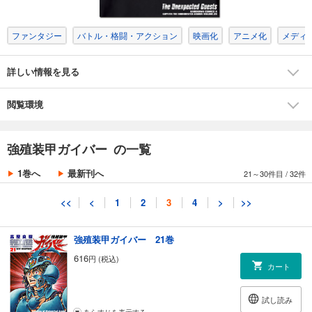
試し読み
あらすじを表示する
ファンタジー
バトル・格闘・アクション
映画化
アニメ化
メディ
強殖装甲ガイバー 19巻
616
円 (税込)
カート
詳しい情報を見る
試し読み
閲覧環境
あらすじを表示する
強殖装甲ガイバー 20巻
強殖装甲ガイバー の一覧
616
円 (税込)
カート
1巻へ
最新刊へ
21～30件目
/
32件
試し読み
<<
<
1
2
3
4
>
>>
あらすじを表示する
強殖装甲ガイバー 21巻
616
円 (税込)
カート
試し読み