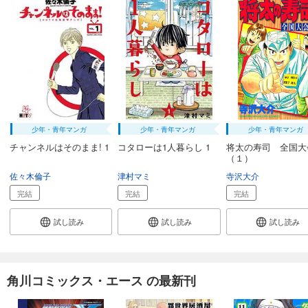
少年・青年マンガ
少年・青年マンガ
少年・青年マンガ
チャンネルはそのまま! 1
コタローは1人暮らし 1
将太の寿司 全国大
（１）
佐々木倫子
津村マミ
寺沢大介
完結
完結
完結
試し読み
試し読み
試し読み
角川コミックス・エース の最新刊