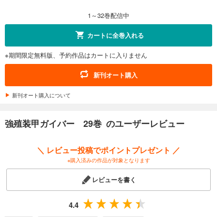
616
円 (税込)
カート
1～32巻配信中
試し読み
カートに全巻入れる
あらすじを表示する
※期間限定無料版、予約作品はカートに入りません
強殖装甲ガイバー 32巻
638
円 (税込)
新刊オート購入
カート
新刊オート購入について
試し読み
あらすじを表示する
強殖装甲ガイバー 29巻 のユーザーレビュー
＼ レビュー投稿でポイントプレゼント ／
※購入済みの作品が対象となります
レビューを書く
4.4