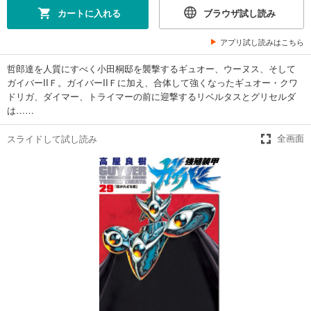
カートに入れる
ブラウザ試し読み
試し読み
あらすじを表示する
アプリ試し読みはこちら
強殖装甲ガイバー 16巻
哲郎達を人質にすべく小田桐邸を襲撃するギュオー、ウーヌス、そして
616
円 (税込)
カート
ガイバーIIＦ。ガイバーIIＦに加え、合体して強くなったギュオー・クワ
ドリガ、ダイマー、トライマーの前に迎撃するリベルタスとグリセルダ
は……
試し読み
あらすじを表示する
スライドして試し読み
全画面
強殖装甲ガイバー 17巻
616
円 (税込)
カート
試し読み
あらすじを表示する
強殖装甲ガイバー 18巻
616
円 (税込)
カート