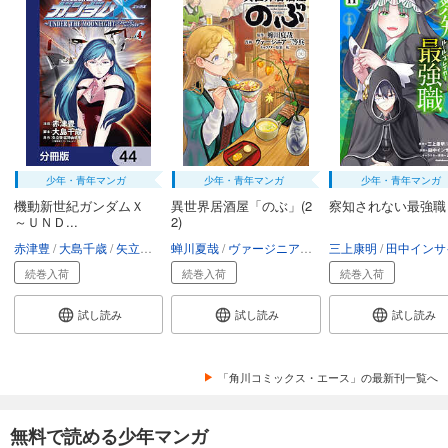
少年・青年マンガ
少年・青年マンガ
少年・青年マンガ
機動新世紀ガンダムＸ
異世界居酒屋「のぶ」(2
察知されない最強職
～ＵＮＤ...
2)
赤津豊
大島千歳
矢立肇・富野由悠季
蝉川夏哉
ヴァージニア二等兵
三上康明
転
田中インサイ
続巻入荷
続巻入荷
続巻入荷
試し読み
試し読み
試し読み
「角川コミックス・エース」の最新刊一覧へ
無料で読める少年マンガ