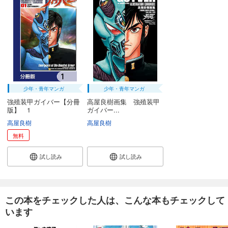
少年・青年マンガ
少年・青年マンガ
強殖装甲ガイバー【分冊
高屋良樹画集 強殖装甲
版】 1
ガイバー...
高屋良樹
高屋良樹
無料
試し読み
試し読み
この本をチェックした人は、こんな本もチェックして
います