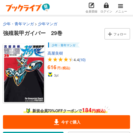
会員登録
ログイン
メニュー
試し読み
あらすじを表示する
少年・青年マンガ
少年マンガ
強殖装甲ガイバー 13巻
強殖装甲ガイバー 29巻
フォロー
594
円 (税込)
カート
少年・青年マンガ
高屋良樹
試し読み
4.4
(10)
あらすじを表示する
616
円 (税込)
強殖装甲ガイバー 14巻
3
pt
594
円 (税込)
カート
試し読み
あらすじを表示する
184
新規会員70%OFFクーポンで
円(税込)
強殖装甲ガイバー 15巻
616
円 (税込)
今すぐ購入
カート