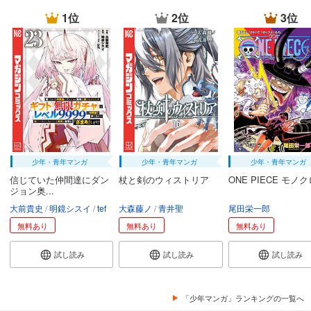
1位
2位
3位
少年・青年マンガ
少年・青年マンガ
少年・青年マンガ
信じていた仲間達にダン
杖と剣のウィストリア
ONE PIECE モノ
ジョン奥...
大前貴史
明鏡シスイ
tef
大森藤ノ
青井聖
尾田栄一郎
無料あり
無料あり
無料あり
試し読み
試し読み
試し読み
「少年マンガ」ランキングの一覧へ