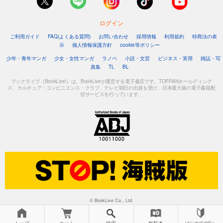
ログイン
ご利用ガイド
FAQ(よくある質問)
お問い合わせ
採用情報
利用規約
特商法の表
示
個人情報保護方針
cookie等ポリシー
少年・青年マンガ
少女・女性マンガ
ラノベ
小説・文芸
ビジネス・実用
雑誌・写
真集
TL
BL
ブックライブ（BookLive!）は、BookLiveが運営する電子書店です。TOPPANホールディング
ス、カルチュア・コンビニエンス・クラブ、テレビ朝日の出資を受け、日本最大級の電子書籍配
信サービスを行っています。
© BookLive Co., Ltd.