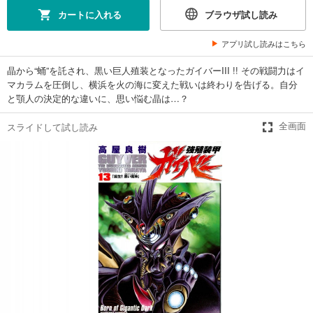
試し読み
カートに入れる
ブラウザ試し読み
あらすじを表示する
強殖装甲ガイバー 6巻
アプリ試し読みはこちら
594
円 (税込)
カート
晶から“蛹”を託され、黒い巨人殖装となったガイバーIII !! その戦闘力はイ
マカラムを圧倒し、横浜を火の海に変えた戦いは終わりを告げる。自分
と顎人の決定的な違いに、思い悩む晶は…？
試し読み
あらすじを表示する
スライドして試し読み
全画面
強殖装甲ガイバー 7巻
594
円 (税込)
カート
試し読み
あらすじを表示する
強殖装甲ガイバー 8巻
594
円 (税込)
カート
試し読み