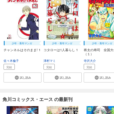
少年・青年マンガ
少年・青年マンガ
少年・青年マンガ
チャンネルはそのまま! 1
コタローは1人暮らし 1
将太の寿司 全国大
（１）
佐々木倫子
津村マミ
寺沢大介
完結
完結
完結
試し読み
試し読み
試し読み
角川コミックス・エース の最新刊