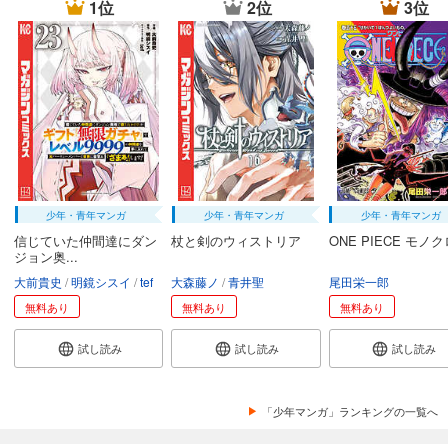
1位
2位
3位
少年・青年マンガ
少年・青年マンガ
少年・青年マンガ
信じていた仲間達にダン
杖と剣のウィストリア
ONE PIECE モノ
ジョン奥...
大前貴史
明鏡シスイ
tef
大森藤ノ
青井聖
尾田栄一郎
無料あり
無料あり
無料あり
試し読み
試し読み
試し読み
「少年マンガ」ランキングの一覧へ