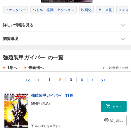
あらすじを表示する
ファンタジー
バトル・格闘・アクション
映画化
アニメ化
メディ
強殖装甲ガイバー 9巻
594
円 (税込)
カート
詳しい情報を見る
試し読み
閲覧環境
あらすじを表示する
強殖装甲ガイバー 10巻
強殖装甲ガイバー の一覧
594
円 (税込)
カート
1巻へ
最新刊へ
11～20件目
/
32件
試し読み
<<
<
1
2
3
4
>
>>
あらすじを表示する
強殖装甲ガイバー 11巻
594
円 (税込)
カート
試し読み
あらすじを表示する