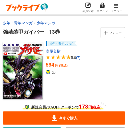
試し読み
会員登録
ログイン
メニュー
あらすじを表示する
強殖装甲ガイバー 3巻
少年・青年マンガ
少年マンガ
759
円 (税込)
強殖装甲ガイバー 13巻
フォロー
カート
少年・青年マンガ
試し読み
高屋良樹
あらすじを表示する
5.0
(7)
強殖装甲ガイバー 4巻
594
円 (税込)
594
円 (税込)
2
pt
カート
試し読み
あらすじを表示する
強殖装甲ガイバー 5巻
178
新規会員70%OFFクーポンで
円(税込)
594
円 (税込)
カート
今すぐ購入