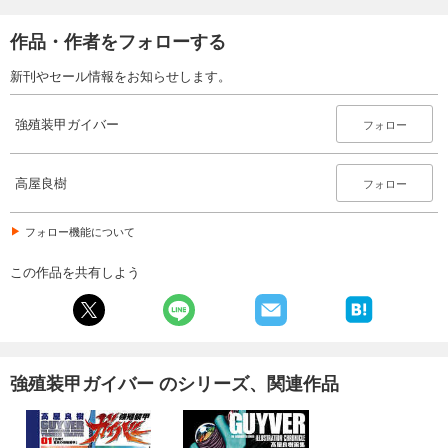
試し読み
あらすじを表示する
作品・作者をフォローする
強殖装甲ガイバー 28巻
新刊やセール情報をお知らせします。
616
円 (税込)
カート
強殖装甲ガイバー
フォロー
試し読み
あらすじを表示する
高屋良樹
フォロー
強殖装甲ガイバー 29巻
フォロー機能について
616
円 (税込)
カート
この作品を共有しよう
試し読み
あらすじを表示する
強殖装甲ガイバー 30巻
強殖装甲ガイバー のシリーズ、関連作品
616
円 (税込)
カート
試し読み