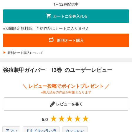
カート
1～32巻配信中
試し読み
カートに全巻入れる
あらすじを表示する
※期間限定無料版、予約作品はカートに入りません
強殖装甲ガイバー 22巻
616
円 (税込)
新刊オート購入
カート
新刊オート購入について
試し読み
あらすじを表示する
強殖装甲ガイバー 13巻 のユーザーレビュー
強殖装甲ガイバー 23巻
616
円 (税込)
＼ レビュー投稿でポイントプレゼント ／
カート
※購入済みの作品が対象となります
試し読み
レビューを書く
あらすじを表示する
強殖装甲ガイバー 24巻
5.0
616
円 (税込)
カート
アツい
ドキドキハラハラ
カッコいい