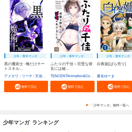
少年・青年マンガ
少年・青年マンガ
少年・青年マンガ
黒の魔術士 -俺だけチー
ふたりの千佳～完璧な彼
白夜姫[ばら売り]
トスキル...
女には秘...
アメカワ・リーチ
天池のぞむ
クリエイティブハウスポケット
TENCENTAnimation&Comics/XWING
夏名ゆーま
無料で読む
無料で読む
無料で読む
「少年マンガ」無料一覧へ
少年マンガ ランキング