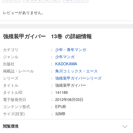
試し読み
レビューがありません。
あらすじを表示する
強殖装甲ガイバー 25巻
616
円 (税込)
強殖装甲ガイバー 13巻 の詳細情報
カート
カテゴリ
少年・青年マンガ
試し読み
ジャンル
少年マンガ
あらすじを表示する
出版社
KADOKAWA
強殖装甲ガイバー 26巻
掲載誌・レーベル
角川コミックス・エース
616
円 (税込)
シリーズ
強殖装甲ガイバーシリーズ
カート
タイトル
強殖装甲ガイバー
タイトルID
141189
試し読み
電子版発売日
2012年08月03日
あらすじを表示する
コンテンツ形式
EPUB
強殖装甲ガイバー 27巻
サイズ(目安)
32MB
616
円 (税込)
カート
閲覧環境