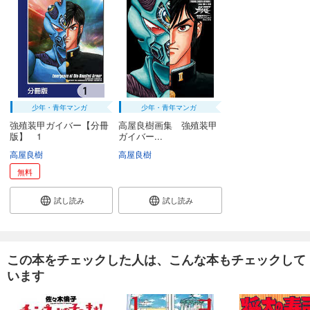
あらすじを表示する
強殖装甲ガイバー 31巻
616
円 (税込)
カート
試し読み
あらすじを表示する
少年・青年マンガ
少年・青年マンガ
強殖装甲ガイバー【分冊
高屋良樹画集 強殖装甲
強殖装甲ガイバー 32巻
版】 1
ガイバー...
638
円 (税込)
高屋良樹
高屋良樹
カート
無料
試し読み
試し読み
試し読み
あらすじを表示する
この本をチェックした人は、こんな本もチェックして
います