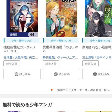
少年・青年マンガ
少年・青年マンガ
少年・青年マンガ
機動新世紀ガンダムＸ
異世界居酒屋「のぶ」(2
察知されない最強職
～ＵＮＤ...
2)
赤津豊
大島千歳
矢立肇・富野由悠季
蝉川夏哉
ヴァージニア二等兵
三上康明
転
田中インサイ
続巻入荷
続巻入荷
続巻入荷
試し読み
試し読み
試し読み
「角川コミックス・エース」の最新刊一覧へ
無料で読める少年マンガ