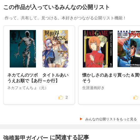
この作品が入っているみんなの公開リスト
作って、共有して、見つける。本好きがつながる公開リスト機能！
ネカてんのツボ　タイトルあい
懐かしさのあまり買った＆買
うえお順で【あ行～か行】
そう
ネカフェてんちょ（元）
生涯漫画好き
2
みんなの公開リストをもっと見る
に関連する記事
強殖装甲ガイバー