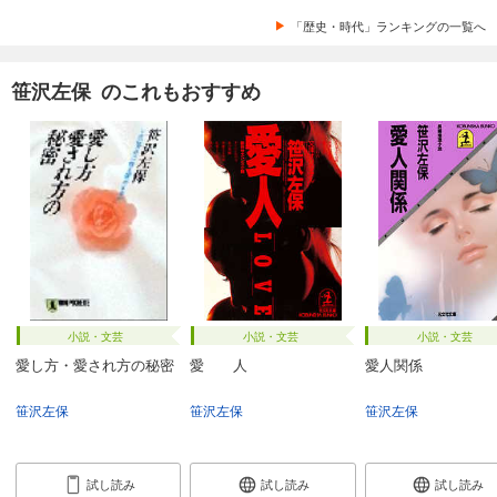
「歴史・時代」ランキングの一覧へ
笹沢左保 のこれもおすすめ
小説・文芸
小説・文芸
小説・文芸
愛し方・愛され方の秘密
愛 人
愛人関係
笹沢左保
笹沢左保
笹沢左保
試し読み
試し読み
試し読み