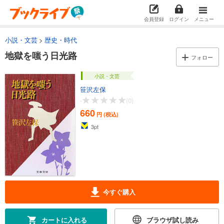
会員登録
ログイン
メニュー
小説・文芸
歴史・時代
地獄を嗤う日光路
フォロー
小説・文芸
笹沢左保
-
(0)
660
円 (税込)
3
pt
今すぐ購入
カートに入れる
ブラウザ試し読み