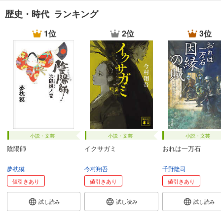
歴史・時代 ランキング
1位
2位
3位
小説・文芸
小説・文芸
小説・文芸
陰陽師
イクサガミ
おれは一万石
夢枕獏
今村翔吾
千野隆司
値引きあり
値引きあり
値引きあり
試し読み
試し読み
試し読み