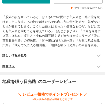
アプリ試し読みはこちら
「股旅小説を書いていると、ぼくもいつの間にか主人公と一緒に旅を続
けることになる。あの峠を越えたらその向こうに何があるか、急がない
と日が暮れてしまう、こうした旅とはまったく孤独なものだ、などとぼ
くも主人公と同じことを考えている」（あとがきより） 「借りを返さに
ゃ死にきれぬ」渡世人・小仏の新三郎を描く連作は街道シリーズ「雪に
花散る奥州路」の姉妹篇。「背を陽に向けた房州路」「月夜に吼えた遠
州路」「飛んで火に入る相州路」「地獄を嗤う日光路」の四篇を収録。
詳しい情報を見る
閲覧環境
地獄を嗤う日光路 のユーザーレビュー
＼ レビュー投稿でポイントプレゼント ／
※購入済みの作品が対象となります