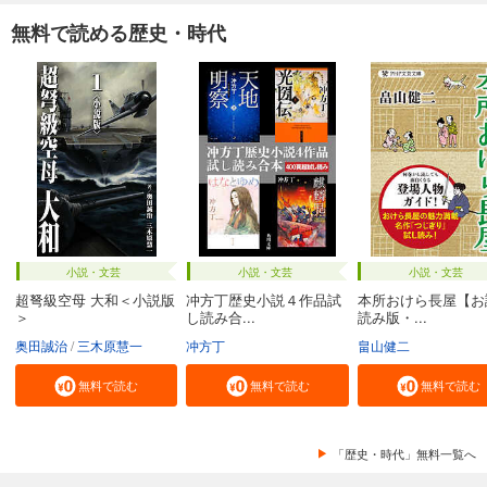
無料で読める歴史・時代
小説・文芸
小説・文芸
小説・文芸
超弩級空母 大和＜小説版
冲方丁歴史小説４作品試
本所おけら長屋【お
＞
し読み合...
読み版・...
奥田誠治
三木原慧一
冲方丁
畠山健二
無料で読む
無料で読む
無料で読む
「歴史・時代」無料一覧へ