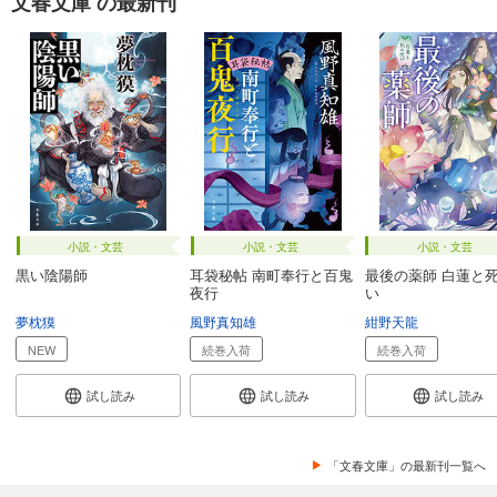
文春文庫 の最新刊
小説・文芸
小説・文芸
小説・文芸
黒い陰陽師
耳袋秘帖 南町奉行と百鬼
最後の薬師 白蓮と
夜行
い
夢枕獏
風野真知雄
紺野天龍
NEW
続巻入荷
続巻入荷
試し読み
試し読み
試し読み
「文春文庫」の最新刊一覧へ