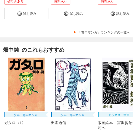
値引きあり
無料あり
無料あり
試し読み
試し読み
試し読み
「青年マンガ」ランキングの一覧へ
畑中純 のこれもおすすめ
少年・青年マンガ
少年・青年マンガ
ビジネス・実用
ガタロ〈1〉
田園通信
版画絵本 宮沢賢治
河へ