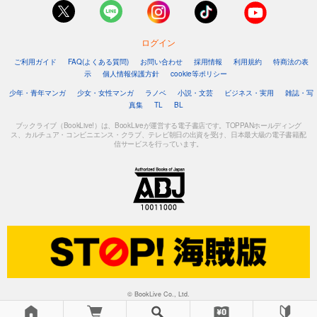
ログイン
ご利用ガイド
FAQ(よくある質問)
お問い合わせ
採用情報
利用規約
特商法の表
示
個人情報保護方針
cookie等ポリシー
少年・青年マンガ
少女・女性マンガ
ラノベ
小説・文芸
ビジネス・実用
雑誌・写
真集
TL
BL
ブックライブ（BookLive!）は、BookLiveが運営する電子書店です。TOPPANホールディング
ス、カルチュア・コンビニエンス・クラブ、テレビ朝日の出資を受け、日本最大級の電子書籍配
信サービスを行っています。
© BookLive Co., Ltd.