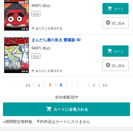
540
円 (税込)
カート
完結
試し読み
あらすじを表示する
まんだら屋の良太 愛蔵版 50
540
円 (税込)
カート
完結
試し読み
あらすじを表示する
まんだら屋の良太 愛蔵版 51
<<
<
5
6
・
・
>
>>
540
円 (税込)
カート
全53巻配信中
完結
試し読み
カートに全巻入れる
あらすじを表示する
※期間限定無料版、予約作品はカートに入りません
まんだら屋の良太 愛蔵版 52
540
円 (税込)