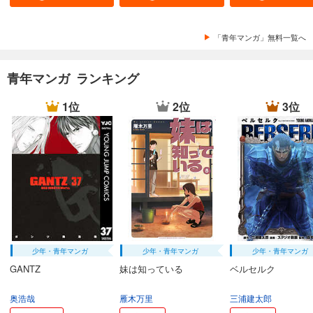
「青年マンガ」無料一覧へ
青年マンガ ランキング
1位
2位
3位
少年・青年マンガ
少年・青年マンガ
少年・青年マンガ
GANTZ
妹は知っている
ベルセルク
奥浩哉
雁木万里
三浦建太郎