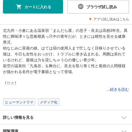
試し読み
カートに入れる
ブラウザ試し読み
あらすじを表示する
アプリ試し読みはこちら
まんだら屋の良太 愛蔵版 37
540
円 (税込)
北九州・小倉にある温泉宿「まんだら屋」の息子・良太は高校3年生。異
カート
性に興味津々な思春期真っ只中の青年だが、ときには根性を見せる健康
完結
男児。
試し読み
幼なじみに茶屋の娘、はては宿の使用人まで忙しなく目移りさせている
あらすじを表示する
彼は、今日も女性をおっかけ、トラブルに巻き込まれる。周囲は呆れて
いるけれど、最後は力を貸しちゃう心の優しい青少年。
まんだら屋の良太 愛蔵版 38
架空の温泉街「九鬼谷」を舞台に、良太を取り巻く性と風俗の人間模様
540
円 (税込)
が描かれる名作が電子書籍となって登場。
カート
完結
【目次】
試し読み
第1話 花火
...続きを読む
あらすじを表示する
第2話 天使のトランペット
第3話 鬼の舞
ヒューマンドラマ
メディア化
まんだら屋の良太 愛蔵版 39
第4話 夏に抱かれて
540
円 (税込)
第5話 幽霊
カート
詳しい情報を見る
第6話 秋雨
完結
第7話 小さい秋
試し読み
第8話 婚約
閲覧環境