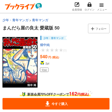
試し読み
会員登録
ログイン
メニュー
あらすじを表示する
少年・青年マンガ
青年マンガ
まんだら屋の良太 愛蔵版 34
まんだら屋の良太 愛蔵版 50
540
円 (税込)
フォロー
カート
完結
少年・青年マンガ
試し読み
畑中純
あらすじを表示する
-
(0)
540
まんだら屋の良太 愛蔵版 35
円 (税込)
2
pt
540
円 (税込)
カート
完結
完結
試し読み
あらすじを表示する
162
まんだら屋の良太 愛蔵版 36
新規会員70%OFFクーポンで
円(税込)
540
円 (税込)
カート
今すぐ購入
完結