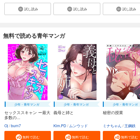
試し読み
試し読み
試し読み
無料で読める青年マンガ
少年・青年マンガ
少年・青年マンガ
少年・青年マンガ
セックススキャン ー最大
義母と姉と
秘密の授業
多数の...
Oj
burn7
Kim.PD
ムンウッド
ミナちゃん
王鋼鉄
無料で読む
無料で読む
無料で読む