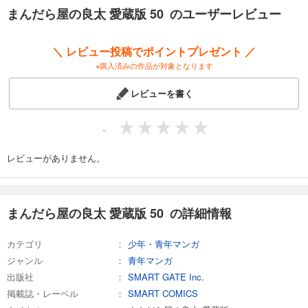
カート
まんだら屋の良太 愛蔵版 50 のユーザーレビュー
完結
試し読み
＼ レビュー投稿でポイントプレゼント ／
あらすじを表示する
※購入済みの作品が対象となります
まんだら屋の良太 愛蔵版 53
レビューを書く
540
円 (税込)
カート
完結
-
試し読み
あらすじを表示する
レビューがありません。
まんだら屋の良太 愛蔵版 50 の詳細情報
カテゴリ
少年・青年マンガ
ジャンル
青年マンガ
出版社
SMART GATE Inc.
掲載誌・レーベル
SMART COMICS