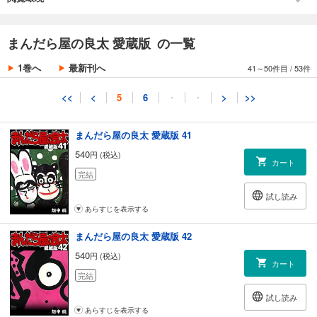
あらすじを表示する
第9話 山へ
まんだら屋の良太 愛蔵版 40
まんだら屋の良太 愛蔵版 の一覧
540
円 (税込)
カート
1巻へ
最新刊へ
41～50件目
/
53件
完結
試し読み
<<
<
5
6
・
・
>
>>
あらすじを表示する
まんだら屋の良太 愛蔵版 41
540
円 (税込)
カート
完結
試し読み
あらすじを表示する
まんだら屋の良太 愛蔵版 42
540
円 (税込)
カート
完結
試し読み
あらすじを表示する