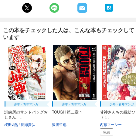
この本をチェックした人は、こんな本もチェックして
います
少年・青年マンガ
少年・青年マンガ
少年・青年マンガ
訓練所のサンドバッグお
TOUGH 第二章 1
甘神さんちの縁結び
じさん、...
（１）
桜田vi熱
長瀬貴弘
猿渡哲也
内藤マーシー
完結