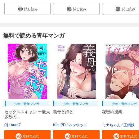
試し読み
あらすじを表示する
試し読み
試し読み
試し読み
まんだら屋の良太 愛蔵版 42
540
円 (税込)
カート
無料で読める青年マンガ
完結
試し読み
あらすじを表示する
まんだら屋の良太 愛蔵版 43
540
円 (税込)
カート
完結
試し読み
あらすじを表示する
少年・青年マンガ
少年・青年マンガ
少年・青年マンガ
まんだら屋の良太 愛蔵版 44
セックススキャン ー最大
義母と姉と
秘密の授業
540
円 (税込)
多数の...
カート
完結
Oj
burn7
Kim.PD
ムンウッド
ミナちゃん
王鋼鉄
試し読み
無料で読む
無料で読む
無料で読む