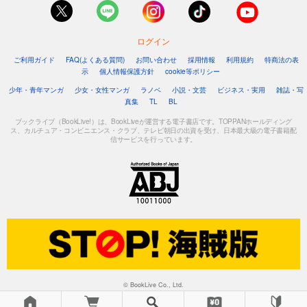
ログイン
ご利用ガイド
FAQ(よくある質問)
お問い合わせ
採用情報
利用規約
特商法の表
示
個人情報保護方針
cookie等ポリシー
少年・青年マンガ
少女・女性マンガ
ラノベ
小説・文芸
ビジネス・実用
雑誌・写
真集
TL
BL
ブックライブ（BookLive!）は、BookLiveが運営する電子書店です。TOPPANホールディング
ス、カルチュア・コンビニエンス・クラブ、テレビ朝日の出資を受け、日本最大級の電子書籍配
信サービスを行っています。
© BookLive Co., Ltd.