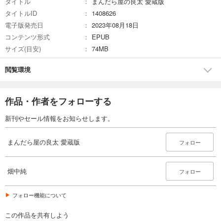
タイトル
まんだら屋の良太 愛蔵版
完結
タイトルID
1408626
試し読み
電子版発売日
2023年08月18日
あらすじを表示する
コンテンツ形式
EPUB
まんだら屋の良太 愛蔵版 36
サイズ(目安)
74MB
540
円 (税込)
カート
閲覧環境
完結
試し読み
作品・作者をフォローする
あらすじを表示する
まんだら屋の良太 愛蔵版 37
新刊やセール情報をお知らせします。
540
円 (税込)
カート
まんだら屋の良太 愛蔵版
フォロー
完結
試し読み
あらすじを表示する
畑中純
フォロー
まんだら屋の良太 愛蔵版 38
フォロー機能について
540
円 (税込)
カート
この作品を共有しよう
完結