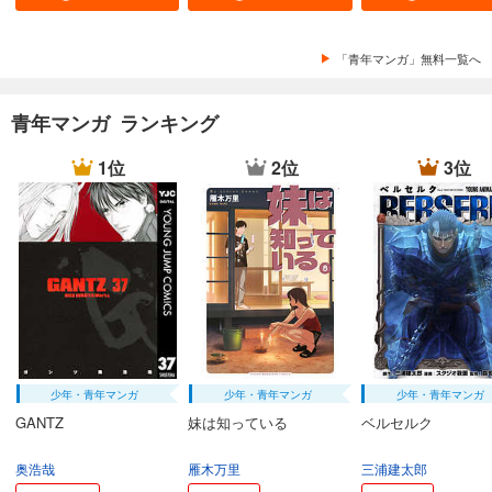
あらすじを表示する
まんだら屋の良太 愛蔵版 45
「青年マンガ」無料一覧へ
540
円 (税込)
カート
完結
青年マンガ ランキング
試し読み
あらすじを表示する
1位
2位
3位
まんだら屋の良太 愛蔵版 46
540
円 (税込)
カート
完結
試し読み
あらすじを表示する
まんだら屋の良太 愛蔵版 47
540
円 (税込)
少年・青年マンガ
少年・青年マンガ
少年・青年マンガ
カート
完結
GANTZ
妹は知っている
ベルセルク
試し読み
奥浩哉
雁木万里
三浦建太郎
あらすじを表示する