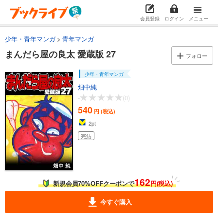
試し読み
会員登録
ログイン
メニュー
あらすじを表示する
少年・青年マンガ
青年マンガ
まんだら屋の良太 愛蔵版 14
まんだら屋の良太 愛蔵版 27
540
円 (税込)
フォロー
カート
完結
少年・青年マンガ
試し読み
畑中純
あらすじを表示する
-
(0)
540
まんだら屋の良太 愛蔵版 15
円 (税込)
2
pt
540
円 (税込)
カート
完結
完結
試し読み
あらすじを表示する
162
まんだら屋の良太 愛蔵版 16
新規会員70%OFFクーポンで
円(税込)
540
円 (税込)
カート
今すぐ購入
完結