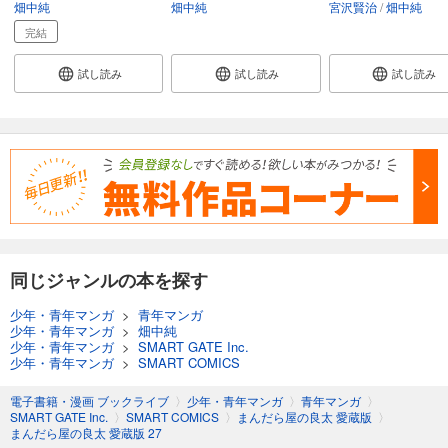
まんだら屋の良太 愛蔵版 51
畑中純
畑中純
宮沢賢治
畑中純
540
円 (税込)
完結
カート
完結
試し読み
試し読み
試し読み
試し読み
あらすじを表示する
まんだら屋の良太 愛蔵版 52
540
円 (税込)
カート
完結
試し読み
あらすじを表示する
同じジャンルの本を探す
まんだら屋の良太 愛蔵版 53
540
少年・青年マンガ
>
青年マンガ
円 (税込)
カート
少年・青年マンガ
>
畑中純
完結
少年・青年マンガ
>
SMART GATE Inc.
少年・青年マンガ
>
SMART COMICS
試し読み
あらすじを表示する
電子書籍・漫画 ブックライブ
〉
少年・青年マンガ
〉
青年マンガ
〉
SMART GATE Inc.
〉
SMART COMICS
〉
まんだら屋の良太 愛蔵版
〉
まんだら屋の良太 愛蔵版 27