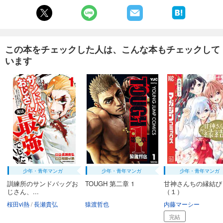
試し読み
あらすじを表示する
まんだら屋の良太 愛蔵版 39
この本をチェックした人は、こんな本もチェックして
540
円 (税込)
カート
います
完結
試し読み
あらすじを表示する
まんだら屋の良太 愛蔵版 40
540
円 (税込)
カート
完結
試し読み
あらすじを表示する
少年・青年マンガ
少年・青年マンガ
少年・青年マンガ
まんだら屋の良太 愛蔵版 41
訓練所のサンドバッグお
TOUGH 第二章 1
甘神さんちの縁結び
じさん、...
（１）
540
円 (税込)
カート
桜田vi熱
長瀬貴弘
猿渡哲也
内藤マーシー
完結
完結