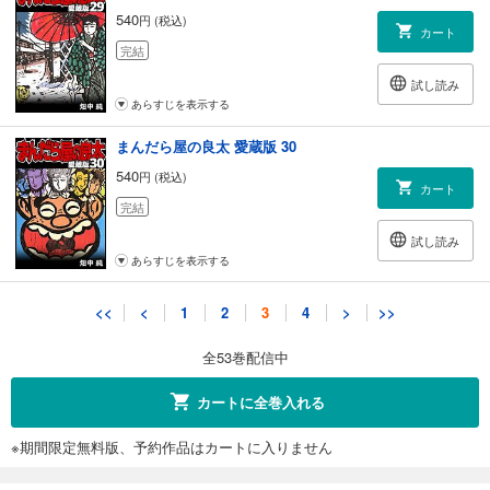
540
円 (税込)
カート
完結
試し読み
あらすじを表示する
まんだら屋の良太 愛蔵版 30
540
円 (税込)
カート
完結
試し読み
あらすじを表示する
まんだら屋の良太 愛蔵版 31
<<
<
1
2
3
4
>
>>
540
円 (税込)
カート
全53巻配信中
完結
試し読み
カートに全巻入れる
あらすじを表示する
※期間限定無料版、予約作品はカートに入りません
まんだら屋の良太 愛蔵版 32
540
円 (税込)