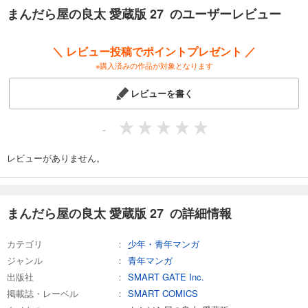
カート
まんだら屋の良太 愛蔵版 27 のユーザーレビュー
完結
試し読み
＼ レビュー投稿でポイントプレゼント ／
あらすじを表示する
※購入済みの作品が対象となります
まんだら屋の良太 愛蔵版 33
レビューを書く
540
円 (税込)
カート
完結
-
試し読み
あらすじを表示する
レビューがありません。
まんだら屋の良太 愛蔵版 34
540
円 (税込)
カート
まんだら屋の良太 愛蔵版 27 の詳細情報
完結
試し読み
カテゴリ
少年・青年マンガ
あらすじを表示する
ジャンル
青年マンガ
まんだら屋の良太 愛蔵版 35
出版社
SMART GATE Inc.
掲載誌・レーベル
SMART COMICS
540
円 (税込)
カート