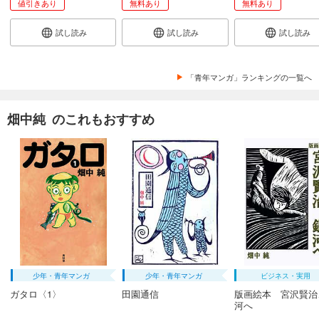
値引きあり
無料あり
無料あり
まんだら屋の良太 愛蔵版 48
試し読み
試し読み
試し読み
540
円 (税込)
カート
完結
試し読み
「青年マンガ」ランキングの一覧へ
あらすじを表示する
まんだら屋の良太 愛蔵版 49
畑中純 のこれもおすすめ
540
円 (税込)
カート
完結
試し読み
あらすじを表示する
まんだら屋の良太 愛蔵版 50
540
円 (税込)
カート
完結
少年・青年マンガ
少年・青年マンガ
ビジネス・実用
試し読み
ガタロ〈1〉
田園通信
版画絵本 宮沢賢治
あらすじを表示する
河へ