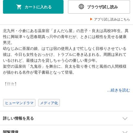
試し読み
カートに入れる
ブラウザ試し読み
あらすじを表示する
アプリ試し読みはこちら
まんだら屋の良太 愛蔵版 17
540
円 (税込)
北九州・小倉にある温泉宿「まんだら屋」の息子・良太は高校3年生。異
カート
性に興味津々な思春期真っ只中の青年だが、ときには根性を見せる健康
完結
男児。
試し読み
幼なじみに茶屋の娘、はては宿の使用人まで忙しなく目移りさせている
あらすじを表示する
彼は、今日も女性をおっかけ、トラブルに巻き込まれる。周囲は呆れて
いるけれど、最後は力を貸しちゃう心の優しい青少年。
まんだら屋の良太 愛蔵版 18
架空の温泉街「九鬼谷」を舞台に、良太を取り巻く性と風俗の人間模様
540
円 (税込)
が描かれる名作が電子書籍となって登場。
カート
完結
【目次】
試し読み
第1話 獅子よ！
...続きを読む
あらすじを表示する
第2話 ジロリの男
第3話 流れの女
ヒューマンドラマ
メディア化
まんだら屋の良太 愛蔵版 19
第4話 緑の季節
540
円 (税込)
第5話 狸
カート
詳しい情報を見る
第6話 深刻ごっこ
完結
第7話 あいつ
試し読み
第8話 海へ
閲覧環境