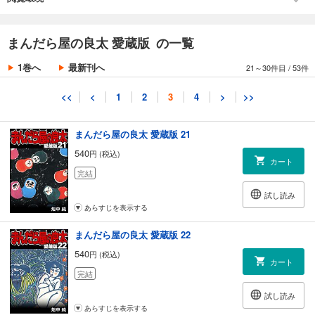
あらすじを表示する
第9話 くちづけ
まんだら屋の良太 愛蔵版 20
まんだら屋の良太 愛蔵版 の一覧
540
円 (税込)
カート
1巻へ
最新刊へ
21～30件目
/
53件
完結
試し読み
<<
<
1
2
3
4
>
>>
あらすじを表示する
まんだら屋の良太 愛蔵版 21
540
円 (税込)
カート
完結
試し読み
あらすじを表示する
まんだら屋の良太 愛蔵版 22
540
円 (税込)
カート
完結
試し読み
あらすじを表示する