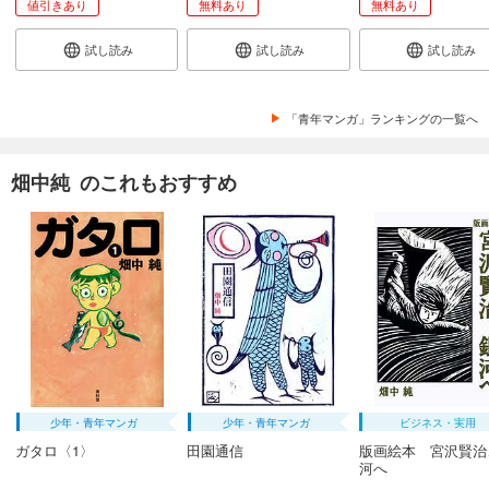
値引きあり
無料あり
無料あり
まんだら屋の良太 愛蔵版 48
試し読み
試し読み
試し読み
540
円 (税込)
カート
完結
試し読み
「青年マンガ」ランキングの一覧へ
あらすじを表示する
まんだら屋の良太 愛蔵版 49
畑中純 のこれもおすすめ
540
円 (税込)
カート
完結
試し読み
あらすじを表示する
まんだら屋の良太 愛蔵版 50
540
円 (税込)
カート
完結
少年・青年マンガ
少年・青年マンガ
ビジネス・実用
試し読み
ガタロ〈1〉
田園通信
版画絵本 宮沢賢治
あらすじを表示する
河へ