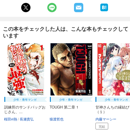
試し読み
あらすじを表示する
まんだら屋の良太 愛蔵版 39
この本をチェックした人は、こんな本もチェックして
540
円 (税込)
カート
います
完結
試し読み
あらすじを表示する
まんだら屋の良太 愛蔵版 40
540
円 (税込)
カート
完結
試し読み
あらすじを表示する
少年・青年マンガ
少年・青年マンガ
少年・青年マンガ
まんだら屋の良太 愛蔵版 41
訓練所のサンドバッグお
TOUGH 第二章 1
甘神さんちの縁結び
じさん、...
（１）
540
円 (税込)
カート
桜田vi熱
長瀬貴弘
猿渡哲也
内藤マーシー
完結
完結