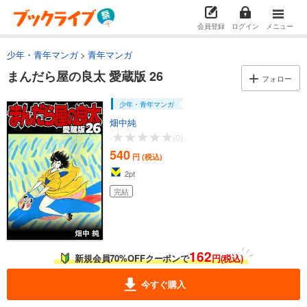
試し読み
会員登録
ログイン
メニュー
あらすじを表示する
少年・青年マンガ
青年マンガ
まんだら屋の良太 愛蔵版 14
まんだら屋の良太 愛蔵版 26
540
円 (税込)
フォロー
カート
完結
少年・青年マンガ
試し読み
畑中純
あらすじを表示する
-
(0)
540
まんだら屋の良太 愛蔵版 15
円 (税込)
2
pt
540
円 (税込)
カート
完結
完結
試し読み
あらすじを表示する
162
まんだら屋の良太 愛蔵版 16
新規会員70%OFFクーポンで
円(税込)
540
円 (税込)
カート
今すぐ購入
完結