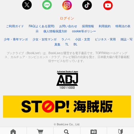
ログイン
ご利用ガイド
FAQ(よくある質問)
お問い合わせ
採用情報
利用規約
特商法の表
示
個人情報保護方針
cookie等ポリシー
少年・青年マンガ
少女・女性マンガ
ラノベ
小説・文芸
ビジネス・実用
雑誌・写
真集
TL
BL
ブックライブ（BookLive!）は、BookLiveが運営する電子書店です。TOPPANホールディング
ス、カルチュア・コンビニエンス・クラブ、テレビ朝日の出資を受け、日本最大級の電子書籍配
信サービスを行っています。
© BookLive Co., Ltd.