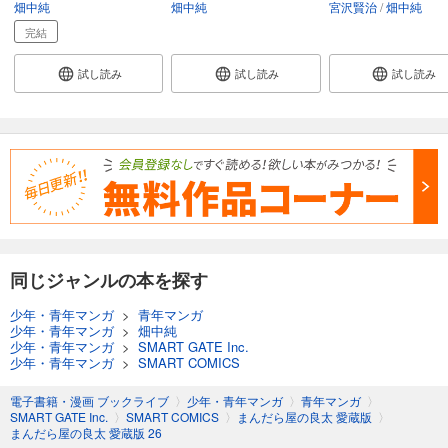
まんだら屋の良太 愛蔵版 51
畑中純
畑中純
宮沢賢治
畑中純
540
円 (税込)
完結
カート
完結
試し読み
試し読み
試し読み
試し読み
あらすじを表示する
まんだら屋の良太 愛蔵版 52
540
円 (税込)
カート
完結
試し読み
あらすじを表示する
同じジャンルの本を探す
まんだら屋の良太 愛蔵版 53
540
少年・青年マンガ
>
青年マンガ
円 (税込)
カート
少年・青年マンガ
>
畑中純
完結
少年・青年マンガ
>
SMART GATE Inc.
少年・青年マンガ
>
SMART COMICS
試し読み
あらすじを表示する
電子書籍・漫画 ブックライブ
〉
少年・青年マンガ
〉
青年マンガ
〉
SMART GATE Inc.
〉
SMART COMICS
〉
まんだら屋の良太 愛蔵版
〉
まんだら屋の良太 愛蔵版 26