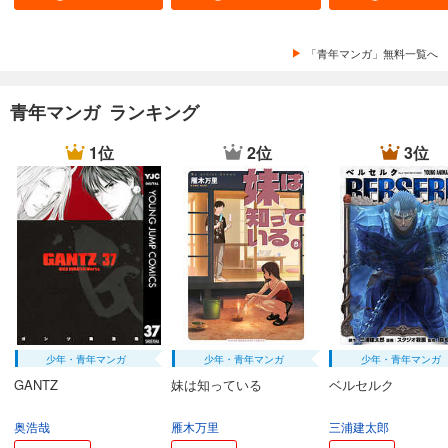
あらすじを表示する
まんだら屋の良太 愛蔵版 45
「青年マンガ」無料一覧へ
540
円 (税込)
カート
完結
青年マンガ ランキング
試し読み
あらすじを表示する
1位
2位
3位
まんだら屋の良太 愛蔵版 46
540
円 (税込)
カート
完結
試し読み
あらすじを表示する
まんだら屋の良太 愛蔵版 47
540
円 (税込)
少年・青年マンガ
少年・青年マンガ
少年・青年マンガ
カート
完結
GANTZ
妹は知っている
ベルセルク
試し読み
奥浩哉
雁木万里
三浦建太郎
あらすじを表示する