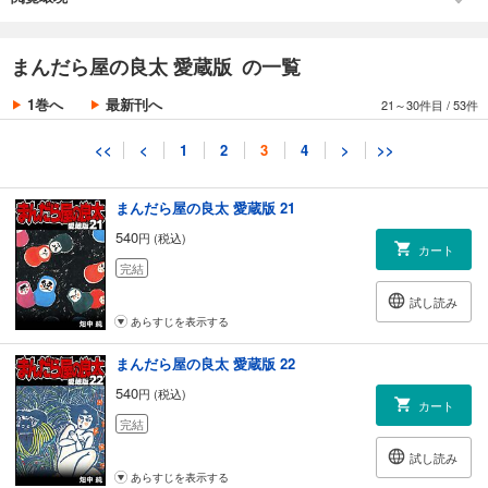
あらすじを表示する
第9話 青春
まんだら屋の良太 愛蔵版 20
まんだら屋の良太 愛蔵版 の一覧
540
円 (税込)
カート
1巻へ
最新刊へ
21～30件目
/
53件
完結
試し読み
<<
<
1
2
3
4
>
>>
あらすじを表示する
まんだら屋の良太 愛蔵版 21
540
円 (税込)
カート
完結
試し読み
あらすじを表示する
まんだら屋の良太 愛蔵版 22
540
円 (税込)
カート
完結
試し読み
あらすじを表示する