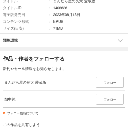
タイトル
まんだら屋の良太 愛蔵版
完結
タイトルID
1408626
試し読み
電子版発売日
2023年08月18日
あらすじを表示する
コンテンツ形式
EPUB
まんだら屋の良太 愛蔵版 36
サイズ(目安)
71MB
540
円 (税込)
カート
閲覧環境
完結
試し読み
作品・作者をフォローする
あらすじを表示する
まんだら屋の良太 愛蔵版 37
新刊やセール情報をお知らせします。
540
円 (税込)
カート
まんだら屋の良太 愛蔵版
フォロー
完結
試し読み
あらすじを表示する
畑中純
フォロー
まんだら屋の良太 愛蔵版 38
フォロー機能について
540
円 (税込)
カート
この作品を共有しよう
完結