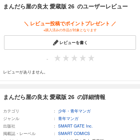
カート
まんだら屋の良太 愛蔵版 26 のユーザーレビュー
完結
試し読み
＼ レビュー投稿でポイントプレゼント ／
あらすじを表示する
※購入済みの作品が対象となります
まんだら屋の良太 愛蔵版 33
レビューを書く
540
円 (税込)
カート
完結
-
試し読み
あらすじを表示する
レビューがありません。
まんだら屋の良太 愛蔵版 34
540
円 (税込)
カート
まんだら屋の良太 愛蔵版 26 の詳細情報
完結
試し読み
カテゴリ
少年・青年マンガ
あらすじを表示する
ジャンル
青年マンガ
まんだら屋の良太 愛蔵版 35
出版社
SMART GATE Inc.
掲載誌・レーベル
SMART COMICS
540
円 (税込)
カート