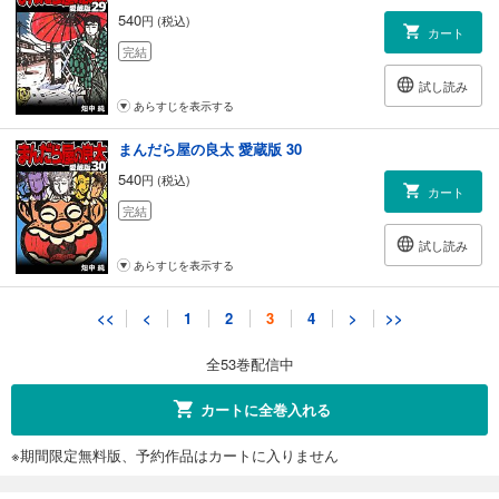
540
円 (税込)
カート
完結
試し読み
あらすじを表示する
まんだら屋の良太 愛蔵版 30
540
円 (税込)
カート
完結
試し読み
あらすじを表示する
まんだら屋の良太 愛蔵版 31
<<
<
1
2
3
4
>
>>
540
円 (税込)
カート
全53巻配信中
完結
試し読み
カートに全巻入れる
あらすじを表示する
※期間限定無料版、予約作品はカートに入りません
まんだら屋の良太 愛蔵版 32
540
円 (税込)