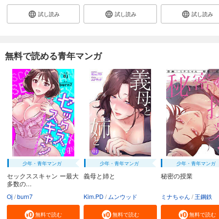
試し読み
あらすじを表示する
試し読み
試し読み
試し読み
まんだら屋の良太 愛蔵版 42
540
円 (税込)
カート
無料で読める青年マンガ
完結
試し読み
あらすじを表示する
まんだら屋の良太 愛蔵版 43
540
円 (税込)
カート
完結
試し読み
あらすじを表示する
少年・青年マンガ
少年・青年マンガ
少年・青年マンガ
まんだら屋の良太 愛蔵版 44
セックススキャン ー最大
義母と姉と
秘密の授業
540
円 (税込)
多数の...
カート
完結
Oj
burn7
Kim.PD
ムンウッド
ミナちゃん
王鋼鉄
試し読み
無料で読む
無料で読む
無料で読む