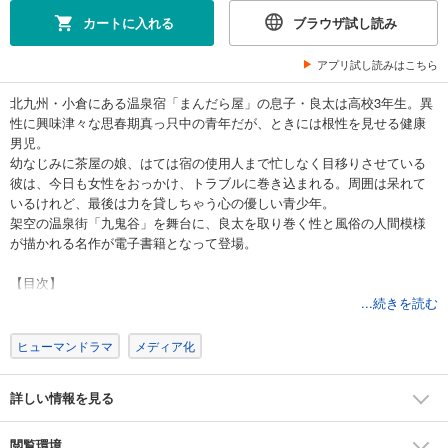
試し読み
カートに入れる
ブラウザ試し読み
あらすじを表示する
アプリ試し読みはこちら
まんだら屋の良太 愛蔵版 17
540
円 (税込)
北九州・小倉にある温泉宿「まんだら屋」の息子・良太は高校3年生。異
カート
性に興味津々な思春期真っ只中の青年だが、ときには根性を見せる健康
完結
男児。
試し読み
幼なじみに茶屋の娘、はては宿の使用人まで忙しなく目移りさせている
あらすじを表示する
彼は、今日も女性をおっかけ、トラブルに巻き込まれる。周囲は呆れて
いるけれど、最後は力を貸しちゃう心の優しい青少年。
まんだら屋の良太 愛蔵版 18
架空の温泉街「九鬼谷」を舞台に、良太を取り巻く性と風俗の人間模様
540
円 (税込)
が描かれる名作が電子書籍となって登場。
カート
完結
【目次】
試し読み
第1話 翼
...続きを読む
あらすじを表示する
第2話 静かな首領
第3話 風少女
ヒューマンドラマ
メディア化
まんだら屋の良太 愛蔵版 19
第4話 花ざかり
540
円 (税込)
第5話 はみだしママ
カート
詳しい情報を見る
第6話 葉っぱ目署長
完結
第7話 草原
試し読み
第8話 痴の掛かり人
閲覧環境